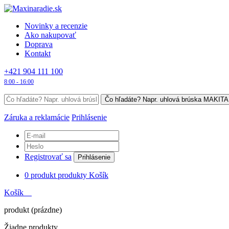
Novinky a recenzie
Ako nakupovať
Doprava
Kontakt
+421 904 111 100
8:00 - 16:00
Záruka a reklamácie
Prihlásenie
Registrovať sa
Prihlásenie
0
produkt
produkty
Košík
Košík
produkt
(prázdne)
Žiadne produkty