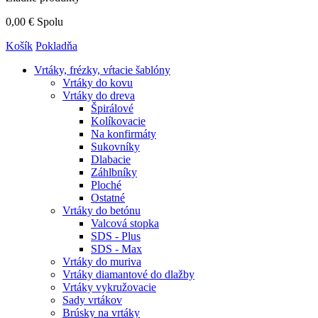
0,00 €
Spolu
Košík
Pokladňa
Vrtáky,
frézky, vŕtacie šablóny
Vrtáky do kovu
Vrtáky do dreva
Špirálové
Kolíkovacie
Na konfirmáty
Sukovníky
Dlabacie
Záhlbníky
Ploché
Ostatné
Vrtáky do betónu
Valcová stopka
SDS - Plus
SDS - Max
Vrtáky do muriva
Vrtáky diamantové do dlažby
Vrtáky vykružovacie
Sady vrtákov
Brúsky na vrtáky