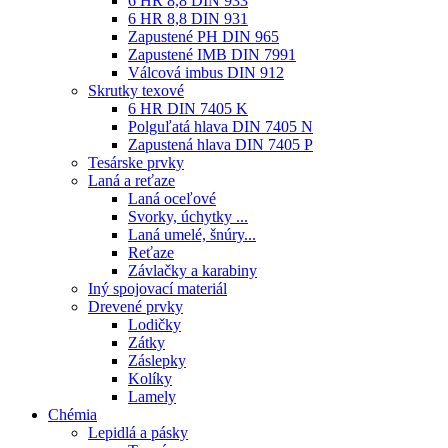
6 HR 8,8 DIN 933
6 HR 8,8 DIN 931
Zapustené PH DIN 965
Zapustené IMB DIN 7991
Válcová imbus DIN 912
Skrutky texové
6 HR DIN 7405 K
Polguľatá hlava DIN 7405 N
Zapustená hlava DIN 7405 P
Tesárske prvky
Laná a reťaze
Laná oceľové
Svorky, úchytky ...
Laná umelé, šnúry...
Reťaze
Závlačky a karabiny
Iný spojovací materiál
Drevené prvky
Lodičky
Zátky
Záslepky
Kolíky
Lamely
Chémia
Lepidlá a pásky