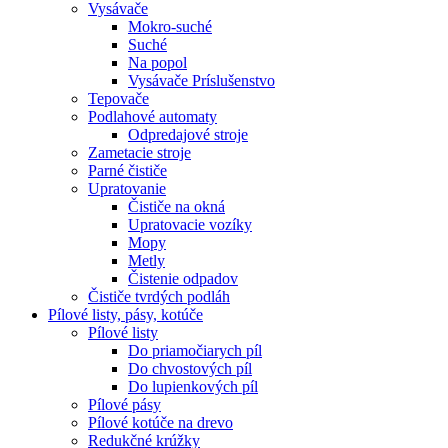
Vysávače
Mokro-suché
Suché
Na popol
Vysávače Príslušenstvo
Tepovače
Podlahové automaty
Odpredajové stroje
Zametacie stroje
Parné čističe
Upratovanie
Čističe na okná
Upratovacie vozíky
Mopy
Metly
Čistenie odpadov
Čističe tvrdých podláh
Pílové
listy, pásy, kotúče
Pílové listy
Do priamočiarych píl
Do chvostových píl
Do lupienkových píl
Pílové pásy
Pílové kotúče na drevo
Redukčné krúžky