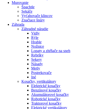
Murovanie
Špachtle
Sekáče
Vyťahovače klincov
Značiace šnúry
Záhrada
Záhradné náradie
Vidly
Rýle
Hrable
Nožnice
Lopaty a zhŕňače na sneh
Rebríky
Sekery
Násady
Metly
Postrekovače
Iné
Kosačky, vertikulátory
Elektrické kosačky
Benzínové kosačky
Akumulátorové kosačky
Robotické kosačky
Traktorové kosačky
Elektrické vertikulátory