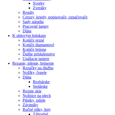
Svorky
Zveráky
Regály
Ceruzy, kriedy, popisovače, označovače
Sady náradia
Pracovné lampy
Dláta
K
uhlovým brúskam
Kotúče rezné
Kotúče diamantové
Kotúče brúsne
Ďalšie príslušenstvo
Unášacie taniere
Rezanie,
pílenie, brúsenie
Rezačky na dlažbu
Nožíky, čepele
Dláta
Rezbárske
Stolárske
Reznie skla
Nožnice na plech
Pilníky, rašple
Závitníky
Ručné pílky, listy
Záhradné