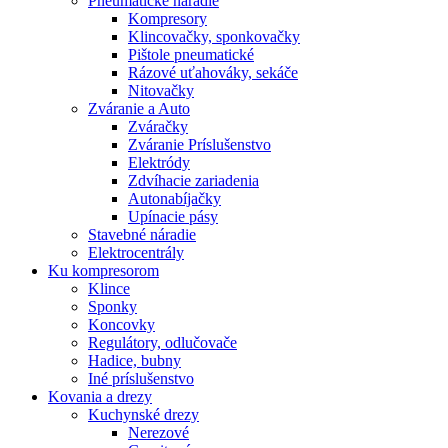
Pneumatické náradie
Kompresory
Klincovačky, sponkovačky
Pištole pneumatické
Rázové uťahováky, sekáče
Nitovačky
Zváranie a Auto
Zváračky
Zváranie Príslušenstvo
Elektródy
Zdvíhacie zariadenia
Autonabíjačky
Upínacie pásy
Stavebné náradie
Elektrocentrály
Ku
kompresorom
Klince
Sponky
Koncovky
Regulátory, odlučovače
Hadice, bubny
Iné príslušenstvo
Kovania
a drezy
Kuchynské drezy
Nerezové