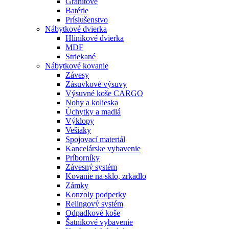
Granitové
Batérie
Príslušenstvo
Nábytkové dvierka
Hliníkové dvierka
MDF
Striekané
Nábytkové kovanie
Závesy
Zásuvkové výsuvy
Výsuvné koše CARGO
Nohy a kolieska
Úchytky a madlá
Výklopy
Vešiaky
Spojovací materiál
Kancelárske vybavenie
Príborníky
Závesný systém
Kovanie na sklo, zrkadlo
Zámky
Konzoly podperky
Relingový systém
Odpadkové koše
Šatníkové vybavenie