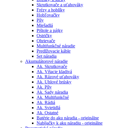
Skrutkovače a uťahováky
Frézy a hoblíky
Hobľovačky
Píly
Miešadlá
Pištole a pájky
Ostričky
Ohrievače
Multifunkčné náradie
Predlžovacie káble
Set náradia
Akumulátorové náradie
Ak. Skrutkovače
Ak. Vŕtacie kladivá
Ak. Rázové uťahováky
Ak. Uhlové brúsky
Ak. Píly
Ak. Sady náradia
Ak. Multifunkčné
Ak. Rádiá
Ak. Svietidlá
Ak. Ostatné
Batérie do aku náradia - originálne
Nabíjačky k aku náradiu - originálne