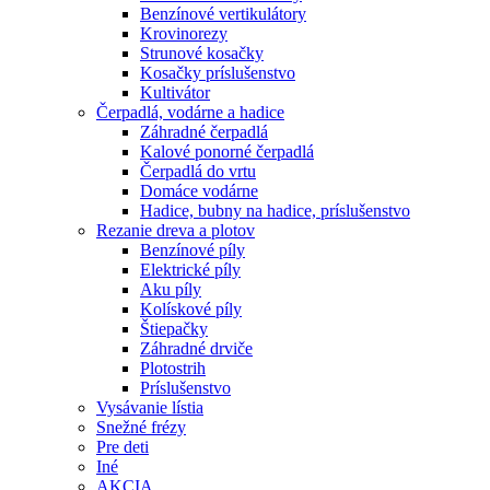
Benzínové vertikulátory
Krovinorezy
Strunové kosačky
Kosačky príslušenstvo
Kultivátor
Čerpadlá, vodárne a hadice
Záhradné čerpadlá
Kalové ponorné čerpadlá
Čerpadlá do vrtu
Domáce vodárne
Hadice, bubny na hadice, príslušenstvo
Rezanie dreva a plotov
Benzínové píly
Elektrické píly
Aku píly
Kolískové píly
Štiepačky
Záhradné drviče
Plotostrih
Príslušenstvo
Vysávanie lístia
Snežné frézy
Pre deti
Iné
AKCIA