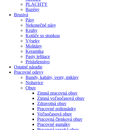
PLACHTY
Bazény
Brusivá
Pásy
Nekonečné pásy
Kruhy
Kotúče so stopkou
Výseky
Molitány
Keramika
Pasty leštiace
Príslušenstvo
Ostatné
náradie
Pracovné
odevy
Bundy, kabáty, vesty, mikiny
Nohavice
Obuv
Zimná pracovná obuv
Zimná voľnočasová obuv
Zdravotná obuv
Pracovné poltopánky
Voľnočasová obuv
Pracovná členková obuv
Pracovné gumáky
Pracovná vysoká obuv