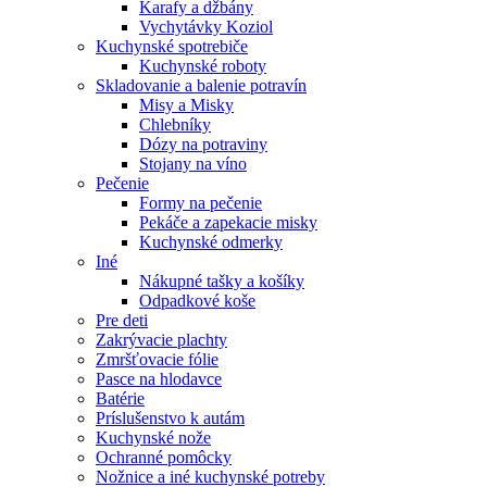
Karafy a džbány
Vychytávky Koziol
Kuchynské spotrebiče
Kuchynské roboty
Skladovanie a balenie potravín
Misy a Misky
Chlebníky
Dózy na potraviny
Stojany na víno
Pečenie
Formy na pečenie
Pekáče a zapekacie misky
Kuchynské odmerky
Iné
Nákupné tašky a košíky
Odpadkové koše
Pre deti
Zakrývacie plachty
Zmršťovacie fólie
Pasce na hlodavce
Batérie
Príslušenstvo k autám
Kuchynské nože
Ochranné pomôcky
Nožnice a iné kuchynské potreby