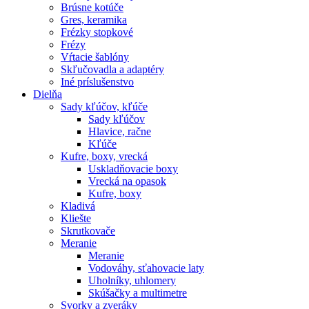
Brúsne kotúče
Gres, keramika
Frézky stopkové
Frézy
Vŕtacie šablóny
Skľučovadla a adaptéry
Iné príslušenstvo
Dielňa
Sady kľúčov, kľúče
Sady kľúčov
Hlavice, račne
Kľúče
Kufre, boxy, vrecká
Uskladňovacie boxy
Vrecká na opasok
Kufre, boxy
Kladivá
Kliešte
Skrutkovače
Meranie
Meranie
Vodováhy, sťahovacie laty
Uholníky, uhlomery
Skúšačky a multimetre
Svorky a zveráky