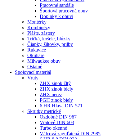
Pracovné sandále
Športová pracovná obuv
Doplnky k obuvi
Montérky
Kombinézy
Plášte, zástery
Tričká, košele, blúzky
Čiapky, šiltovky, prilby
Rukavice
Okuliare
Milwaukee obuv
Ostatné
Spojovací
materiál
Vruty
ZHX zinok žltý
ZHX zinok biely
ZHX nerez
PGH zinok biely
6 HR Hlava DIN 571
Skrutky metrické
Ozdobné DIN 967
Vratové DIN 603
Turbo okenné
Válcová zaguľatená DIN 7985