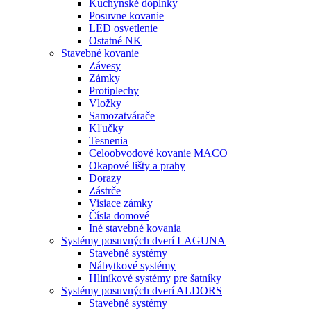
Kuchynské doplnky
Posuvne kovanie
LED osvetlenie
Ostatné NK
Stavebné kovanie
Závesy
Zámky
Protiplechy
Vložky
Samozatvárače
Kľučky
Tesnenia
Celoobvodové kovanie MACO
Okapové lišty a prahy
Dorazy
Zástrče
Visiace zámky
Čísla domové
Iné stavebné kovania
Systémy posuvných dverí LAGUNA
Stavebné systémy
Nábytkové systémy
Hliníkové systémy pre šatníky
Systémy posuvných dverí ALDORS
Stavebné systémy