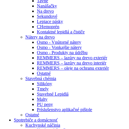
Tavné
Nanášačky
Na drevo
Sekundové
Lepiace pásky
CHemoprén
Kontaktné lepidlá a čističe
Nátery na drevo
Osmo - Vnútorné nátery
Osmo - Vonkajšie nátery
Osmo - Produkty na údržbu
REMMERS – lazúry na drevo exteriér
REMMERS – lazúry na drevo interiér
REMMERS – oleje na ochranu exteriér
Ostatné
Stavebná chémia
Silikóny
Tmely
Stavebné Lepidlá
Malty
PU peny
Príslušenstvo aplikačné pištole
Ostatné
Spotrebiče
a domácnosť
Kuchynské náčinia