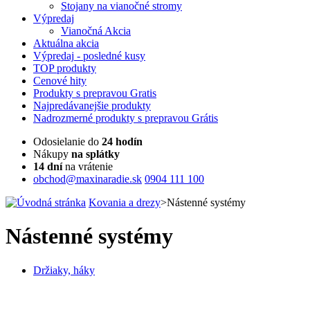
Stojany na vianočné stromy
Výpredaj
Vianočná Akcia
Aktuálna
akcia
Výpredaj
- posledné kusy
TOP
produkty
Cenové
hity
Produkty
s prepravou Gratis
Najpredávanejšie
produkty
Nadrozmerné
produkty s prepravou Grátis
Odosielanie do
24 hodín
Nákupy
na splátky
14 dní
na vrátenie
obchod@maxinaradie.sk
0904 111 100
Kovania a drezy
>
Nástenné systémy
Nástenné systémy
Držiaky, háky