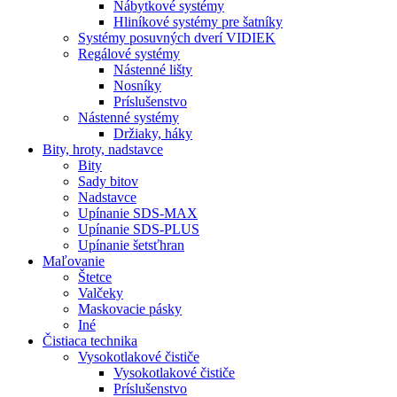
Nábytkové systémy
Hliníkové systémy pre šatníky
Systémy posuvných dverí VIDIEK
Regálové systémy
Nástenné lišty
Nosníky
Príslušenstvo
Nástenné systémy
Držiaky, háky
Bity,
hroty, nadstavce
Bity
Sady bitov
Nadstavce
Upínanie SDS-MAX
Upínanie SDS-PLUS
Upínanie šetsťhran
Maľovanie
Štetce
Valčeky
Maskovacie pásky
Iné
Čistiaca
technika
Vysokotlakové čističe
Vysokotlakové čističe
Príslušenstvo