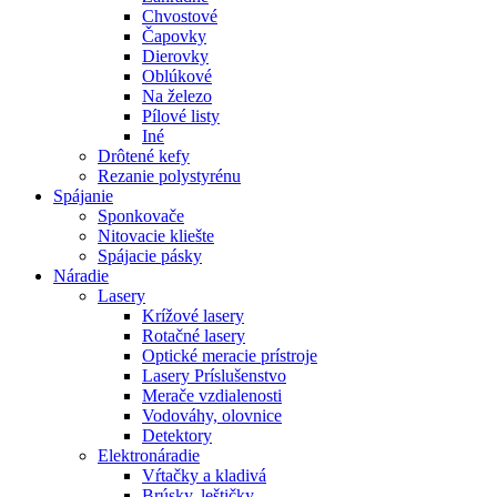
Chvostové
Čapovky
Dierovky
Oblúkové
Na železo
Pílové listy
Iné
Drôtené kefy
Rezanie polystyrénu
Spájanie
Sponkovače
Nitovacie kliešte
Spájacie pásky
Náradie
Lasery
Krížové lasery
Rotačné lasery
Optické meracie prístroje
Lasery Príslušenstvo
Merače vzdialenosti
Vodováhy, olovnice
Detektory
Elektronáradie
Vŕtačky a kladivá
Brúsky, leštičky