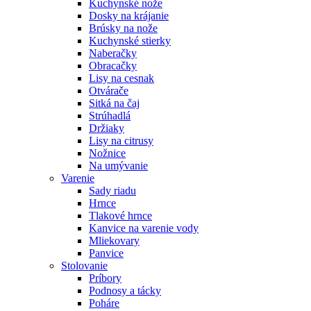
Kuchynské nože
Dosky na krájanie
Brúsky na nože
Kuchynské stierky
Naberačky
Obracačky
Lisy na cesnak
Otvárače
Sitká na čaj
Strúhadlá
Držiaky
Lisy na citrusy
Nožnice
Na umývanie
Varenie
Sady riadu
Hrnce
Tlakové hrnce
Kanvice na varenie vody
Mliekovary
Panvice
Stolovanie
Príbory
Podnosy a tácky
Poháre