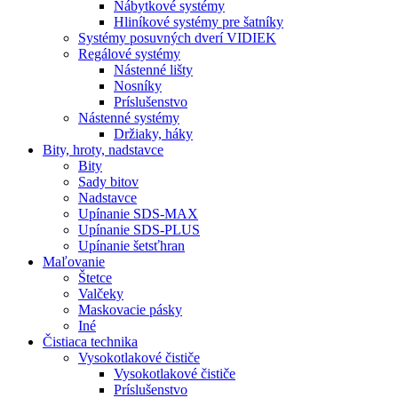
Nábytkové systémy
Hliníkové systémy pre šatníky
Systémy posuvných dverí VIDIEK
Regálové systémy
Nástenné lišty
Nosníky
Príslušenstvo
Nástenné systémy
Držiaky, háky
Bity,
hroty, nadstavce
Bity
Sady bitov
Nadstavce
Upínanie SDS-MAX
Upínanie SDS-PLUS
Upínanie šetsťhran
Maľovanie
Štetce
Valčeky
Maskovacie pásky
Iné
Čistiaca
technika
Vysokotlakové čističe
Vysokotlakové čističe
Príslušenstvo