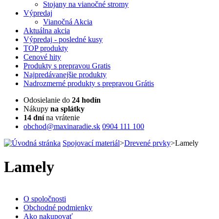
Stojany na vianočné stromy
Výpredaj
Vianočná Akcia
Aktuálna
akcia
Výpredaj
- posledné kusy
TOP
produkty
Cenové
hity
Produkty
s prepravou Gratis
Najpredávanejšie
produkty
Nadrozmerné
produkty s prepravou Grátis
Odosielanie do
24 hodín
Nákupy
na splátky
14 dní
na vrátenie
obchod@maxinaradie.sk
0904 111 100
Spojovací materiál
>
Drevené prvky
>
Lamely
Lamely
O spoločnosti
Obchodné podmienky
Ako nakupovať