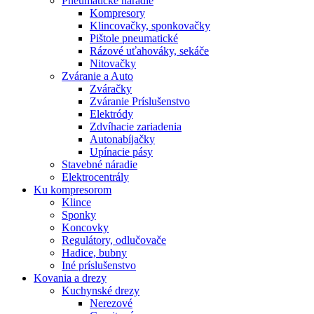
Pneumatické náradie
Kompresory
Klincovačky, sponkovačky
Pištole pneumatické
Rázové uťahováky, sekáče
Nitovačky
Zváranie a Auto
Zváračky
Zváranie Príslušenstvo
Elektródy
Zdvíhacie zariadenia
Autonabíjačky
Upínacie pásy
Stavebné náradie
Elektrocentrály
Ku
kompresorom
Klince
Sponky
Koncovky
Regulátory, odlučovače
Hadice, bubny
Iné príslušenstvo
Kovania
a drezy
Kuchynské drezy
Nerezové