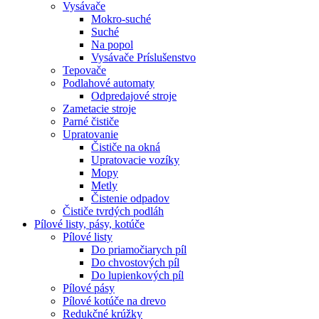
Vysávače
Mokro-suché
Suché
Na popol
Vysávače Príslušenstvo
Tepovače
Podlahové automaty
Odpredajové stroje
Zametacie stroje
Parné čističe
Upratovanie
Čističe na okná
Upratovacie vozíky
Mopy
Metly
Čistenie odpadov
Čističe tvrdých podláh
Pílové
listy, pásy, kotúče
Pílové listy
Do priamočiarych píl
Do chvostových píl
Do lupienkových píl
Pílové pásy
Pílové kotúče na drevo
Redukčné krúžky