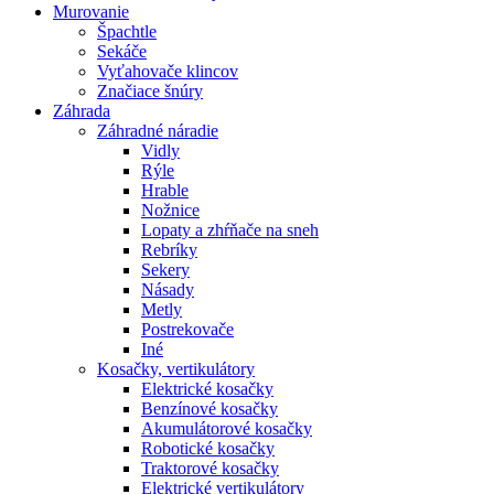
Murovanie
Špachtle
Sekáče
Vyťahovače klincov
Značiace šnúry
Záhrada
Záhradné náradie
Vidly
Rýle
Hrable
Nožnice
Lopaty a zhŕňače na sneh
Rebríky
Sekery
Násady
Metly
Postrekovače
Iné
Kosačky, vertikulátory
Elektrické kosačky
Benzínové kosačky
Akumulátorové kosačky
Robotické kosačky
Traktorové kosačky
Elektrické vertikulátory