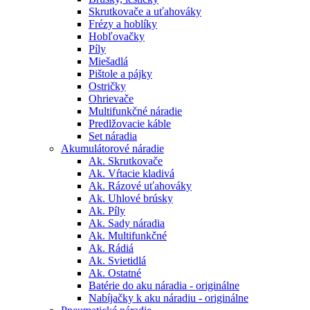
Skrutkovače a uťahováky
Frézy a hoblíky
Hobľovačky
Píly
Miešadlá
Pištole a pájky
Ostričky
Ohrievače
Multifunkčné náradie
Predlžovacie káble
Set náradia
Akumulátorové náradie
Ak. Skrutkovače
Ak. Vŕtacie kladivá
Ak. Rázové uťahováky
Ak. Uhlové brúsky
Ak. Píly
Ak. Sady náradia
Ak. Multifunkčné
Ak. Rádiá
Ak. Svietidlá
Ak. Ostatné
Batérie do aku náradia - originálne
Nabíjačky k aku náradiu - originálne