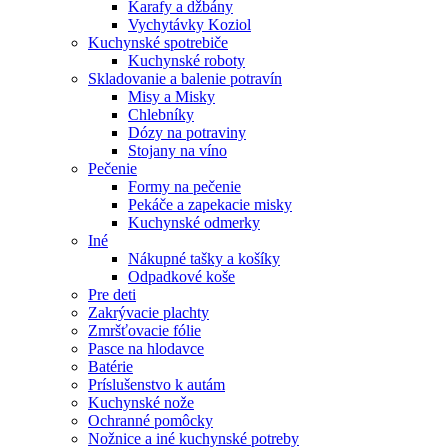
Karafy a džbány
Vychytávky Koziol
Kuchynské spotrebiče
Kuchynské roboty
Skladovanie a balenie potravín
Misy a Misky
Chlebníky
Dózy na potraviny
Stojany na víno
Pečenie
Formy na pečenie
Pekáče a zapekacie misky
Kuchynské odmerky
Iné
Nákupné tašky a košíky
Odpadkové koše
Pre deti
Zakrývacie plachty
Zmršťovacie fólie
Pasce na hlodavce
Batérie
Príslušenstvo k autám
Kuchynské nože
Ochranné pomôcky
Nožnice a iné kuchynské potreby