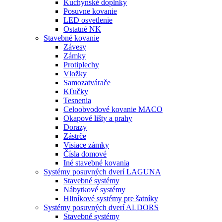
Kuchynské doplnky
Posuvne kovanie
LED osvetlenie
Ostatné NK
Stavebné kovanie
Závesy
Zámky
Protiplechy
Vložky
Samozatvárače
Kľučky
Tesnenia
Celoobvodové kovanie MACO
Okapové lišty a prahy
Dorazy
Zástrče
Visiace zámky
Čísla domové
Iné stavebné kovania
Systémy posuvných dverí LAGUNA
Stavebné systémy
Nábytkové systémy
Hliníkové systémy pre šatníky
Systémy posuvných dverí ALDORS
Stavebné systémy