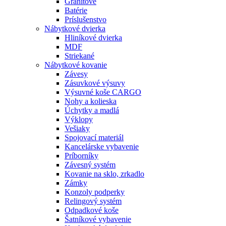
Granitové
Batérie
Príslušenstvo
Nábytkové dvierka
Hliníkové dvierka
MDF
Striekané
Nábytkové kovanie
Závesy
Zásuvkové výsuvy
Výsuvné koše CARGO
Nohy a kolieska
Úchytky a madlá
Výklopy
Vešiaky
Spojovací materiál
Kancelárske vybavenie
Príborníky
Závesný systém
Kovanie na sklo, zrkadlo
Zámky
Konzoly podperky
Relingový systém
Odpadkové koše
Šatníkové vybavenie