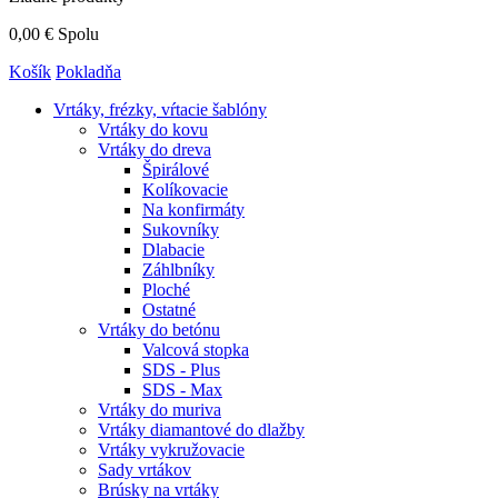
0,00 €
Spolu
Košík
Pokladňa
Vrtáky,
frézky, vŕtacie šablóny
Vrtáky do kovu
Vrtáky do dreva
Špirálové
Kolíkovacie
Na konfirmáty
Sukovníky
Dlabacie
Záhlbníky
Ploché
Ostatné
Vrtáky do betónu
Valcová stopka
SDS - Plus
SDS - Max
Vrtáky do muriva
Vrtáky diamantové do dlažby
Vrtáky vykružovacie
Sady vrtákov
Brúsky na vrtáky