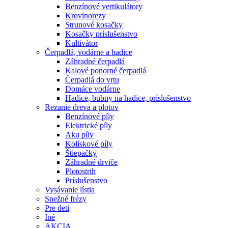
Benzínové vertikulátory
Krovinorezy
Strunové kosačky
Kosačky príslušenstvo
Kultivátor
Čerpadlá, vodárne a hadice
Záhradné čerpadlá
Kalové ponorné čerpadlá
Čerpadlá do vrtu
Domáce vodárne
Hadice, bubny na hadice, príslušenstvo
Rezanie dreva a plotov
Benzínové píly
Elektrické píly
Aku píly
Kolískové píly
Štiepačky
Záhradné drviče
Plotostrih
Príslušenstvo
Vysávanie lístia
Snežné frézy
Pre deti
Iné
AKCIA