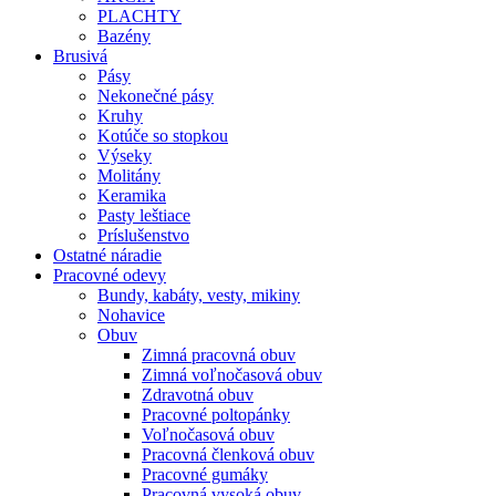
PLACHTY
Bazény
Brusivá
Pásy
Nekonečné pásy
Kruhy
Kotúče so stopkou
Výseky
Molitány
Keramika
Pasty leštiace
Príslušenstvo
Ostatné
náradie
Pracovné
odevy
Bundy, kabáty, vesty, mikiny
Nohavice
Obuv
Zimná pracovná obuv
Zimná voľnočasová obuv
Zdravotná obuv
Pracovné poltopánky
Voľnočasová obuv
Pracovná členková obuv
Pracovné gumáky
Pracovná vysoká obuv