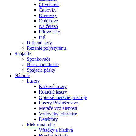
Chvostové
Čapovky
Dierovky
Oblúkové
Na železo
Pílové listy
Iné
Drôtené kefy
Rezanie polystyrénu
Spájanie
Sponkovače
Nitovacie kliešte
Spájacie pásky
Náradie
Lasery
Krížové lasery
Rotačné lasery
Optické meracie prístroje
Lasery Príslušenstvo
Merače vzdialenosti
Vodováhy, olovnice
Detektory
Elektronáradie
Vŕtačky a kladivá
Brúsky, leštičky