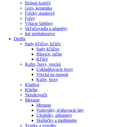
Brúsne kotúče
Gres, keramika
Frézky stopkové
Frézy
Vŕtacie šablóny
Skľučovadla a adaptéry
Iné príslušenstvo
Dielňa
Sady kľúčov, kľúče
Sady kľúčov
Hlavice, račne
Kľúče
Kufre, boxy, vrecká
Uskladňovacie boxy
Vrecká na opasok
Kufre, boxy
Kladivá
Kliešte
Skrutkovače
Meranie
Meranie
Vodováhy, sťahovacie laty
Uholníky, uhlomery
Skúšačky a multimetre
Svorky a zveráky