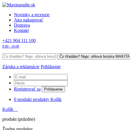
Novinky a recenzie
Ako nakupovať
Doprava
Kontakt
+421 904 111 100
8:00 - 16:00
Záruka a reklamácie
Prihlásenie
Registrovať sa
Prihlásenie
0
produkt
produkty
Košík
Košík
produkt
(prázdne)
Žiadne produkty