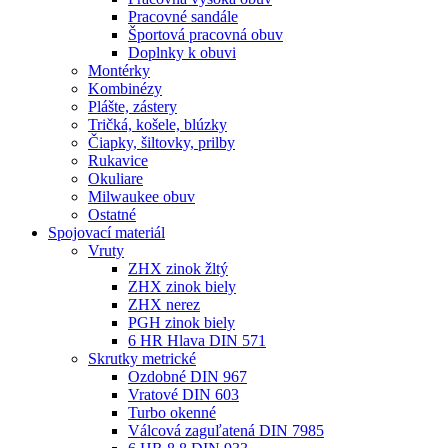
Pracovné sandále
Športová pracovná obuv
Doplnky k obuvi
Montérky
Kombinézy
Plášte, zástery
Tričká, košele, blúzky
Čiapky, šiltovky, prilby
Rukavice
Okuliare
Milwaukee obuv
Ostatné
Spojovací
materiál
Vruty
ZHX zinok žltý
ZHX zinok biely
ZHX nerez
PGH zinok biely
6 HR Hlava DIN 571
Skrutky metrické
Ozdobné DIN 967
Vratové DIN 603
Turbo okenné
Válcová zaguľatená DIN 7985