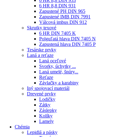
6 HR 8,8 DIN 933
6 HR 8,8 DIN 931
Zapustené PH DIN 965
Zapustené IMB DIN 7991
Válcová imbus DIN 912
Skrutky texové
6 HR DIN 7405 K
Polguľatá hlava DIN 7405 N
Zapustená hlava DIN 7405 P
Tesárske prvky
Laná a reťaze
Laná oceľové
Svorky, úchytky ...
Laná umelé, šnúry...
Reťaze
Závlačky a karabiny
Iný spojovací materiál
Drevené prvky
Lodičky
Zátky
Záslepky
Kolíky
Lamely
Chémia
Lepidlá a pásky