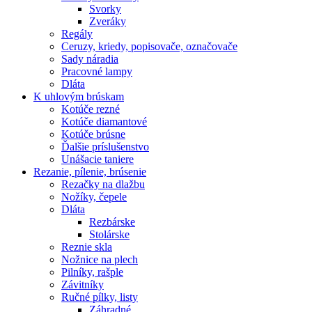
Svorky
Zveráky
Regály
Ceruzy, kriedy, popisovače, označovače
Sady náradia
Pracovné lampy
Dláta
K
uhlovým brúskam
Kotúče rezné
Kotúče diamantové
Kotúče brúsne
Ďalšie príslušenstvo
Unášacie taniere
Rezanie,
pílenie, brúsenie
Rezačky na dlažbu
Nožíky, čepele
Dláta
Rezbárske
Stolárske
Reznie skla
Nožnice na plech
Pilníky, rašple
Závitníky
Ručné pílky, listy
Záhradné