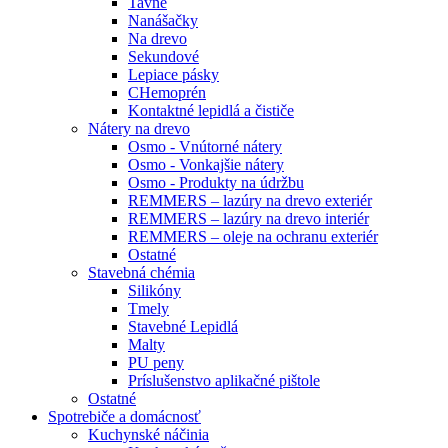
Tavné
Nanášačky
Na drevo
Sekundové
Lepiace pásky
CHemoprén
Kontaktné lepidlá a čističe
Nátery na drevo
Osmo - Vnútorné nátery
Osmo - Vonkajšie nátery
Osmo - Produkty na údržbu
REMMERS – lazúry na drevo exteriér
REMMERS – lazúry na drevo interiér
REMMERS – oleje na ochranu exteriér
Ostatné
Stavebná chémia
Silikóny
Tmely
Stavebné Lepidlá
Malty
PU peny
Príslušenstvo aplikačné pištole
Ostatné
Spotrebiče
a domácnosť
Kuchynské náčinia