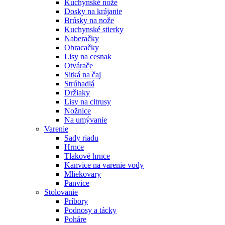
Kuchynské nože
Dosky na krájanie
Brúsky na nože
Kuchynské stierky
Naberačky
Obracačky
Lisy na cesnak
Otvárače
Sitká na čaj
Strúhadlá
Držiaky
Lisy na citrusy
Nožnice
Na umývanie
Varenie
Sady riadu
Hrnce
Tlakové hrnce
Kanvice na varenie vody
Mliekovary
Panvice
Stolovanie
Príbory
Podnosy a tácky
Poháre