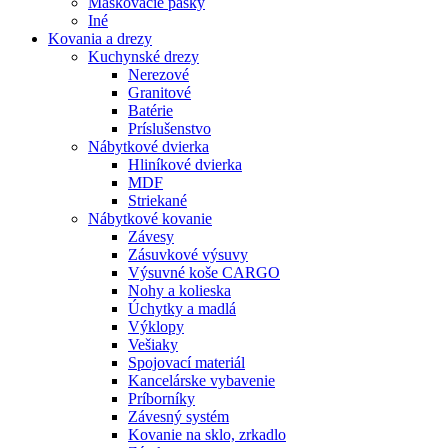
Maskovacie pásky
Iné
Kovania
a drezy
Kuchynské drezy
Nerezové
Granitové
Batérie
Príslušenstvo
Nábytkové dvierka
Hliníkové dvierka
MDF
Striekané
Nábytkové kovanie
Závesy
Zásuvkové výsuvy
Výsuvné koše CARGO
Nohy a kolieska
Úchytky a madlá
Výklopy
Vešiaky
Spojovací materiál
Kancelárske vybavenie
Príborníky
Závesný systém
Kovanie na sklo, zrkadlo