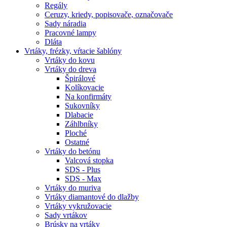
Regály
Ceruzy, kriedy, popisovače, označovače
Sady náradia
Pracovné lampy
Dláta
Vrtáky,
frézky, vŕtacie šablóny
Vrtáky do kovu
Vrtáky do dreva
Špirálové
Kolíkovacie
Na konfirmáty
Sukovníky
Dlabacie
Záhlbníky
Ploché
Ostatné
Vrtáky do betónu
Valcová stopka
SDS - Plus
SDS - Max
Vrtáky do muriva
Vrtáky diamantové do dlažby
Vrtáky vykružovacie
Sady vrtákov
Brúsky na vrtáky