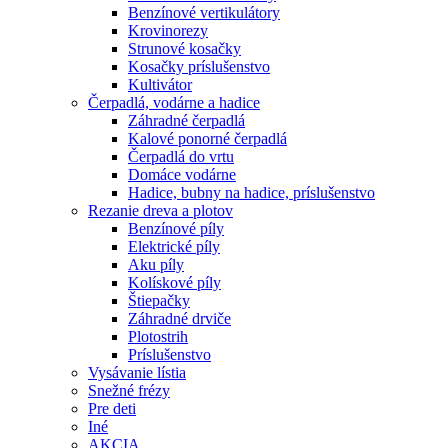
Benzínové vertikulátory
Krovinorezy
Strunové kosačky
Kosačky príslušenstvo
Kultivátor
Čerpadlá, vodárne a hadice
Záhradné čerpadlá
Kalové ponorné čerpadlá
Čerpadlá do vrtu
Domáce vodárne
Hadice, bubny na hadice, príslušenstvo
Rezanie dreva a plotov
Benzínové píly
Elektrické píly
Aku píly
Kolískové píly
Štiepačky
Záhradné drviče
Plotostrih
Príslušenstvo
Vysávanie lístia
Snežné frézy
Pre deti
Iné
AKCIA