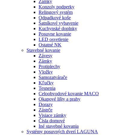
Zámky
Konzoly podperky
Relingový systém
Odpadkové koše
Šatníkové vybavenie
Kuchynské doplnky
Posuvne kovanie
LED osvetlenie
Ostatné NK
Stavebné kovanie
Závesy
Zámky
Protiplechy
Vložky
Samozatvárače
Kľučky
Tesnenia
Celoobvodové kovanie MACO
Okapové lišty a prahy
Dorazy
Zástrče
Visiace zámky
Čísla domové
Iné stavebné kovania
Systémy posuvných dverí LAGUNA