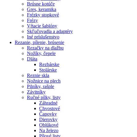
Brúsne kotúče
Gres, keramika
Frézky stopkové
Frézy
Vŕtacie šablóny
Skľučovadla a adaptéry
Iné príslušenstvo
Rezanie,
pílenie, brúsenie
Rezačky na dlažbu
Nožíky, čepele
Dláta
Rezbárske
Stolárske
Reznie skla
Nožnice na plech
Pilníky, rašple
Závitníky
Ručné pílky, listy
Záhradné
Chvostové
Čapovky
Dierovky
Oblúkové
Na železo
Pílové listy