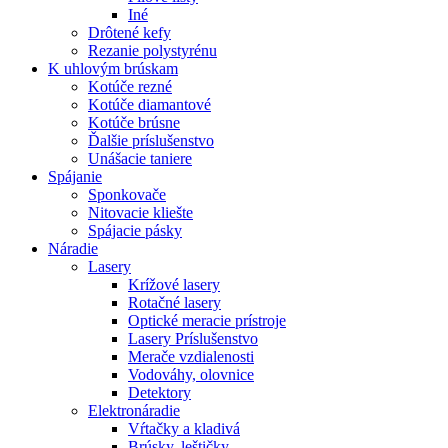
Iné
Drôtené kefy
Rezanie polystyrénu
K
uhlovým brúskam
Kotúče rezné
Kotúče diamantové
Kotúče brúsne
Ďalšie príslušenstvo
Unášacie taniere
Spájanie
Sponkovače
Nitovacie kliešte
Spájacie pásky
Náradie
Lasery
Krížové lasery
Rotačné lasery
Optické meracie prístroje
Lasery Príslušenstvo
Merače vzdialenosti
Vodováhy, olovnice
Detektory
Elektronáradie
Vŕtačky a kladivá
Brúsky, leštičky