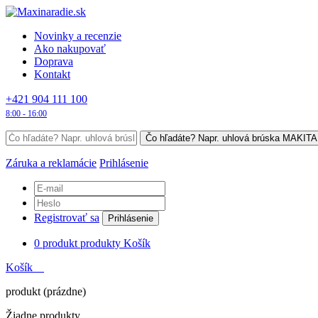
Novinky a recenzie
Ako nakupovať
Doprava
Kontakt
+421 904 111 100
8:00 - 16:00
Záruka a reklamácie
Prihlásenie
Registrovať sa
Prihlásenie
0
produkt
produkty
Košík
Košík
produkt
(prázdne)
Žiadne produkty