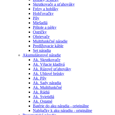
Skrutkovače a uťahováky
Frézy a hoblíky
Hobľovačky
Píly
Miešadlá
Pištole a pájky
Ostričky
Ohrievače
Multifunkčné náradie
Predlžovacie káble
Set náradia
Akumulátorové náradie
Ak. Skrutkovače
Ak. Vŕtacie kladivá
Ak. Rázové uťahováky
Ak. Uhlové brúsky
Ak. Píly
Ak. Sady náradia
Ak. Multifunkčné
Ak. Rádiá
Ak. Svietidlá
Ak. Ostatné
Batérie do aku náradia - originálne
Nabíjačky k aku náradiu - originálne