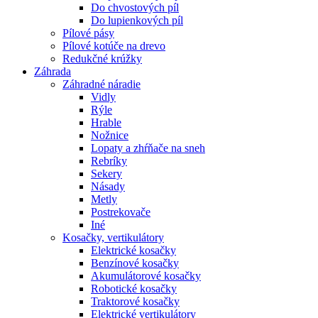
Do chvostových píl
Do lupienkových píl
Pílové pásy
Pílové kotúče na drevo
Redukčné krúžky
Záhrada
Záhradné náradie
Vidly
Rýle
Hrable
Nožnice
Lopaty a zhŕňače na sneh
Rebríky
Sekery
Násady
Metly
Postrekovače
Iné
Kosačky, vertikulátory
Elektrické kosačky
Benzínové kosačky
Akumulátorové kosačky
Robotické kosačky
Traktorové kosačky
Elektrické vertikulátory