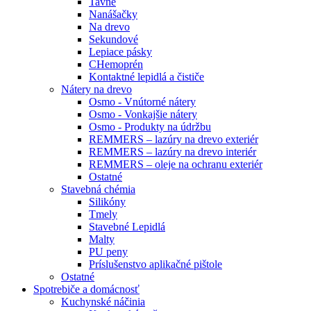
Tavné
Nanášačky
Na drevo
Sekundové
Lepiace pásky
CHemoprén
Kontaktné lepidlá a čističe
Nátery na drevo
Osmo - Vnútorné nátery
Osmo - Vonkajšie nátery
Osmo - Produkty na údržbu
REMMERS – lazúry na drevo exteriér
REMMERS – lazúry na drevo interiér
REMMERS – oleje na ochranu exteriér
Ostatné
Stavebná chémia
Silikóny
Tmely
Stavebné Lepidlá
Malty
PU peny
Príslušenstvo aplikačné pištole
Ostatné
Spotrebiče
a domácnosť
Kuchynské náčinia