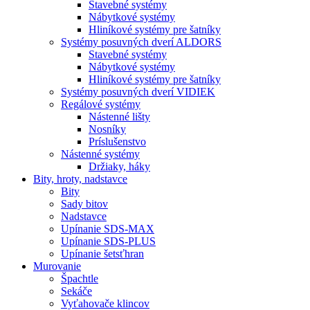
Stavebné systémy
Nábytkové systémy
Hliníkové systémy pre šatníky
Systémy posuvných dverí ALDORS
Stavebné systémy
Nábytkové systémy
Hliníkové systémy pre šatníky
Systémy posuvných dverí VIDIEK
Regálové systémy
Nástenné lišty
Nosníky
Príslušenstvo
Nástenné systémy
Držiaky, háky
Bity,
hroty, nadstavce
Bity
Sady bitov
Nadstavce
Upínanie SDS-MAX
Upínanie SDS-PLUS
Upínanie šetsťhran
Murovanie
Špachtle
Sekáče
Vyťahovače klincov