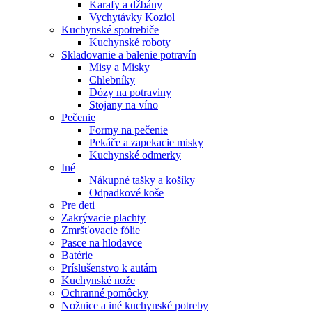
Karafy a džbány
Vychytávky Koziol
Kuchynské spotrebiče
Kuchynské roboty
Skladovanie a balenie potravín
Misy a Misky
Chlebníky
Dózy na potraviny
Stojany na víno
Pečenie
Formy na pečenie
Pekáče a zapekacie misky
Kuchynské odmerky
Iné
Nákupné tašky a košíky
Odpadkové koše
Pre deti
Zakrývacie plachty
Zmršťovacie fólie
Pasce na hlodavce
Batérie
Príslušenstvo k autám
Kuchynské nože
Ochranné pomôcky
Nožnice a iné kuchynské potreby