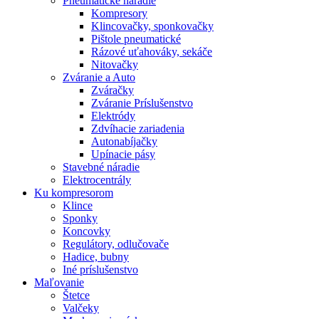
Pneumatické náradie
Kompresory
Klincovačky, sponkovačky
Pištole pneumatické
Rázové uťahováky, sekáče
Nitovačky
Zváranie a Auto
Zváračky
Zváranie Príslušenstvo
Elektródy
Zdvíhacie zariadenia
Autonabíjačky
Upínacie pásy
Stavebné náradie
Elektrocentrály
Ku
kompresorom
Klince
Sponky
Koncovky
Regulátory, odlučovače
Hadice, bubny
Iné príslušenstvo
Maľovanie
Štetce
Valčeky