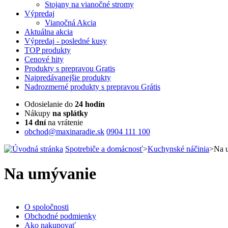
Stojany na vianočné stromy
Výpredaj
Vianočná Akcia
Aktuálna
akcia
Výpredaj
- posledné kusy
TOP
produkty
Cenové
hity
Produkty
s prepravou Gratis
Najpredávanejšie
produkty
Nadrozmerné
produkty s prepravou Grátis
Odosielanie do
24 hodín
Nákupy
na splátky
14 dní
na vrátenie
obchod@maxinaradie.sk
0904 111 100
Spotrebiče a domácnosť
>
Kuchynské náčinia
>
Na 
Na umývanie
O spoločnosti
Obchodné podmienky
Ako nakupovať