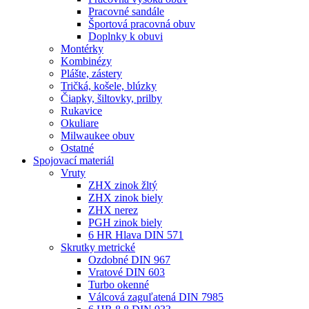
Pracovné sandále
Športová pracovná obuv
Doplnky k obuvi
Montérky
Kombinézy
Plášte, zástery
Tričká, košele, blúzky
Čiapky, šiltovky, prilby
Rukavice
Okuliare
Milwaukee obuv
Ostatné
Spojovací
materiál
Vruty
ZHX zinok žltý
ZHX zinok biely
ZHX nerez
PGH zinok biely
6 HR Hlava DIN 571
Skrutky metrické
Ozdobné DIN 967
Vratové DIN 603
Turbo okenné
Válcová zaguľatená DIN 7985