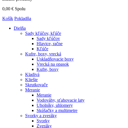
0,00 €
Spolu
Košík
Pokladňa
Dielňa
Sady kľúčov, kľúče
Sady kľúčov
Hlavice, račne
Kľúče
Kufre, boxy, vrecká
Uskladňovacie boxy
Vrecká na opasok
Kufre, boxy
Kladivá
Kliešte
Skrutkovače
Meranie
Meranie
Vodováhy, sťahovacie laty
Uholníky, uhlomery
Skúšačky a multimetre
Svorky a zveráky
Svorky
Zveráky