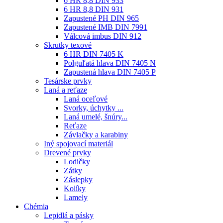
6 HR 8,8 DIN 933
6 HR 8,8 DIN 931
Zapustené PH DIN 965
Zapustené IMB DIN 7991
Válcová imbus DIN 912
Skrutky texové
6 HR DIN 7405 K
Polguľatá hlava DIN 7405 N
Zapustená hlava DIN 7405 P
Tesárske prvky
Laná a reťaze
Laná oceľové
Svorky, úchytky ...
Laná umelé, šnúry...
Reťaze
Závlačky a karabiny
Iný spojovací materiál
Drevené prvky
Lodičky
Zátky
Záslepky
Kolíky
Lamely
Chémia
Lepidlá a pásky