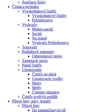
Značiace šnúry
Čistiaca
technika
Vysokotlakové čističe
Vysokotlakové čističe
Príslušenstvo
Vysávače
Mokro-suché
Suché
Na popol
Vysávače Príslušenstvo
Tepovače
Podlahové automaty
Odpredajové stroje
Zametacie stroje
Parné čističe
Upratovanie
Čističe na okná
Upratovacie vozíky
Mopy
Metly
Čistenie odpadov
Čističe tvrdých podláh
Pílové
listy, pásy, kotúče
Pílové listy
Do priamočiarych píl