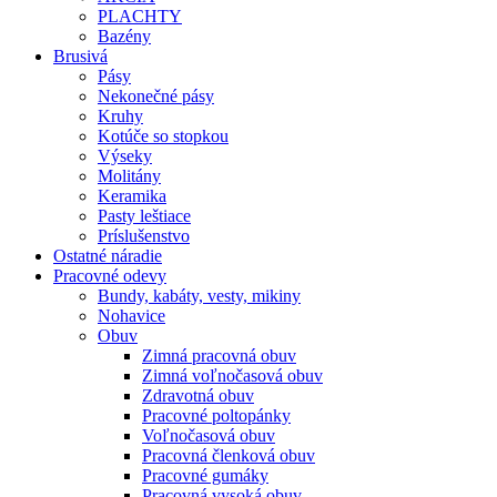
PLACHTY
Bazény
Brusivá
Pásy
Nekonečné pásy
Kruhy
Kotúče so stopkou
Výseky
Molitány
Keramika
Pasty leštiace
Príslušenstvo
Ostatné
náradie
Pracovné
odevy
Bundy, kabáty, vesty, mikiny
Nohavice
Obuv
Zimná pracovná obuv
Zimná voľnočasová obuv
Zdravotná obuv
Pracovné poltopánky
Voľnočasová obuv
Pracovná členková obuv
Pracovné gumáky
Pracovná vysoká obuv