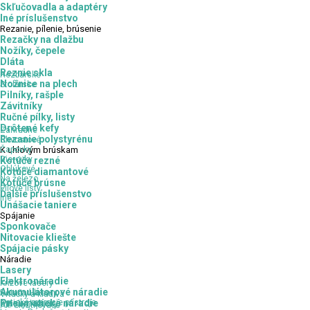
Skľučovadla a adaptéry
Iné príslušenstvo
Rezanie,
pílenie, brúsenie
Rezačky na dlažbu
Nožíky, čepele
Dláta
Reznie skla
Rezbárske
Nožnice na plech
Stolárske
Pilníky, rašple
Závitníky
Ručné pílky, listy
Drôtené kefy
Záhradné
Rezanie polystyrénu
Chvostové
Čapovky
K
uhlovým brúskam
Dierovky
Kotúče rezné
Oblúkové
Kotúče diamantové
Na železo
Kotúče brúsne
Pílové listy
Ďalšie príslušenstvo
Iné
Unášacie taniere
Spájanie
Sponkovače
Nitovacie kliešte
Spájacie pásky
Náradie
Lasery
Elektronáradie
Krížové lasery
Akumulátorové náradie
Rotačné lasery
Vŕtačky a kladivá
Optické meracie prístroje
Pneumatické náradie
Brúsky, leštičky
Ak. Skrutkovače