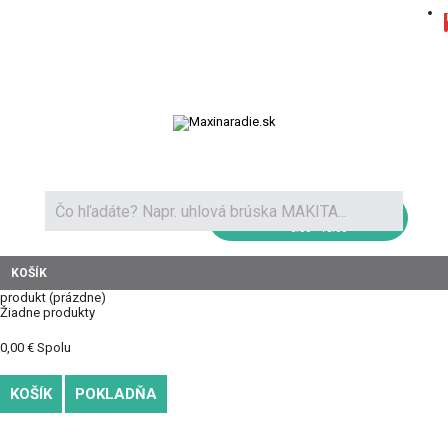
Novinky a recenzie
Ako nakupovať
Doprava
Kontakt
+421 904 111 100
8:00 - 16:00
KOŠÍK
produkt
(prázdne)
Žiadne produkty
0,00 €
Spolu
KOŠÍK
POKLADŇA