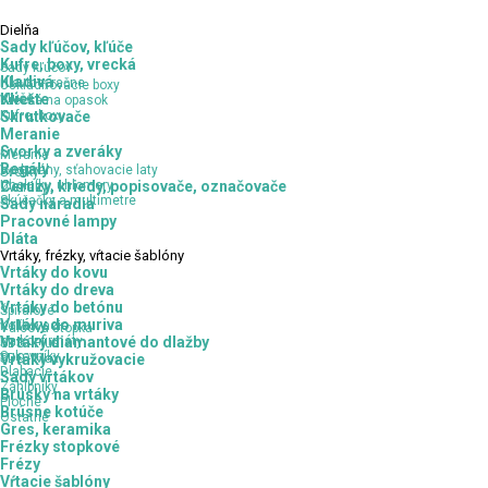
Dielňa
Sady kľúčov, kľúče
Kufre, boxy, vrecká
Sady kľúčov
Kladivá
Hlavice, račne
Uskladňovacie boxy
Kľúče
Kliešte
Vrecká na opasok
Kufre, boxy
Skrutkovače
Meranie
Svorky a zveráky
Meranie
Regály
Vodováhy, sťahovacie laty
Svorky
Uholníky, uhlomery
Ceruzy, kriedy, popisovače, označovače
Zveráky
Skúšačky a multimetre
Sady náradia
Pracovné lampy
Dláta
Vrtáky,
frézky, vŕtacie šablóny
Vrtáky do kovu
Vrtáky do dreva
Vrtáky do betónu
Špirálové
Vrtáky do muriva
Kolíkovacie
Valcová stopka
Na konfirmáty
Vrtáky diamantové do dlažby
SDS - Plus
Sukovníky
SDS - Max
Vrtáky vykružovacie
Dlabacie
Sady vrtákov
Záhlbníky
Brúsky na vrtáky
Ploché
Brúsne kotúče
Ostatné
Gres, keramika
Frézky stopkové
Frézy
Vŕtacie šablóny