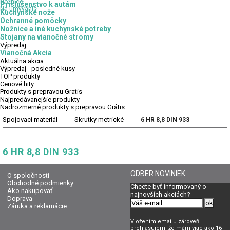
Nožnice
Príslušenstvo k autám
Na umývanie
Kuchynské nože
Ochranné pomôcky
Nožnice a iné kuchynské potreby
Stojany na vianočné stromy
Výpredaj
Vianočná Akcia
Aktuálna
akcia
Výpredaj
- posledné kusy
TOP
produkty
Cenové
hity
Produkty
s prepravou Gratis
Najpredávanejšie
produkty
Nadrozmerné
produkty s prepravou Grátis
Spojovací materiál
Skrutky metrické
6 HR 8,8 DIN 933
6 HR 8,8 DIN 933
ODBER NOVINIEK
O spoločnosti
Obchodné podmienky
Chcete byť informovaný o
Ako nakupovať
najnovších akciách?
Doprava
Záruka a reklamácie
Vložením emailu zároveň
prehlasujem, že mám viac ako 16