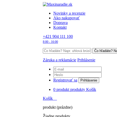
Novinky a recenzie
Ako nakupovať
Doprava
Kontakt
+421 904 111 100
8:00 - 16:00
Záruka a reklamácie
Prihlásenie
Registrovať sa
Prihlásenie
0
produkt
produkty
Košík
Košík
produkt
(prázdne)
Žiadne produkty