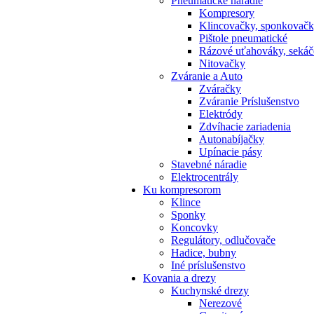
Pneumatické náradie
Kompresory
Klincovačky, sponkovač
Pištole pneumatické
Rázové uťahováky, sekáč
Nitovačky
Zváranie a Auto
Zváračky
Zváranie Príslušenstvo
Elektródy
Zdvíhacie zariadenia
Autonabíjačky
Upínacie pásy
Stavebné náradie
Elektrocentrály
Ku
kompresorom
Klince
Sponky
Koncovky
Regulátory, odlučovače
Hadice, bubny
Iné príslušenstvo
Kovania
a drezy
Kuchynské drezy
Nerezové