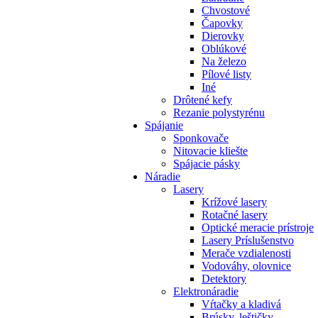
Chvostové
Čapovky
Dierovky
Oblúkové
Na železo
Pílové listy
Iné
Drôtené kefy
Rezanie polystyrénu
Spájanie
Sponkovače
Nitovacie kliešte
Spájacie pásky
Náradie
Lasery
Krížové lasery
Rotačné lasery
Optické meracie prístroje
Lasery Príslušenstvo
Merače vzdialenosti
Vodováhy, olovnice
Detektory
Elektronáradie
Vŕtačky a kladivá
Brúsky, leštičky