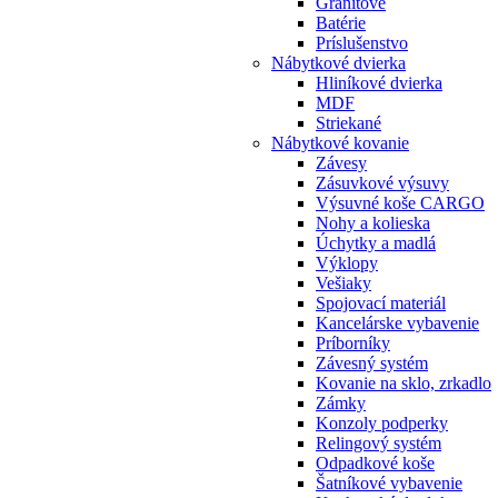
Granitové
Batérie
Príslušenstvo
Nábytkové dvierka
Hliníkové dvierka
MDF
Striekané
Nábytkové kovanie
Závesy
Zásuvkové výsuvy
Výsuvné koše CARGO
Nohy a kolieska
Úchytky a madlá
Výklopy
Vešiaky
Spojovací materiál
Kancelárske vybavenie
Príborníky
Závesný systém
Kovanie na sklo, zrkadlo
Zámky
Konzoly podperky
Relingový systém
Odpadkové koše
Šatníkové vybavenie