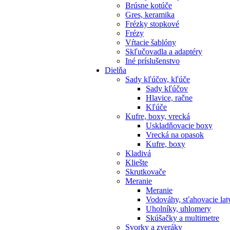
Brúsne kotúče
Gres, keramika
Frézky stopkové
Frézy
Vŕtacie šablóny
Skľučovadla a adaptéry
Iné príslušenstvo
Dielňa
Sady kľúčov, kľúče
Sady kľúčov
Hlavice, račne
Kľúče
Kufre, boxy, vrecká
Uskladňovacie boxy
Vrecká na opasok
Kufre, boxy
Kladivá
Kliešte
Skrutkovače
Meranie
Meranie
Vodováhy, sťahovacie lat
Uholníky, uhlomery
Skúšačky a multimetre
Svorky a zveráky