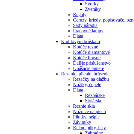
Svorky
Zveráky
Regály
Ceruzy, kriedy, popisovače, oz
Sady náradia
Pracovné lampy
Dláta
K
uhlovým brúskam
Kotúče rezné
Kotúče diamantové
Kotúče brúsne
Ďalšie príslušenstvo
Unášacie taniere
Rezanie,
pílenie, brúsenie
Rezačky na dlažbu
Nožíky, čepele
Dláta
Rezbárske
Stolárske
Reznie skla
Nožnice na plech
Pilníky, rašple
Závitníky
Ručné pílky, listy
Záhradné