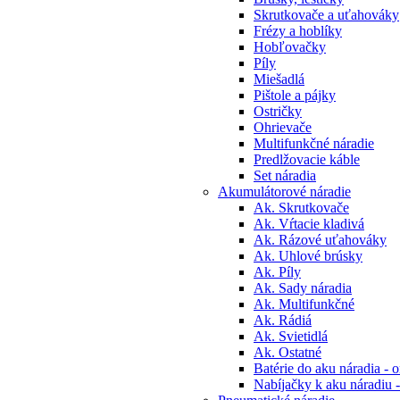
Skrutkovače a uťahováky
Frézy a hoblíky
Hobľovačky
Píly
Miešadlá
Pištole a pájky
Ostričky
Ohrievače
Multifunkčné náradie
Predlžovacie káble
Set náradia
Akumulátorové náradie
Ak. Skrutkovače
Ak. Vŕtacie kladivá
Ak. Rázové uťahováky
Ak. Uhlové brúsky
Ak. Píly
Ak. Sady náradia
Ak. Multifunkčné
Ak. Rádiá
Ak. Svietidlá
Ak. Ostatné
Batérie do aku náradia - o
Nabíjačky k aku náradiu -