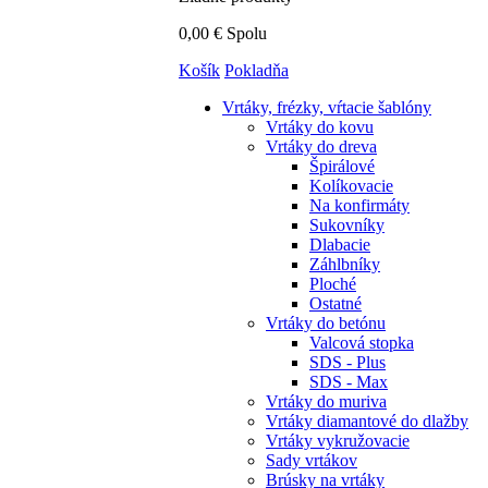
0,00 €
Spolu
Košík
Pokladňa
Vrtáky,
frézky, vŕtacie šablóny
Vrtáky do kovu
Vrtáky do dreva
Špirálové
Kolíkovacie
Na konfirmáty
Sukovníky
Dlabacie
Záhlbníky
Ploché
Ostatné
Vrtáky do betónu
Valcová stopka
SDS - Plus
SDS - Max
Vrtáky do muriva
Vrtáky diamantové do dlažby
Vrtáky vykružovacie
Sady vrtákov
Brúsky na vrtáky