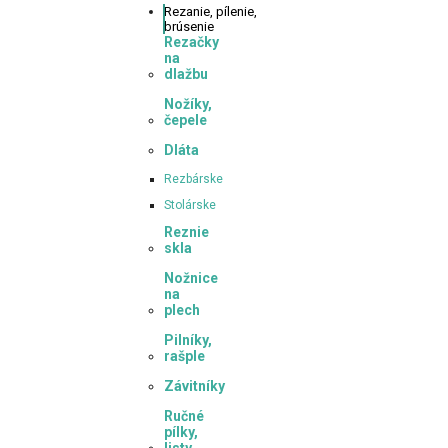
Rezanie,
pílenie,
brúsenie
Rezačky
na
dlažbu
Nožíky,
čepele
Dláta
Rezbárske
Stolárske
Reznie
skla
Nožnice
na
plech
Pilníky,
rašple
Závitníky
Ručné
pílky,