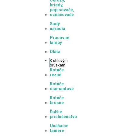
Ceruzy,
kriedy,
popisovače,
označovače
Sady
náradia
Pracovné
lampy
Dláta
K
uhlovým
brúskam
Kotúče
rezné
Kotúče
diamantové
Kotúče
brúsne
Ďalšie
príslušenstvo
Unášacie
taniere