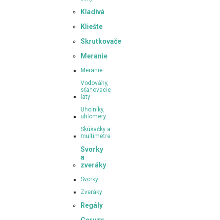
Kladivá
Kliešte
Skrutkovače
Meranie
Meranie
Vodováhy,
sťahovacie
laty
Uholníky,
uhlomery
Skúšačky a
multimetre
Svorky
a
zveráky
Svorky
Zveráky
Regály