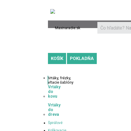
Novinky a recenzie
Ako nakupovať
D
KOŠÍK
POKLADŇA
Vrtáky,
frézky,
vŕtacie šablóny
Vrtáky
do
kovu
Vrtáky
do
dreva
Špirálové
Kolíkovacie