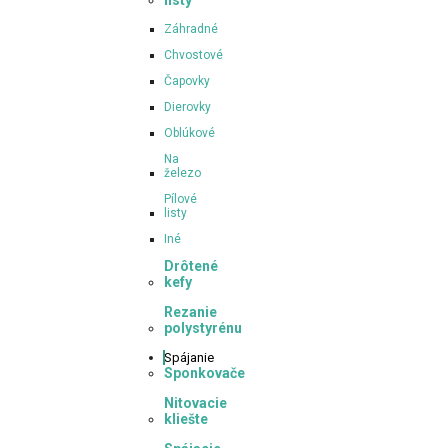
listy
Záhradné
Chvostové
Čapovky
Dierovky
Oblúkové
Na
železo
Pílové
listy
Iné
Drôtené
kefy
Rezanie
polystyrénu
Spájanie
Sponkovače
Nitovacie
kliešte