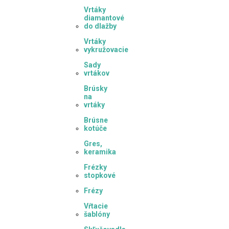
Vrtáky
diamantové
do dlažby
Vrtáky
vykružovacie
Sady
vrtákov
Brúsky
na
vrtáky
Brúsne
kotúče
Gres,
keramika
Frézky
stopkové
Frézy
Vŕtacie
šablóny