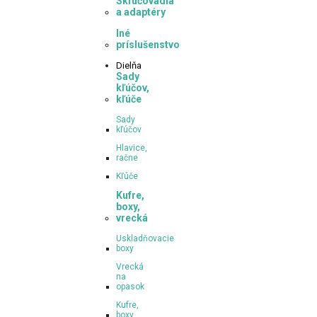
Skľučovadla
a adaptéry
Iné
príslušenstvo
Dielňa
Sady
kľúčov,
kľúče
Sady
kľúčov
Hlavice,
račne
Kľúče
Kufre,
boxy,
vrecká
Uskladňovacie
boxy
Vrecká
na
opasok
Kufre,
boxy