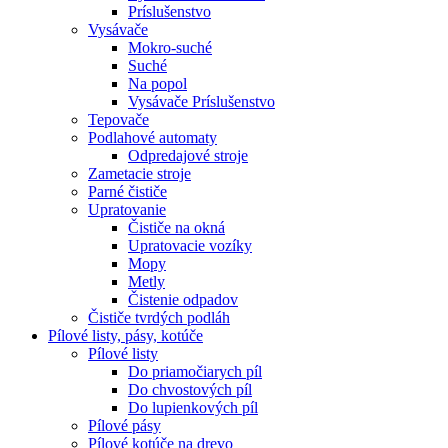
Príslušenstvo
Vysávače
Mokro-suché
Suché
Na popol
Vysávače Príslušenstvo
Tepovače
Podlahové automaty
Odpredajové stroje
Zametacie stroje
Parné čističe
Upratovanie
Čističe na okná
Upratovacie vozíky
Mopy
Metly
Čistenie odpadov
Čističe tvrdých podláh
Pílové
listy, pásy, kotúče
Pílové listy
Do priamočiarych píl
Do chvostových píl
Do lupienkových píl
Pílové pásy
Pílové kotúče na drevo