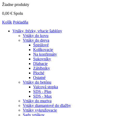
Žiadne produkty
0,00 €
Spolu
Košík
Pokladňa
Vrtáky,
frézky, vŕtacie šablóny
Vrtáky do kovu
Vrtáky do dreva
Špirálové
Kolíkovacie
Na konfirmáty
Sukovníky
Dlabacie
Záhlbníky
Ploché
Ostatné
Vrtáky do betónu
Valcová stopka
SDS - Plus
SDS - Max
Vrtáky do muriva
Vrtáky diamantové do dlažby
Vrtáky vykružovacie
Sady vrtákov