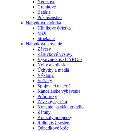
Nerezové
Granitové
Batérie
Príslušenstvo
Nábytkové dvierka
Hliníkové dvierka
MDF
Striekané
Nábytkové kovanie
Závesy
Zásuvkové výsuvy
Výsuvné koše CARGO
Nohy a kolieska
Úchytky a madlá
Výklopy
Vešiaky
Spojovací materiál
Kancelárske vybavenie
Príborníky
Závesný systém
Kovanie na sklo, zrkadlo
Zámky
Konzoly podperky
Relingový systém
Odpadkové koše