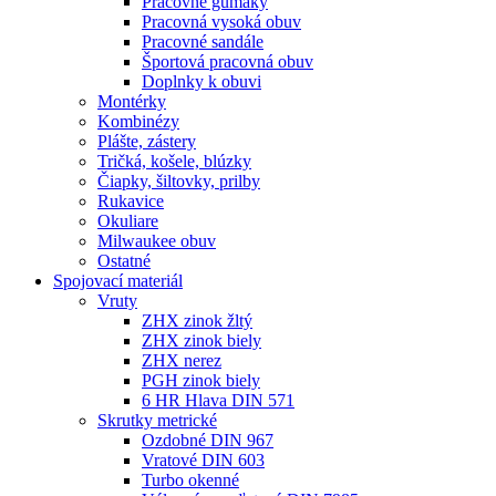
Pracovné gumáky
Pracovná vysoká obuv
Pracovné sandále
Športová pracovná obuv
Doplnky k obuvi
Montérky
Kombinézy
Plášte, zástery
Tričká, košele, blúzky
Čiapky, šiltovky, prilby
Rukavice
Okuliare
Milwaukee obuv
Ostatné
Spojovací
materiál
Vruty
ZHX zinok žltý
ZHX zinok biely
ZHX nerez
PGH zinok biely
6 HR Hlava DIN 571
Skrutky metrické
Ozdobné DIN 967
Vratové DIN 603
Turbo okenné