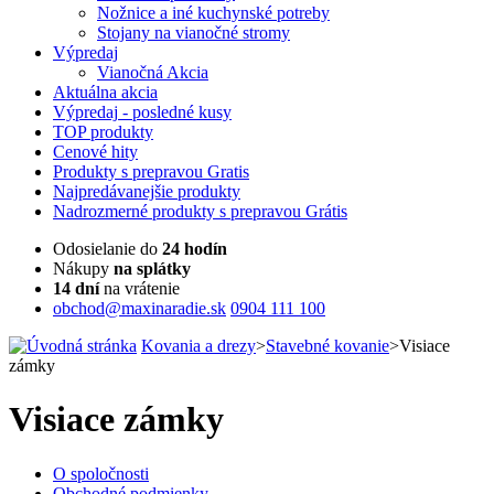
Nožnice a iné kuchynské potreby
Stojany na vianočné stromy
Výpredaj
Vianočná Akcia
Aktuálna
akcia
Výpredaj
- posledné kusy
TOP
produkty
Cenové
hity
Produkty
s prepravou Gratis
Najpredávanejšie
produkty
Nadrozmerné
produkty s prepravou Grátis
Odosielanie do
24 hodín
Nákupy
na splátky
14 dní
na vrátenie
obchod@maxinaradie.sk
0904 111 100
Kovania a drezy
>
Stavebné kovanie
>
Visiace
zámky
Visiace zámky
O spoločnosti
Obchodné podmienky