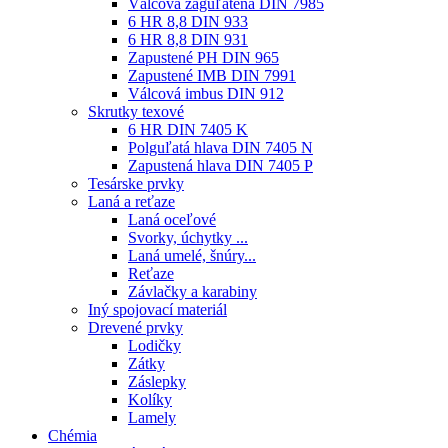
Válcová zaguľatená DIN 7985
6 HR 8,8 DIN 933
6 HR 8,8 DIN 931
Zapustené PH DIN 965
Zapustené IMB DIN 7991
Válcová imbus DIN 912
Skrutky texové
6 HR DIN 7405 K
Polguľatá hlava DIN 7405 N
Zapustená hlava DIN 7405 P
Tesárske prvky
Laná a reťaze
Laná oceľové
Svorky, úchytky ...
Laná umelé, šnúry...
Reťaze
Závlačky a karabiny
Iný spojovací materiál
Drevené prvky
Lodičky
Zátky
Záslepky
Kolíky
Lamely
Chémia