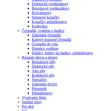
Elektrické vertikulátory
Benzínové vertikulátory
Krovinorezy
Strunové kosačky
Kosačky príslušenstvo
Kultivátor
Čerpadlá, vodárne a hadice
Záhradné čerpadlá
Kalové ponorné čerpadlá
Čerpadlá do vrtu
Domáce vodárne
Hadice, bubny na hadice, príslušenstvo
Rezanie dreva a plotov
Benzínové píly
Elektrické píly
Aku píly
Kolískové píly
Štiepačky
Záhradné drviče
Plotostrih
Príslušenstvo
Vysávanie lístia
Snežné frézy
Pre deti
Iné