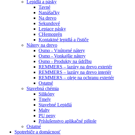
Lepidlá a pásky
Tavné
Nanášačky
Na drevo
Sekundové
Lepiace pásky
CHemoprén
Kontaktné lepidlá a čističe
Nátery na drevo
Osmo - Vnútorné nátery
Osmo - Vonkajšie nátery
Osmo - Produkty na údržbu
REMMERS – lazúry na drevo exteriér
REMMERS – lazúry na drevo interiér
REMMERS – oleje na ochranu exteriér
Ostatné
Stavebná chémia
Silikóny
Tmely
Stavebné Lepidlá
Malty
PU peny
Príslušenstvo aplikačné pištole
Ostatné
Spotrebiče
a domácnosť