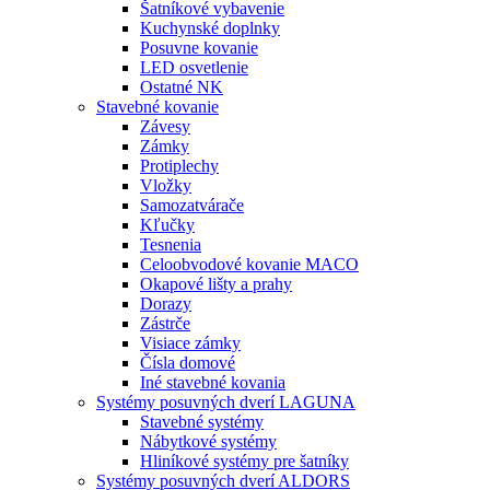
Šatníkové vybavenie
Kuchynské doplnky
Posuvne kovanie
LED osvetlenie
Ostatné NK
Stavebné kovanie
Závesy
Zámky
Protiplechy
Vložky
Samozatvárače
Kľučky
Tesnenia
Celoobvodové kovanie MACO
Okapové lišty a prahy
Dorazy
Zástrče
Visiace zámky
Čísla domové
Iné stavebné kovania
Systémy posuvných dverí LAGUNA
Stavebné systémy
Nábytkové systémy
Hliníkové systémy pre šatníky
Systémy posuvných dverí ALDORS