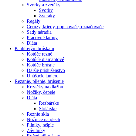
Svorky a zveráky
Svorky
Zveráky
Regály
Ceruzy, kriedy, popisovače, označovače
Sady náradia
Pracovné lampy
Dláta
K
uhlovým brúskam
Kotúče rezné
Kotúče diamantové
Kotúče brúsne
Ďalšie príslušenstvo
Unášacie taniere
Rezanie,
pílenie, brúsenie
Rezačky na dlažbu
Nožíky, čepele
Dláta
Rezbárske
Stolárske
Reznie skla
Nožnice na plech
Pilníky, rašple
Závitníky
Ručné pílky, listy