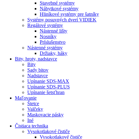
Stavebné systémy
Nábytkové systémy
Hliníkové systémy pre šatníky
Systémy posuvných dverí VIDIEK
Regálové systémy
Nástenné lišty
Nosníky
Príslušenstvo
Nástenné systémy
Držiaky, háky
Bity,
hroty, nadstavce
Bity
Sady bitov
Nadstavce
Upínanie SDS-MAX
Upínanie SDS-PLUS
Upínanie šetsťhran
Maľovanie
Štetce
Valčeky
Maskovacie pásky
Iné
Čistiaca
technika
Vysokotlakové čističe
Vysokotlakové čističe