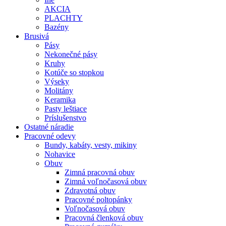
AKCIA
PLACHTY
Bazény
Brusivá
Pásy
Nekonečné pásy
Kruhy
Kotúče so stopkou
Výseky
Molitány
Keramika
Pasty leštiace
Príslušenstvo
Ostatné
náradie
Pracovné
odevy
Bundy, kabáty, vesty, mikiny
Nohavice
Obuv
Zimná pracovná obuv
Zimná voľnočasová obuv
Zdravotná obuv
Pracovné poltopánky
Voľnočasová obuv
Pracovná členková obuv