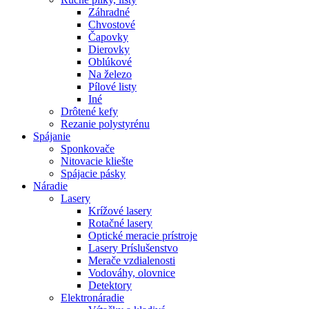
Záhradné
Chvostové
Čapovky
Dierovky
Oblúkové
Na železo
Pílové listy
Iné
Drôtené kefy
Rezanie polystyrénu
Spájanie
Sponkovače
Nitovacie kliešte
Spájacie pásky
Náradie
Lasery
Krížové lasery
Rotačné lasery
Optické meracie prístroje
Lasery Príslušenstvo
Merače vzdialenosti
Vodováhy, olovnice
Detektory
Elektronáradie