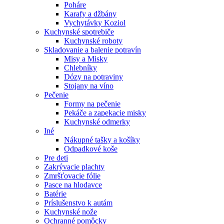
Poháre
Karafy a džbány
Vychytávky Koziol
Kuchynské spotrebiče
Kuchynské roboty
Skladovanie a balenie potravín
Misy a Misky
Chlebníky
Dózy na potraviny
Stojany na víno
Pečenie
Formy na pečenie
Pekáče a zapekacie misky
Kuchynské odmerky
Iné
Nákupné tašky a košíky
Odpadkové koše
Pre deti
Zakrývacie plachty
Zmršťovacie fólie
Pasce na hlodavce
Batérie
Príslušenstvo k autám
Kuchynské nože
Ochranné pomôcky