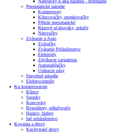
Nabíjačky k aku náradiu - originálne
Pneumatické náradie
Kompresory
Klincovačky, sponkovačky
Pištole pneumatické
Rázové uťahováky, sekáče
Nitovačky
Zváranie a Auto
Zváračky
Zváranie Príslušenstvo
Elektródy
Zdvíhacie zariadenia
Autonabíjačky
Upínacie pásy
Stavebné náradie
Elektrocentrály
Ku
kompresorom
Klince
Sponky
Koncovky
Regulátory, odlučovače
Hadice, bubny
Iné príslušenstvo
Kovania
a drezy
Kuchynské drezy