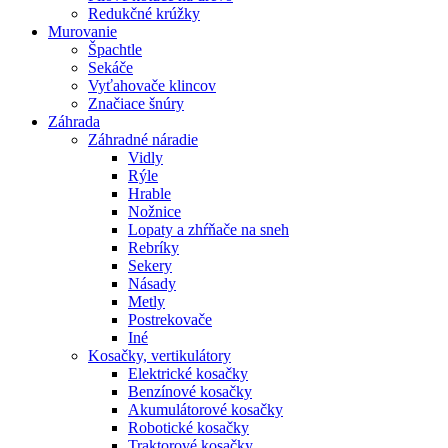
Redukčné krúžky
Murovanie
Špachtle
Sekáče
Vyťahovače klincov
Značiace šnúry
Záhrada
Záhradné náradie
Vidly
Rýle
Hrable
Nožnice
Lopaty a zhŕňače na sneh
Rebríky
Sekery
Násady
Metly
Postrekovače
Iné
Kosačky, vertikulátory
Elektrické kosačky
Benzínové kosačky
Akumulátorové kosačky
Robotické kosačky
Traktorové kosačky