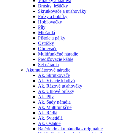
Vŕtačky a kladivá
Brúsky, leštičky
Skrutkovače a uťahováky
Frézy a hoblíky
Hobľovačky
Píly
Miešadlá
Pištole a pájky
Ostričky
Ohrievače
Multifunkčné náradie
Predlžovacie káble
Set náradia
Akumulátorové náradie
Ak. Skrutkovače
Ak. Vŕtacie kladivá
Ak. Rázové uťahováky
Ak. Uhlové brúsky
Ak. Píly
Ak. Sady náradia
Ak. Multifunkčné
Ak. Rádiá
Ak. Svietidlá
Ak. Ostatné
Batérie do aku náradia - originálne