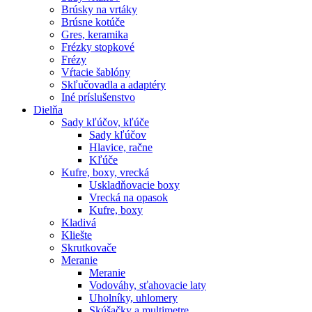
Brúsky na vrtáky
Brúsne kotúče
Gres, keramika
Frézky stopkové
Frézy
Vŕtacie šablóny
Skľučovadla a adaptéry
Iné príslušenstvo
Dielňa
Sady kľúčov, kľúče
Sady kľúčov
Hlavice, račne
Kľúče
Kufre, boxy, vrecká
Uskladňovacie boxy
Vrecká na opasok
Kufre, boxy
Kladivá
Kliešte
Skrutkovače
Meranie
Meranie
Vodováhy, sťahovacie laty
Uholníky, uhlomery
Skúšačky a multimetre