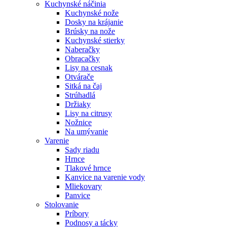
Kuchynské náčinia
Kuchynské nože
Dosky na krájanie
Brúsky na nože
Kuchynské stierky
Naberačky
Obracačky
Lisy na cesnak
Otvárače
Sitká na čaj
Strúhadlá
Držiaky
Lisy na citrusy
Nožnice
Na umývanie
Varenie
Sady riadu
Hrnce
Tlakové hrnce
Kanvice na varenie vody
Mliekovary
Panvice
Stolovanie
Príbory
Podnosy a tácky