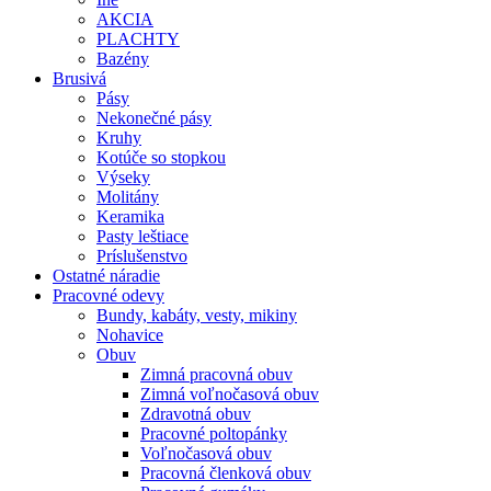
AKCIA
PLACHTY
Bazény
Brusivá
Pásy
Nekonečné pásy
Kruhy
Kotúče so stopkou
Výseky
Molitány
Keramika
Pasty leštiace
Príslušenstvo
Ostatné
náradie
Pracovné
odevy
Bundy, kabáty, vesty, mikiny
Nohavice
Obuv
Zimná pracovná obuv
Zimná voľnočasová obuv
Zdravotná obuv
Pracovné poltopánky
Voľnočasová obuv
Pracovná členková obuv