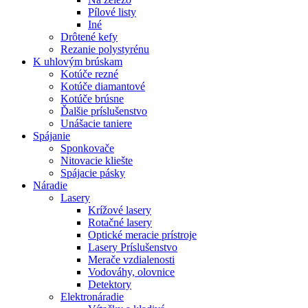
Pílové listy
Iné
Drôtené kefy
Rezanie polystyrénu
K
uhlovým brúskam
Kotúče rezné
Kotúče diamantové
Kotúče brúsne
Ďalšie príslušenstvo
Unášacie taniere
Spájanie
Sponkovače
Nitovacie kliešte
Spájacie pásky
Náradie
Lasery
Krížové lasery
Rotačné lasery
Optické meracie prístroje
Lasery Príslušenstvo
Merače vzdialenosti
Vodováhy, olovnice
Detektory
Elektronáradie