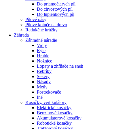
Do priamočiarych píl
Do chvostových píl
Do lupienkových píl
Pílové pásy
Pílové kotúče na drevo
Redukčné krúžky
Záhrada
Záhradné náradie
Vidly
Rýle
Hrable
Nožnice
Lopaty a zhŕňače na sneh
Rebríky
Sekery
Násady
Metly
Postrekovače
Iné
Kosačky, vertikulátory
Elektrické kosačky
Benzínové kosačky
Akumulátorové kosačky
Robotické kosačky
Traktorové kosačky