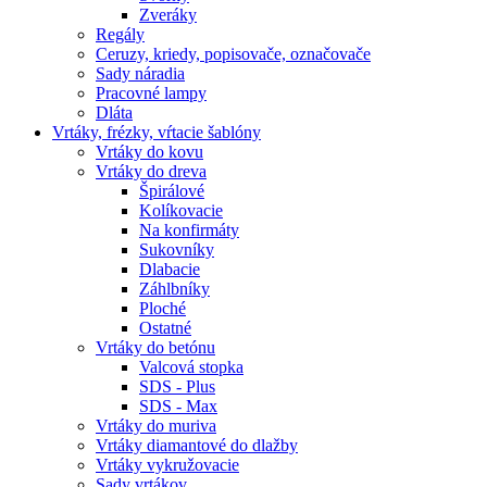
Zveráky
Regály
Ceruzy, kriedy, popisovače, označovače
Sady náradia
Pracovné lampy
Dláta
Vrtáky,
frézky, vŕtacie šablóny
Vrtáky do kovu
Vrtáky do dreva
Špirálové
Kolíkovacie
Na konfirmáty
Sukovníky
Dlabacie
Záhlbníky
Ploché
Ostatné
Vrtáky do betónu
Valcová stopka
SDS - Plus
SDS - Max
Vrtáky do muriva
Vrtáky diamantové do dlažby
Vrtáky vykružovacie
Sady vrtákov