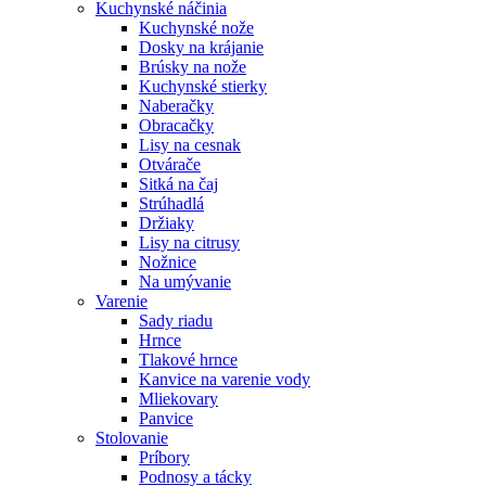
Kuchynské náčinia
Kuchynské nože
Dosky na krájanie
Brúsky na nože
Kuchynské stierky
Naberačky
Obracačky
Lisy na cesnak
Otvárače
Sitká na čaj
Strúhadlá
Držiaky
Lisy na citrusy
Nožnice
Na umývanie
Varenie
Sady riadu
Hrnce
Tlakové hrnce
Kanvice na varenie vody
Mliekovary
Panvice
Stolovanie
Príbory
Podnosy a tácky