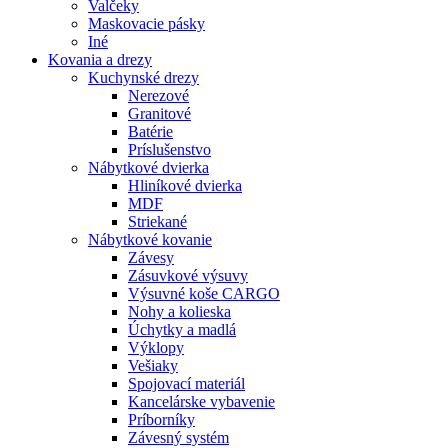
Valčeky
Maskovacie pásky
Iné
Kovania
a drezy
Kuchynské drezy
Nerezové
Granitové
Batérie
Príslušenstvo
Nábytkové dvierka
Hliníkové dvierka
MDF
Striekané
Nábytkové kovanie
Závesy
Zásuvkové výsuvy
Výsuvné koše CARGO
Nohy a kolieska
Úchytky a madlá
Výklopy
Vešiaky
Spojovací materiál
Kancelárske vybavenie
Príborníky
Závesný systém