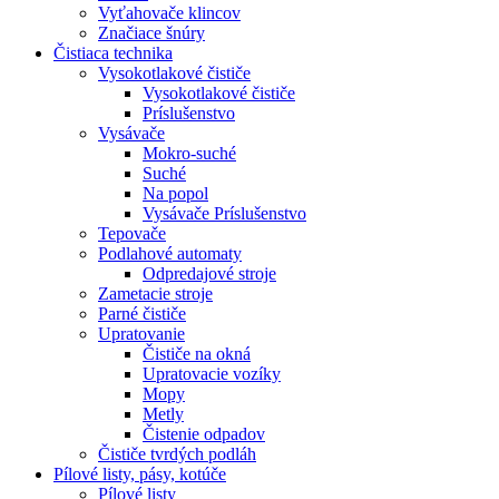
Vyťahovače klincov
Značiace šnúry
Čistiaca
technika
Vysokotlakové čističe
Vysokotlakové čističe
Príslušenstvo
Vysávače
Mokro-suché
Suché
Na popol
Vysávače Príslušenstvo
Tepovače
Podlahové automaty
Odpredajové stroje
Zametacie stroje
Parné čističe
Upratovanie
Čističe na okná
Upratovacie vozíky
Mopy
Metly
Čistenie odpadov
Čističe tvrdých podláh
Pílové
listy, pásy, kotúče
Pílové listy