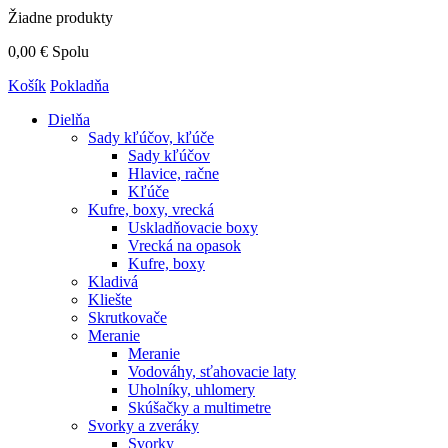
Žiadne produkty
0,00 €
Spolu
Košík
Pokladňa
Dielňa
Sady kľúčov, kľúče
Sady kľúčov
Hlavice, račne
Kľúče
Kufre, boxy, vrecká
Uskladňovacie boxy
Vrecká na opasok
Kufre, boxy
Kladivá
Kliešte
Skrutkovače
Meranie
Meranie
Vodováhy, sťahovacie laty
Uholníky, uhlomery
Skúšačky a multimetre
Svorky a zveráky
Svorky