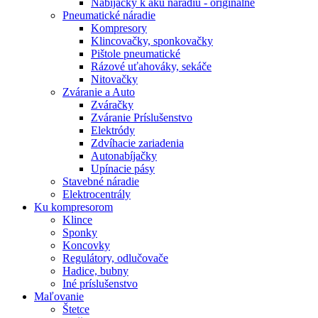
Nabíjačky k aku náradiu - originálne
Pneumatické náradie
Kompresory
Klincovačky, sponkovačky
Pištole pneumatické
Rázové uťahováky, sekáče
Nitovačky
Zváranie a Auto
Zváračky
Zváranie Príslušenstvo
Elektródy
Zdvíhacie zariadenia
Autonabíjačky
Upínacie pásy
Stavebné náradie
Elektrocentrály
Ku
kompresorom
Klince
Sponky
Koncovky
Regulátory, odlučovače
Hadice, bubny
Iné príslušenstvo
Maľovanie
Štetce