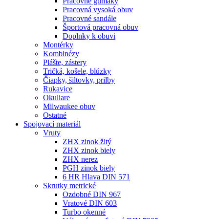
Pracovné gumáky
Pracovná vysoká obuv
Pracovné sandále
Športová pracovná obuv
Doplnky k obuvi
Montérky
Kombinézy
Plášte, zástery
Tričká, košele, blúzky
Čiapky, šiltovky, prilby
Rukavice
Okuliare
Milwaukee obuv
Ostatné
Spojovací
materiál
Vruty
ZHX zinok žltý
ZHX zinok biely
ZHX nerez
PGH zinok biely
6 HR Hlava DIN 571
Skrutky metrické
Ozdobné DIN 967
Vratové DIN 603
Turbo okenné