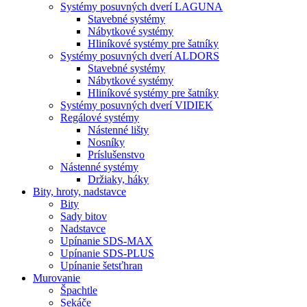
Systémy posuvných dverí LAGUNA
Stavebné systémy
Nábytkové systémy
Hliníkové systémy pre šatníky
Systémy posuvných dverí ALDORS
Stavebné systémy
Nábytkové systémy
Hliníkové systémy pre šatníky
Systémy posuvných dverí VIDIEK
Regálové systémy
Nástenné lišty
Nosníky
Príslušenstvo
Nástenné systémy
Držiaky, háky
Bity,
hroty, nadstavce
Bity
Sady bitov
Nadstavce
Upínanie SDS-MAX
Upínanie SDS-PLUS
Upínanie šetsťhran
Murovanie
Špachtle
Sekáče