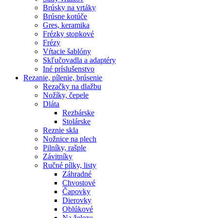
Brúsky na vrtáky
Brúsne kotúče
Gres, keramika
Frézky stopkové
Frézy
Vŕtacie šablóny
Skľučovadla a adaptéry
Iné príslušenstvo
Rezanie,
pílenie, brúsenie
Rezačky na dlažbu
Nožíky, čepele
Dláta
Rezbárske
Stolárske
Reznie skla
Nožnice na plech
Pilníky, rašple
Závitníky
Ručné pílky, listy
Záhradné
Chvostové
Čapovky
Dierovky
Oblúkové
Na železo