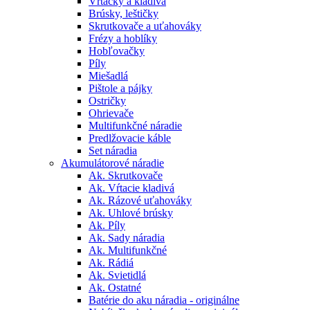
Vŕtačky a kladivá
Brúsky, leštičky
Skrutkovače a uťahováky
Frézy a hoblíky
Hobľovačky
Píly
Miešadlá
Pištole a pájky
Ostričky
Ohrievače
Multifunkčné náradie
Predlžovacie káble
Set náradia
Akumulátorové náradie
Ak. Skrutkovače
Ak. Vŕtacie kladivá
Ak. Rázové uťahováky
Ak. Uhlové brúsky
Ak. Píly
Ak. Sady náradia
Ak. Multifunkčné
Ak. Rádiá
Ak. Svietidlá
Ak. Ostatné
Batérie do aku náradia - originálne