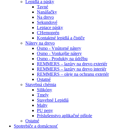
Lepidlá a pásky
Tavné
Nanášačky
Na drevo
Sekundové
Lepiace pásky
CHemoprén
Kontaktné lepidlá a čističe
Nátery na drevo
Osmo - Vnútorné nátery
Osmo - Vonkajšie nátery
Osmo - Produkty na údržbu
REMMERS – lazúry na drevo exteriér
REMMERS – lazúry na drevo interiér
REMMERS – oleje na ochranu exteriér
Ostatné
Stavebná chémia
Silikóny
Tmely
Stavebné Lepidlá
Malty
PU peny
Príslušenstvo aplikačné pištole
Ostatné
Spotrebiče
a domácnosť