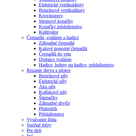
Elektrické vertikulátory
Benzínové vertikulátory
Krovinorezy
Strunové kosačky
Kosačky príslušenstvo
Kultivátor
Čerpadlá, vodárne a hadice
Záhradné čerpadlá
Kalové ponorné čerpadlá
Čerpadlá do vrtu
Domáce vodárne
Hadice, bubny na hadice, príslušenstvo
Rezanie dreva a plotov
Benzínové píly
Elektrické píly
Aku píly
Kolískové píly
Štiepačky
Záhradné drviče
Plotostrih
Príslušenstvo
Vysávanie lístia
Snežné frézy
Pre deti
Iné