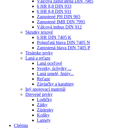
Válcová zaguľatená DIN 7985
6 HR 8,8 DIN 933
6 HR 8,8 DIN 931
Zapustené PH DIN 965
Zapustené IMB DIN 7991
Válcová imbus DIN 912
Skrutky texové
6 HR DIN 7405 K
Polguľatá hlava DIN 7405 N
Zapustená hlava DIN 7405 P
Tesárske prvky
Laná a reťaze
Laná oceľové
Svorky, úchytky ...
Laná umelé, šnúry...
Reťaze
Závlačky a karabiny
Iný spojovací materiál
Drevené prvky
Lodičky
Zátky
Záslepky
Kolíky
Lamely
Chémia