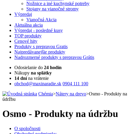
Nožnice a iné kuchynské potreby
Stojany na vianočné stromy
Výpredaj
Vianočná Akcia
Aktuálna
akcia
Výpredaj
- posledné kusy
TOP
produkty
Cenové
hity
Produkty
s prepravou Gratis
Najpredávanejšie
produkty
Nadrozmerné
produkty s prepravou Grátis
Odosielanie do
24 hodín
Nákupy
na splátky
14 dní
na vrátenie
obchod@maxinaradie.sk
0904 111 100
Chémia
>
Nátery na drevo
>
Osmo - Produkty na
údržbu
Osmo - Produkty na údržbu
O spoločnosti
Obchodné podmienky