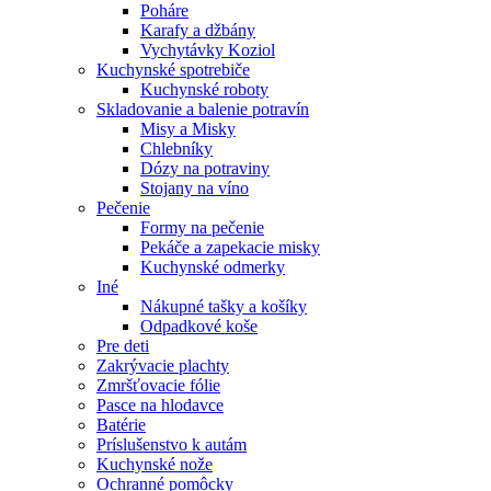
Poháre
Karafy a džbány
Vychytávky Koziol
Kuchynské spotrebiče
Kuchynské roboty
Skladovanie a balenie potravín
Misy a Misky
Chlebníky
Dózy na potraviny
Stojany na víno
Pečenie
Formy na pečenie
Pekáče a zapekacie misky
Kuchynské odmerky
Iné
Nákupné tašky a košíky
Odpadkové koše
Pre deti
Zakrývacie plachty
Zmršťovacie fólie
Pasce na hlodavce
Batérie
Príslušenstvo k autám
Kuchynské nože
Ochranné pomôcky