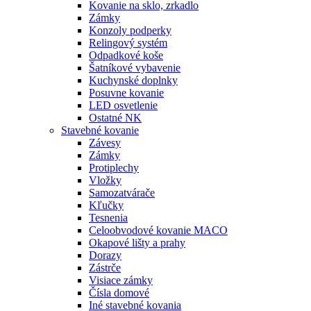
Kovanie na sklo, zrkadlo
Zámky
Konzoly podperky
Relingový systém
Odpadkové koše
Šatníkové vybavenie
Kuchynské doplnky
Posuvne kovanie
LED osvetlenie
Ostatné NK
Stavebné kovanie
Závesy
Zámky
Protiplechy
Vložky
Samozatvárače
Kľučky
Tesnenia
Celoobvodové kovanie MACO
Okapové lišty a prahy
Dorazy
Zástrče
Visiace zámky
Čísla domové
Iné stavebné kovania