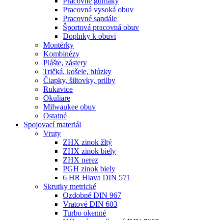
Pracovné gumáky
Pracovná vysoká obuv
Pracovné sandále
Športová pracovná obuv
Doplnky k obuvi
Montérky
Kombinézy
Plášte, zástery
Tričká, košele, blúzky
Čiapky, šiltovky, prilby
Rukavice
Okuliare
Milwaukee obuv
Ostatné
Spojovací
materiál
Vruty
ZHX zinok žltý
ZHX zinok biely
ZHX nerez
PGH zinok biely
6 HR Hlava DIN 571
Skrutky metrické
Ozdobné DIN 967
Vratové DIN 603
Turbo okenné