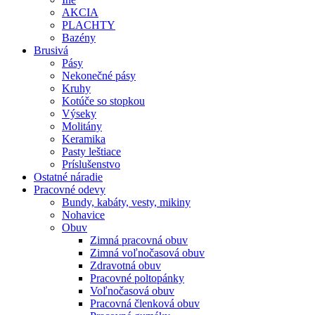
AKCIA
PLACHTY
Bazény
Brusivá
Pásy
Nekonečné pásy
Kruhy
Kotúče so stopkou
Výseky
Molitány
Keramika
Pasty leštiace
Príslušenstvo
Ostatné
náradie
Pracovné
odevy
Bundy, kabáty, vesty, mikiny
Nohavice
Obuv
Zimná pracovná obuv
Zimná voľnočasová obuv
Zdravotná obuv
Pracovné poltopánky
Voľnočasová obuv
Pracovná členková obuv