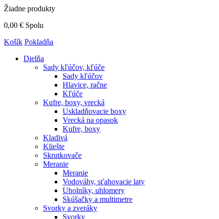
Žiadne produkty
0,00 €
Spolu
Košík
Pokladňa
Dielňa
Sady kľúčov, kľúče
Sady kľúčov
Hlavice, račne
Kľúče
Kufre, boxy, vrecká
Uskladňovacie boxy
Vrecká na opasok
Kufre, boxy
Kladivá
Kliešte
Skrutkovače
Meranie
Meranie
Vodováhy, sťahovacie laty
Uholníky, uhlomery
Skúšačky a multimetre
Svorky a zveráky
Svorky