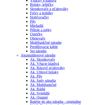
Vŕtačky a kladivá
Brúsky, leštičky
Skrutkovače a uťahováky
Frézy a hoblíky
Hobľovačky
Píly
Miešadlá
Pištole a pájky
Ostričky
Ohrievače
Multifunkčné náradie
Predlžovacie káble
Set náradia
Akumulátorové náradie
Ak. Skrutkovače
Ak. Vŕtacie kladivá
Ak. Rázové uťahováky
Ak. Uhlové brúsky
Ak. Píly
Ak. Sady náradia
Ak. Multifunkčné
Ak. Rádiá
Ak. Svietidlá
Ak. Ostatné
Batérie do aku náradia - originálne