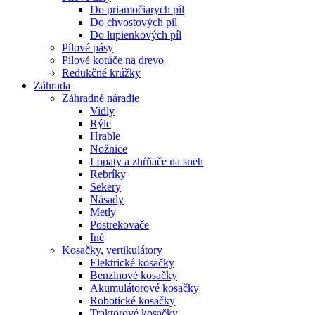
Do priamočiarych píl
Do chvostových píl
Do lupienkových píl
Pílové pásy
Pílové kotúče na drevo
Redukčné krúžky
Záhrada
Záhradné náradie
Vidly
Rýle
Hrable
Nožnice
Lopaty a zhŕňače na sneh
Rebríky
Sekery
Násady
Metly
Postrekovače
Iné
Kosačky, vertikulátory
Elektrické kosačky
Benzínové kosačky
Akumulátorové kosačky
Robotické kosačky
Traktorové kosačky