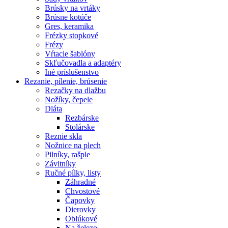
Brúsky na vrtáky
Brúsne kotúče
Gres, keramika
Frézky stopkové
Frézy
Vŕtacie šablóny
Skľučovadla a adaptéry
Iné príslušenstvo
Rezanie,
pílenie, brúsenie
Rezačky na dlažbu
Nožíky, čepele
Dláta
Rezbárske
Stolárske
Reznie skla
Nožnice na plech
Pilníky, rašple
Závitníky
Ručné pílky, listy
Záhradné
Chvostové
Čapovky
Dierovky
Oblúkové
Na železo