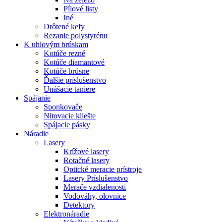
Pílové listy
Iné
Drôtené kefy
Rezanie polystyrénu
K
uhlovým brúskam
Kotúče rezné
Kotúče diamantové
Kotúče brúsne
Ďalšie príslušenstvo
Unášacie taniere
Spájanie
Sponkovače
Nitovacie kliešte
Spájacie pásky
Náradie
Lasery
Krížové lasery
Rotačné lasery
Optické meracie prístroje
Lasery Príslušenstvo
Merače vzdialenosti
Vodováhy, olovnice
Detektory
Elektronáradie