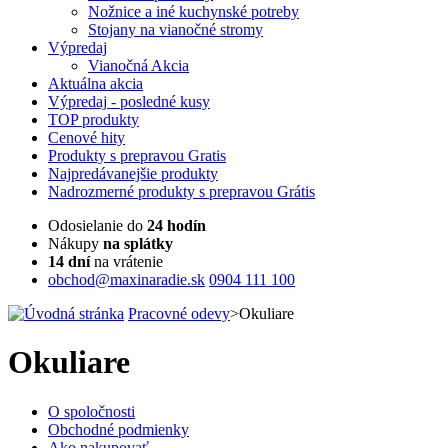
Nožnice a iné kuchynské potreby
Stojany na vianočné stromy
Výpredaj
Vianočná Akcia
Aktuálna
akcia
Výpredaj
- posledné kusy
TOP
produkty
Cenové
hity
Produkty
s prepravou Gratis
Najpredávanejšie
produkty
Nadrozmerné
produkty s prepravou Grátis
Odosielanie do
24 hodín
Nákupy
na splátky
14 dní
na vrátenie
obchod@maxinaradie.sk
0904 111 100
Pracovné odevy
>
Okuliare
Okuliare
O spoločnosti
Obchodné podmienky
Ako nakupovať