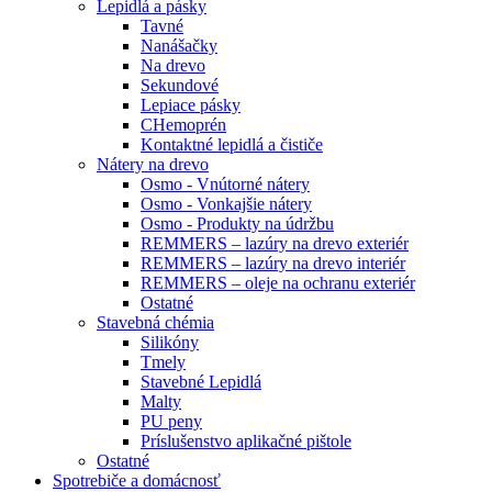
Lepidlá a pásky
Tavné
Nanášačky
Na drevo
Sekundové
Lepiace pásky
CHemoprén
Kontaktné lepidlá a čističe
Nátery na drevo
Osmo - Vnútorné nátery
Osmo - Vonkajšie nátery
Osmo - Produkty na údržbu
REMMERS – lazúry na drevo exteriér
REMMERS – lazúry na drevo interiér
REMMERS – oleje na ochranu exteriér
Ostatné
Stavebná chémia
Silikóny
Tmely
Stavebné Lepidlá
Malty
PU peny
Príslušenstvo aplikačné pištole
Ostatné
Spotrebiče
a domácnosť