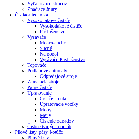
Vyťahovače klincov
Značiace šnúry
Čistiaca
technika
Vysokotlakové čističe
Vysokotlakové čističe
Príslušenstvo
Vysávače
Mokro-suché
Suché
Na popol
Vysávače Príslušenstvo
Tepovače
Podlahové automaty
Odpredajové stroje
Zametacie stroje
Parné čističe
Upratovanie
Čističe na okná
Upratovacie vozíky
Mopy
Metly
Čistenie odpadov
Čističe tvrdých podláh
Pílové
listy, pásy, kotúče
Pílové listy