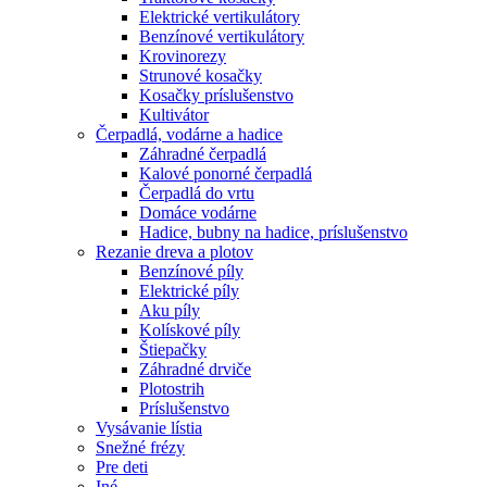
Elektrické vertikulátory
Benzínové vertikulátory
Krovinorezy
Strunové kosačky
Kosačky príslušenstvo
Kultivátor
Čerpadlá, vodárne a hadice
Záhradné čerpadlá
Kalové ponorné čerpadlá
Čerpadlá do vrtu
Domáce vodárne
Hadice, bubny na hadice, príslušenstvo
Rezanie dreva a plotov
Benzínové píly
Elektrické píly
Aku píly
Kolískové píly
Štiepačky
Záhradné drviče
Plotostrih
Príslušenstvo
Vysávanie lístia
Snežné frézy
Pre deti
Iné