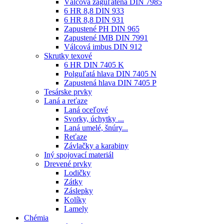
Válcová zaguľatená DIN 7985
6 HR 8,8 DIN 933
6 HR 8,8 DIN 931
Zapustené PH DIN 965
Zapustené IMB DIN 7991
Válcová imbus DIN 912
Skrutky texové
6 HR DIN 7405 K
Polguľatá hlava DIN 7405 N
Zapustená hlava DIN 7405 P
Tesárske prvky
Laná a reťaze
Laná oceľové
Svorky, úchytky ...
Laná umelé, šnúry...
Reťaze
Závlačky a karabiny
Iný spojovací materiál
Drevené prvky
Lodičky
Zátky
Záslepky
Kolíky
Lamely
Chémia