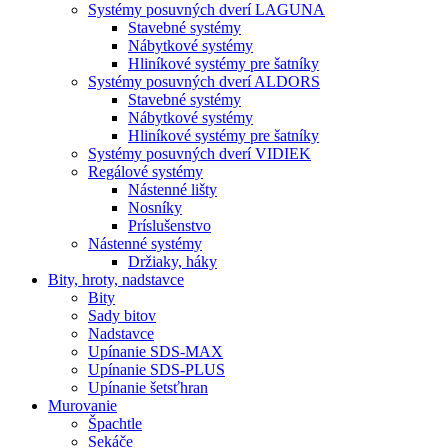
Systémy posuvných dverí LAGUNA
Stavebné systémy
Nábytkové systémy
Hliníkové systémy pre šatníky
Systémy posuvných dverí ALDORS
Stavebné systémy
Nábytkové systémy
Hliníkové systémy pre šatníky
Systémy posuvných dverí VIDIEK
Regálové systémy
Nástenné lišty
Nosníky
Príslušenstvo
Nástenné systémy
Držiaky, háky
Bity,
hroty, nadstavce
Bity
Sady bitov
Nadstavce
Upínanie SDS-MAX
Upínanie SDS-PLUS
Upínanie šetsťhran
Murovanie
Špachtle
Sekáče