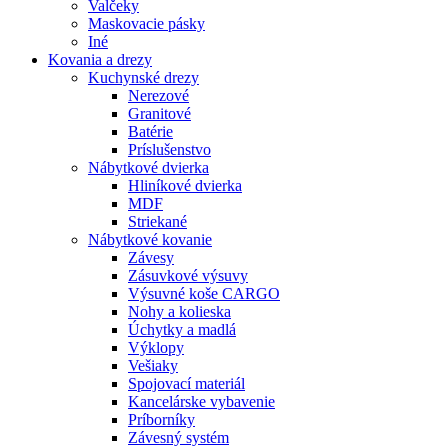
Valčeky
Maskovacie pásky
Iné
Kovania
a drezy
Kuchynské drezy
Nerezové
Granitové
Batérie
Príslušenstvo
Nábytkové dvierka
Hliníkové dvierka
MDF
Striekané
Nábytkové kovanie
Závesy
Zásuvkové výsuvy
Výsuvné koše CARGO
Nohy a kolieska
Úchytky a madlá
Výklopy
Vešiaky
Spojovací materiál
Kancelárske vybavenie
Príborníky
Závesný systém