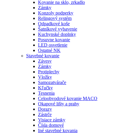
Kovanie na sklo, zrkadlo
Zámky
Konzoly podperky
Relingový systém
Odpadkové koše
Šatníkové vybavenie
Kuchynské doplnky
Posuvne kovanie
LED osvetlenie
Ostatné NK
Stavebné kovanie
Závesy
Zámky
Protiplechy
Vložky
Samozatvárače
Kľučky
Tesnenia
Celoobvodové kovanie MACO
Okapové lišty a prahy
Dorazy
Zástrče
Visiace zámky
Čísla domové
Iné stavebné kovania