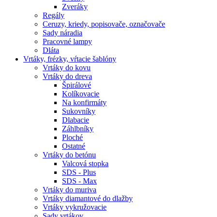
Zveráky
Regály
Ceruzy, kriedy, popisovače, označovače
Sady náradia
Pracovné lampy
Dláta
Vrtáky,
frézky, vŕtacie šablóny
Vrtáky do kovu
Vrtáky do dreva
Špirálové
Kolíkovacie
Na konfirmáty
Sukovníky
Dlabacie
Záhlbníky
Ploché
Ostatné
Vrtáky do betónu
Valcová stopka
SDS - Plus
SDS - Max
Vrtáky do muriva
Vrtáky diamantové do dlažby
Vrtáky vykružovacie
Sady vrtákov