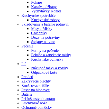
Poháre
Karafy a džbány
Vychytávky Koziol
Kuchynské spotrebiče
Kuchynské roboty
Skladovanie a balenie potravín
Misy a Misky
Chlebníky
Dózy na potraviny
Stojany na víno
Pečenie
Formy na pečenie
Pekáče a zapekacie misky
Kuchynské odmerky
Iné
Nákupné tašky a košíky
Odpadkové koše
Pre deti
Zakrývacie plachty
Zmršťovacie fólie
Pasce na hlodavce
Batérie
Príslušenstvo k autám
Kuchynské nože
Ochranné pomôcky