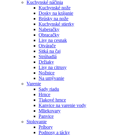
Kuchynské náčinia
Kuchynské nože
Dosky na krájanie
Brúsky na nože
Kuchynské stierky
Naberačky
Obracačky
Lisy na cesnak
Otvárače
Sitká na čaj
Strúhadlá
Držiaky
Lisy na citrusy
Nožnice
Na umývanie
Varenie
Sady riadu
Hrnce
Tlakové hrnce
Kanvice na varenie vody
Mliekovary
Panvice
Stolovanie
Príbory
Podnosy a tácky