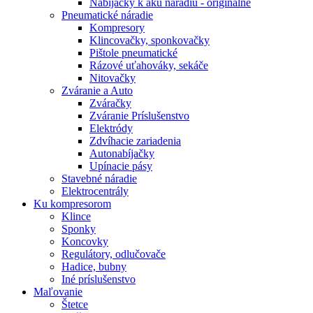
Nabíjačky k aku náradiu - originálne
Pneumatické náradie
Kompresory
Klincovačky, sponkovačky
Pištole pneumatické
Rázové uťahováky, sekáče
Nitovačky
Zváranie a Auto
Zváračky
Zváranie Príslušenstvo
Elektródy
Zdvíhacie zariadenia
Autonabíjačky
Upínacie pásy
Stavebné náradie
Elektrocentrály
Ku
kompresorom
Klince
Sponky
Koncovky
Regulátory, odlučovače
Hadice, bubny
Iné príslušenstvo
Maľovanie
Štetce