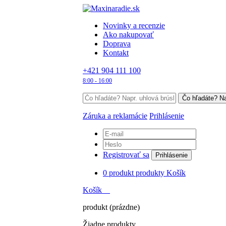
Novinky a recenzie
Ako nakupovať
Doprava
Kontakt
+421 904 111 100
8:00 - 16:00
Záruka a reklamácie
Prihlásenie
Registrovať sa
Prihlásenie
0
produkt
produkty
Košík
Košík
produkt
(prázdne)
Žiadne produkty