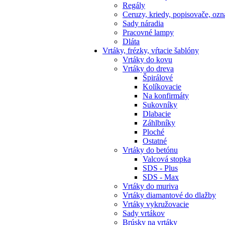
Regály
Ceruzy, kriedy, popisovače, oz
Sady náradia
Pracovné lampy
Dláta
Vrtáky,
frézky, vŕtacie šablóny
Vrtáky do kovu
Vrtáky do dreva
Špirálové
Kolíkovacie
Na konfirmáty
Sukovníky
Dlabacie
Záhlbníky
Ploché
Ostatné
Vrtáky do betónu
Valcová stopka
SDS - Plus
SDS - Max
Vrtáky do muriva
Vrtáky diamantové do dlažby
Vrtáky vykružovacie
Sady vrtákov
Brúsky na vrtáky