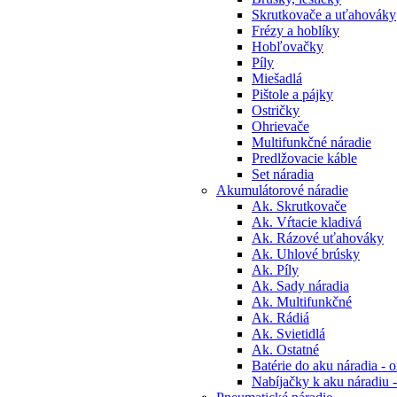
Skrutkovače a uťahováky
Frézy a hoblíky
Hobľovačky
Píly
Miešadlá
Pištole a pájky
Ostričky
Ohrievače
Multifunkčné náradie
Predlžovacie káble
Set náradia
Akumulátorové náradie
Ak. Skrutkovače
Ak. Vŕtacie kladivá
Ak. Rázové uťahováky
Ak. Uhlové brúsky
Ak. Píly
Ak. Sady náradia
Ak. Multifunkčné
Ak. Rádiá
Ak. Svietidlá
Ak. Ostatné
Batérie do aku náradia - o
Nabíjačky k aku náradiu -