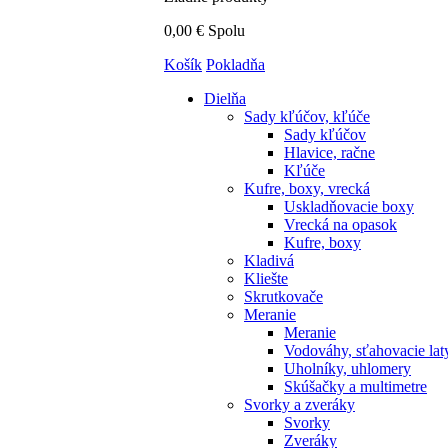
0,00 €
Spolu
Košík
Pokladňa
Dielňa
Sady kľúčov, kľúče
Sady kľúčov
Hlavice, račne
Kľúče
Kufre, boxy, vrecká
Uskladňovacie boxy
Vrecká na opasok
Kufre, boxy
Kladivá
Kliešte
Skrutkovače
Meranie
Meranie
Vodováhy, sťahovacie lat
Uholníky, uhlomery
Skúšačky a multimetre
Svorky a zveráky
Svorky
Zveráky