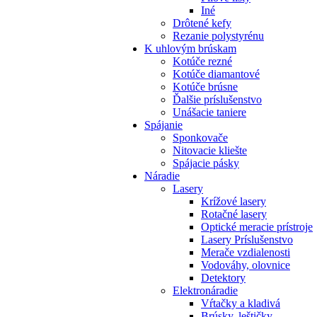
Iné
Drôtené kefy
Rezanie polystyrénu
K
uhlovým brúskam
Kotúče rezné
Kotúče diamantové
Kotúče brúsne
Ďalšie príslušenstvo
Unášacie taniere
Spájanie
Sponkovače
Nitovacie kliešte
Spájacie pásky
Náradie
Lasery
Krížové lasery
Rotačné lasery
Optické meracie prístroje
Lasery Príslušenstvo
Merače vzdialenosti
Vodováhy, olovnice
Detektory
Elektronáradie
Vŕtačky a kladivá
Brúsky, leštičky