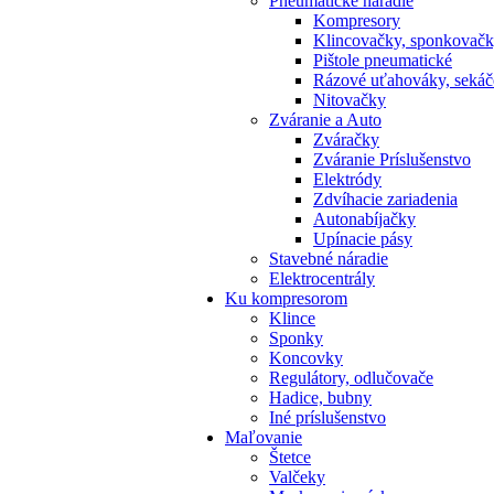
Pneumatické náradie
Kompresory
Klincovačky, sponkovač
Pištole pneumatické
Rázové uťahováky, sekáč
Nitovačky
Zváranie a Auto
Zváračky
Zváranie Príslušenstvo
Elektródy
Zdvíhacie zariadenia
Autonabíjačky
Upínacie pásy
Stavebné náradie
Elektrocentrály
Ku
kompresorom
Klince
Sponky
Koncovky
Regulátory, odlučovače
Hadice, bubny
Iné príslušenstvo
Maľovanie
Štetce
Valčeky