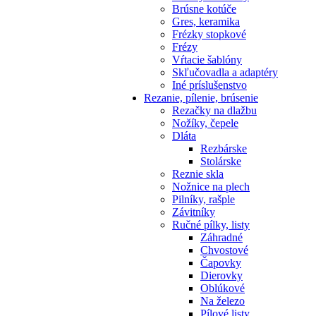
Brúsne kotúče
Gres, keramika
Frézky stopkové
Frézy
Vŕtacie šablóny
Skľučovadla a adaptéry
Iné príslušenstvo
Rezanie,
pílenie, brúsenie
Rezačky na dlažbu
Nožíky, čepele
Dláta
Rezbárske
Stolárske
Reznie skla
Nožnice na plech
Pilníky, rašple
Závitníky
Ručné pílky, listy
Záhradné
Chvostové
Čapovky
Dierovky
Oblúkové
Na železo
Pílové listy