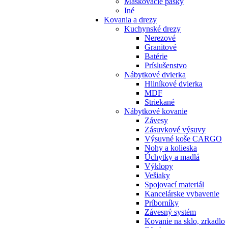
Maskovacie pásky
Iné
Kovania
a drezy
Kuchynské drezy
Nerezové
Granitové
Batérie
Príslušenstvo
Nábytkové dvierka
Hliníkové dvierka
MDF
Striekané
Nábytkové kovanie
Závesy
Zásuvkové výsuvy
Výsuvné koše CARGO
Nohy a kolieska
Úchytky a madlá
Výklopy
Vešiaky
Spojovací materiál
Kancelárske vybavenie
Príborníky
Závesný systém
Kovanie na sklo, zrkadlo