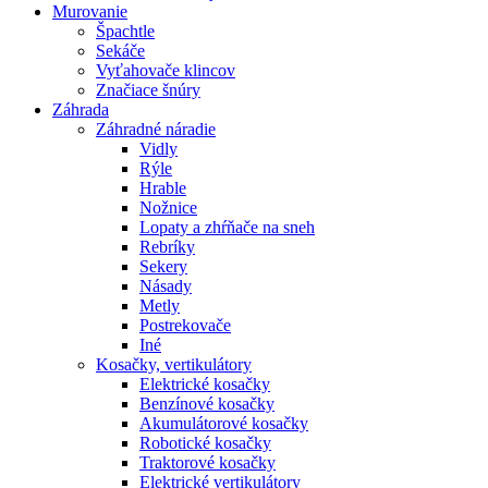
Murovanie
Špachtle
Sekáče
Vyťahovače klincov
Značiace šnúry
Záhrada
Záhradné náradie
Vidly
Rýle
Hrable
Nožnice
Lopaty a zhŕňače na sneh
Rebríky
Sekery
Násady
Metly
Postrekovače
Iné
Kosačky, vertikulátory
Elektrické kosačky
Benzínové kosačky
Akumulátorové kosačky
Robotické kosačky
Traktorové kosačky
Elektrické vertikulátory