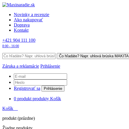
Novinky a recenzie
Ako nakupovať
Doprava
Kontakt
+421 904 111 100
8:00 - 16:00
Záruka a reklamácie
Prihlásenie
Registrovať sa
Prihlásenie
0
produkt
produkty
Košík
Košík
produkt
(prázdne)
Žiadne produkty