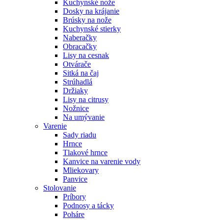
Kuchynské nože
Dosky na krájanie
Brúsky na nože
Kuchynské stierky
Naberačky
Obracačky
Lisy na cesnak
Otvárače
Sitká na čaj
Strúhadlá
Držiaky
Lisy na citrusy
Nožnice
Na umývanie
Varenie
Sady riadu
Hrnce
Tlakové hrnce
Kanvice na varenie vody
Mliekovary
Panvice
Stolovanie
Príbory
Podnosy a tácky
Poháre