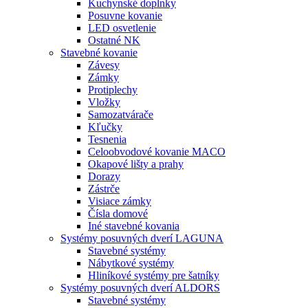
Kuchynské doplnky
Posuvne kovanie
LED osvetlenie
Ostatné NK
Stavebné kovanie
Závesy
Zámky
Protiplechy
Vložky
Samozatvárače
Kľučky
Tesnenia
Celoobvodové kovanie MACO
Okapové lišty a prahy
Dorazy
Zástrče
Visiace zámky
Čísla domové
Iné stavebné kovania
Systémy posuvných dverí LAGUNA
Stavebné systémy
Nábytkové systémy
Hliníkové systémy pre šatníky
Systémy posuvných dverí ALDORS
Stavebné systémy