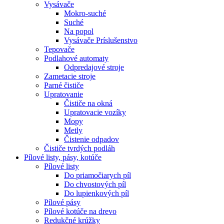
Vysávače
Mokro-suché
Suché
Na popol
Vysávače Príslušenstvo
Tepovače
Podlahové automaty
Odpredajové stroje
Zametacie stroje
Parné čističe
Upratovanie
Čističe na okná
Upratovacie vozíky
Mopy
Metly
Čistenie odpadov
Čističe tvrdých podláh
Pílové
listy, pásy, kotúče
Pílové listy
Do priamočiarych píl
Do chvostových píl
Do lupienkových píl
Pílové pásy
Pílové kotúče na drevo
Redukčné krúžky