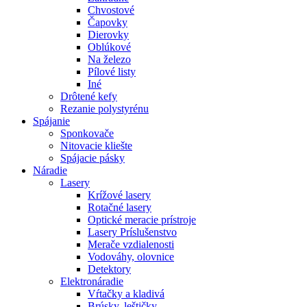
Chvostové
Čapovky
Dierovky
Oblúkové
Na železo
Pílové listy
Iné
Drôtené kefy
Rezanie polystyrénu
Spájanie
Sponkovače
Nitovacie kliešte
Spájacie pásky
Náradie
Lasery
Krížové lasery
Rotačné lasery
Optické meracie prístroje
Lasery Príslušenstvo
Merače vzdialenosti
Vodováhy, olovnice
Detektory
Elektronáradie
Vŕtačky a kladivá
Brúsky, leštičky