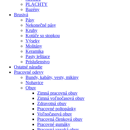
PLACHTY
Bazény
Brusivá
Pásy
Nekonečné pásy
Kruhy
Kotúče so stopkou
Výseky
Molitány
Keramika
Pasty leštiace
Príslušenstvo
Ostatné
náradie
Pracovné
odevy
Bundy, kabáty, vesty, mikiny
Nohavice
Obuv
Zimná pracovná obuv
Zimná voľnočasová obuv
Zdravotná obuv
Pracovné poltopánky
Voľnočasová obuv
Pracovná členková obuv
Pracovné gumáky
Pracovná vysoká obuv