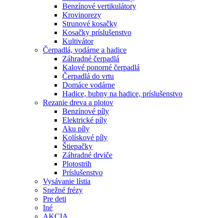
Benzínové vertikulátory
Krovinorezy
Strunové kosačky
Kosačky príslušenstvo
Kultivátor
Čerpadlá, vodárne a hadice
Záhradné čerpadlá
Kalové ponorné čerpadlá
Čerpadlá do vrtu
Domáce vodárne
Hadice, bubny na hadice, príslušenstvo
Rezanie dreva a plotov
Benzínové píly
Elektrické píly
Aku píly
Kolískové píly
Štiepačky
Záhradné drviče
Plotostrih
Príslušenstvo
Vysávanie lístia
Snežné frézy
Pre deti
Iné
AKCIA