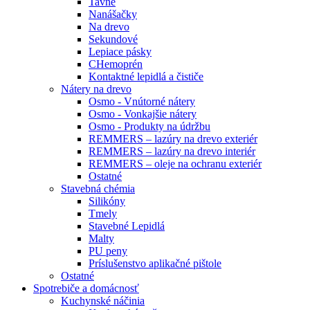
Tavné
Nanášačky
Na drevo
Sekundové
Lepiace pásky
CHemoprén
Kontaktné lepidlá a čističe
Nátery na drevo
Osmo - Vnútorné nátery
Osmo - Vonkajšie nátery
Osmo - Produkty na údržbu
REMMERS – lazúry na drevo exteriér
REMMERS – lazúry na drevo interiér
REMMERS – oleje na ochranu exteriér
Ostatné
Stavebná chémia
Silikóny
Tmely
Stavebné Lepidlá
Malty
PU peny
Príslušenstvo aplikačné pištole
Ostatné
Spotrebiče
a domácnosť
Kuchynské náčinia