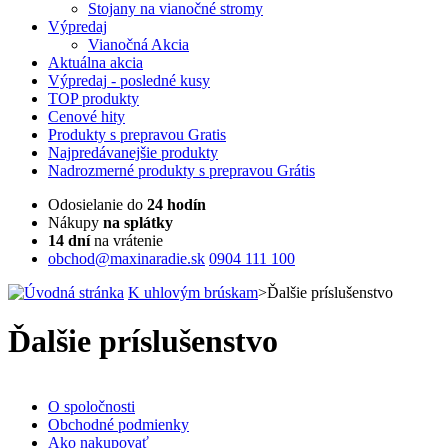
Stojany na vianočné stromy
Výpredaj
Vianočná Akcia
Aktuálna
akcia
Výpredaj
- posledné kusy
TOP
produkty
Cenové
hity
Produkty
s prepravou Gratis
Najpredávanejšie
produkty
Nadrozmerné
produkty s prepravou Grátis
Odosielanie do
24 hodín
Nákupy
na splátky
14 dní
na vrátenie
obchod@maxinaradie.sk
0904 111 100
K uhlovým brúskam
>
Ďalšie príslušenstvo
Ďalšie príslušenstvo
O spoločnosti
Obchodné podmienky
Ako nakupovať