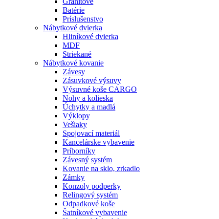
Granitové
Batérie
Príslušenstvo
Nábytkové dvierka
Hliníkové dvierka
MDF
Striekané
Nábytkové kovanie
Závesy
Zásuvkové výsuvy
Výsuvné koše CARGO
Nohy a kolieska
Úchytky a madlá
Výklopy
Vešiaky
Spojovací materiál
Kancelárske vybavenie
Príborníky
Závesný systém
Kovanie na sklo, zrkadlo
Zámky
Konzoly podperky
Relingový systém
Odpadkové koše
Šatníkové vybavenie