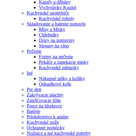
Karafy a džbány
Vychytávky Koziol
Kuchynské spotrebiče
Kuchynské roboty
Skladovanie a balenie potravín
Misy a Misky
Chlebníky
Dózy na potraviny
Stojany na víno
Pečenie
Formy na pečenie
Pekáče a zapekacie misky
Kuchynské odmerky
Iné
Nákupné tašky a košíky
Odpadkové koše
Pre deti
Zakrývacie plachty
Zmršťovacie fólie
Pasce na hlodavce
Batérie
Príslušenstvo k autám
Kuchynské nože
Ochranné pomôcky
Nožnice a iné kuchynské potreby