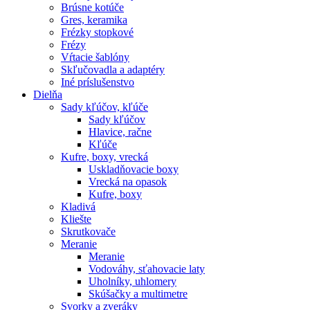
Brúsne kotúče
Gres, keramika
Frézky stopkové
Frézy
Vŕtacie šablóny
Skľučovadla a adaptéry
Iné príslušenstvo
Dielňa
Sady kľúčov, kľúče
Sady kľúčov
Hlavice, račne
Kľúče
Kufre, boxy, vrecká
Uskladňovacie boxy
Vrecká na opasok
Kufre, boxy
Kladivá
Kliešte
Skrutkovače
Meranie
Meranie
Vodováhy, sťahovacie laty
Uholníky, uhlomery
Skúšačky a multimetre
Svorky a zveráky