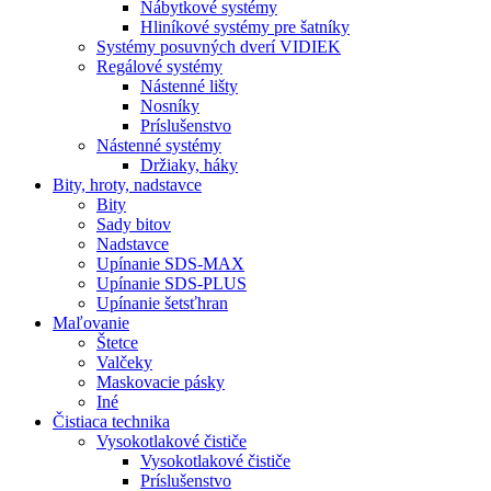
Nábytkové systémy
Hliníkové systémy pre šatníky
Systémy posuvných dverí VIDIEK
Regálové systémy
Nástenné lišty
Nosníky
Príslušenstvo
Nástenné systémy
Držiaky, háky
Bity,
hroty, nadstavce
Bity
Sady bitov
Nadstavce
Upínanie SDS-MAX
Upínanie SDS-PLUS
Upínanie šetsťhran
Maľovanie
Štetce
Valčeky
Maskovacie pásky
Iné
Čistiaca
technika
Vysokotlakové čističe
Vysokotlakové čističe
Príslušenstvo