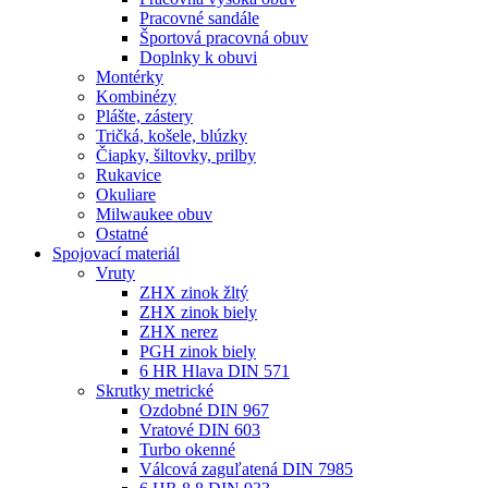
Pracovné sandále
Športová pracovná obuv
Doplnky k obuvi
Montérky
Kombinézy
Plášte, zástery
Tričká, košele, blúzky
Čiapky, šiltovky, prilby
Rukavice
Okuliare
Milwaukee obuv
Ostatné
Spojovací
materiál
Vruty
ZHX zinok žltý
ZHX zinok biely
ZHX nerez
PGH zinok biely
6 HR Hlava DIN 571
Skrutky metrické
Ozdobné DIN 967
Vratové DIN 603
Turbo okenné
Válcová zaguľatená DIN 7985