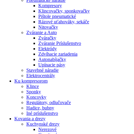
Pneumatické náradie
Kompresory
Klincovačky, sponkovačky
Pištole pneumatické
Rázové uťahováky, sekáče
Nitovačky
Zváranie a Auto
Zváračky
Zváranie Príslušenstvo
Elektródy
Zdvíhacie zariadenia
Autonabíjačky
Upínacie pásy
Stavebné náradie
Elektrocentrály
Ku
kompresorom
Klince
Sponky
Koncovky
Regulátory, odlučovače
Hadice, bubny
Iné príslušenstvo
Kovania
a drezy
Kuchynské drezy
Nerezové