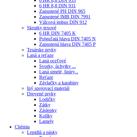
6 HR 8,8 DIN 933
6 HR 8,8 DIN 931
Zapustené PH DIN 965
Zapustené IMB DIN 7991
Válcová imbus DIN 912
Skrutky texové
6 HR DIN 7405 K
Polguľatá hlava DIN 7405 N
Zapustená hlava DIN 7405 P
Tesárske prvky
Laná a reťaze
Laná oceľové
Svorky, úchytky ...
Laná umelé, šnúry...
Reťaze
Závlačky a karabiny
Iný spojovací materiál
Drevené prvky
Lodičky
Zátky
Záslepky
Kolíky
Lamely
Chémia
Lepidlá a pásky