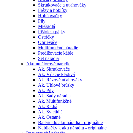
Skrutkovače a uťahováky
Frézy a hoblíky
Hobľovačky
Píly
Miešadlá
Pištole a pájky
Ostričky
Ohrievače
Multifunkčné náradie
Predlžovacie káble
Set náradia
Akumulátorové náradie
Ak. Skrutkovače
Ak. Vŕtacie kladivá
Ak. Rázové uťahováky
Ak. Uhlové brúsky
Ak. Píly
Ak. Sady náradia
Ak. Multifunkčné
Ak. Rádiá
Ak. Svietidlá
Ak. Ostatné
Batérie do aku náradia - originálne
Nabíjačky k aku náradiu - originálne