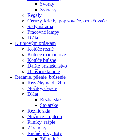
Svorky
Zveráky
Regály
Ceruzy, kriedy, popisovače, označovače
Sady náradia
Pracovné lampy
Dláta
K
uhlovým brúskam
Kotúče rezné
Kotúče diamantové
Kotúče brúsne
Ďalšie príslušenstvo
Unášacie taniere
Rezanie,
pílenie, brúsenie
Rezačky na dlažbu
Nožíky, čepele
Dláta
Rezbárske
Stolárske
Reznie skla
Nožnice na plech
Pilníky, rašple
Závitníky
Ručné pílky, listy
Záhradné