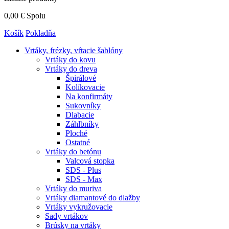
0,00 €
Spolu
Košík
Pokladňa
Vrtáky,
frézky, vŕtacie šablóny
Vrtáky do kovu
Vrtáky do dreva
Špirálové
Kolíkovacie
Na konfirmáty
Sukovníky
Dlabacie
Záhlbníky
Ploché
Ostatné
Vrtáky do betónu
Valcová stopka
SDS - Plus
SDS - Max
Vrtáky do muriva
Vrtáky diamantové do dlažby
Vrtáky vykružovacie
Sady vrtákov
Brúsky na vrtáky