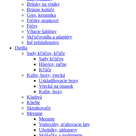
Brúsky na vrtáky
Brúsne kotúče
Gres, keramika
Frézky stopkové
Frézy
Vŕtacie šablóny
Skľučovadla a adaptéry
Iné príslušenstvo
Dielňa
Sady kľúčov, kľúče
Sady kľúčov
Hlavice, račne
Kľúče
Kufre, boxy, vrecká
Uskladňovacie boxy
Vrecká na opasok
Kufre, boxy
Kladivá
Kliešte
Skrutkovače
Meranie
Meranie
Vodováhy, sťahovacie laty
Uholníky, uhlomery
Skúšačky a multimetre