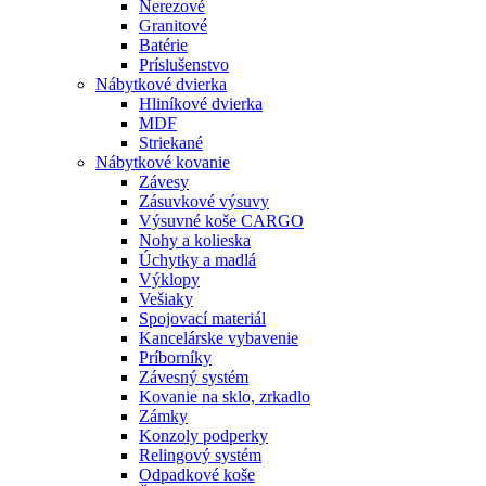
Nerezové
Granitové
Batérie
Príslušenstvo
Nábytkové dvierka
Hliníkové dvierka
MDF
Striekané
Nábytkové kovanie
Závesy
Zásuvkové výsuvy
Výsuvné koše CARGO
Nohy a kolieska
Úchytky a madlá
Výklopy
Vešiaky
Spojovací materiál
Kancelárske vybavenie
Príborníky
Závesný systém
Kovanie na sklo, zrkadlo
Zámky
Konzoly podperky
Relingový systém
Odpadkové koše