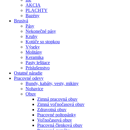
AKCIA
PLACHTY
Bazény
Brusivá
Pásy
Nekonečné pásy
Kruhy
Kotúče so stopkou
Výseky
Molitány
Keramika
Pasty leštiace
Príslušenstvo
Ostatné
náradie
Pracovné
odevy
Bundy, kabáty, vesty, mikiny
Nohavice
Obuv
Zimná pracovná obuv
Zimná voľnočasová obuv
Zdravotná obuv
Pracovné poltopánky
Voľnočasová obuv
Pracovná členková obuv