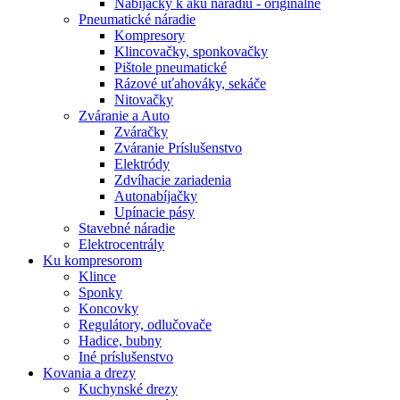
Nabíjačky k aku náradiu - originálne
Pneumatické náradie
Kompresory
Klincovačky, sponkovačky
Pištole pneumatické
Rázové uťahováky, sekáče
Nitovačky
Zváranie a Auto
Zváračky
Zváranie Príslušenstvo
Elektródy
Zdvíhacie zariadenia
Autonabíjačky
Upínacie pásy
Stavebné náradie
Elektrocentrály
Ku
kompresorom
Klince
Sponky
Koncovky
Regulátory, odlučovače
Hadice, bubny
Iné príslušenstvo
Kovania
a drezy
Kuchynské drezy