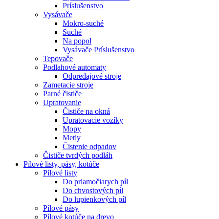
Príslušenstvo
Vysávače
Mokro-suché
Suché
Na popol
Vysávače Príslušenstvo
Tepovače
Podlahové automaty
Odpredajové stroje
Zametacie stroje
Parné čističe
Upratovanie
Čističe na okná
Upratovacie vozíky
Mopy
Metly
Čistenie odpadov
Čističe tvrdých podláh
Pílové
listy, pásy, kotúče
Pílové listy
Do priamočiarych píl
Do chvostových píl
Do lupienkových píl
Pílové pásy
Pílové kotúče na drevo