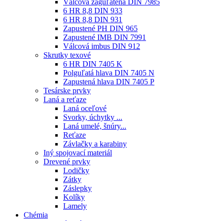
Válcová zaguľatená DIN 7985
6 HR 8,8 DIN 933
6 HR 8,8 DIN 931
Zapustené PH DIN 965
Zapustené IMB DIN 7991
Válcová imbus DIN 912
Skrutky texové
6 HR DIN 7405 K
Polguľatá hlava DIN 7405 N
Zapustená hlava DIN 7405 P
Tesárske prvky
Laná a reťaze
Laná oceľové
Svorky, úchytky ...
Laná umelé, šnúry...
Reťaze
Závlačky a karabiny
Iný spojovací materiál
Drevené prvky
Lodičky
Zátky
Záslepky
Kolíky
Lamely
Chémia