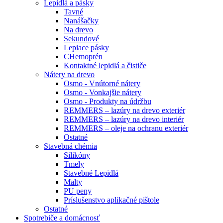
Lepidlá a pásky
Tavné
Nanášačky
Na drevo
Sekundové
Lepiace pásky
CHemoprén
Kontaktné lepidlá a čističe
Nátery na drevo
Osmo - Vnútorné nátery
Osmo - Vonkajšie nátery
Osmo - Produkty na údržbu
REMMERS – lazúry na drevo exteriér
REMMERS – lazúry na drevo interiér
REMMERS – oleje na ochranu exteriér
Ostatné
Stavebná chémia
Silikóny
Tmely
Stavebné Lepidlá
Malty
PU peny
Príslušenstvo aplikačné pištole
Ostatné
Spotrebiče
a domácnosť