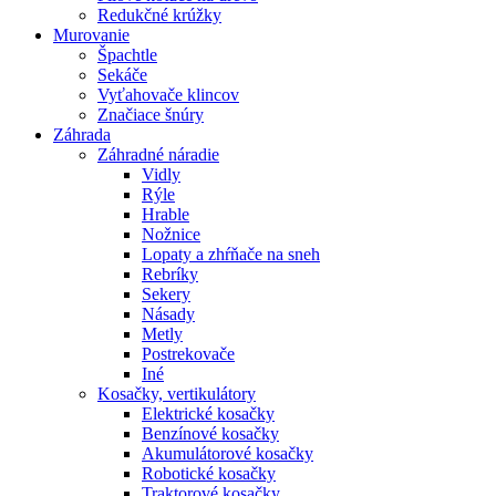
Redukčné krúžky
Murovanie
Špachtle
Sekáče
Vyťahovače klincov
Značiace šnúry
Záhrada
Záhradné náradie
Vidly
Rýle
Hrable
Nožnice
Lopaty a zhŕňače na sneh
Rebríky
Sekery
Násady
Metly
Postrekovače
Iné
Kosačky, vertikulátory
Elektrické kosačky
Benzínové kosačky
Akumulátorové kosačky
Robotické kosačky
Traktorové kosačky