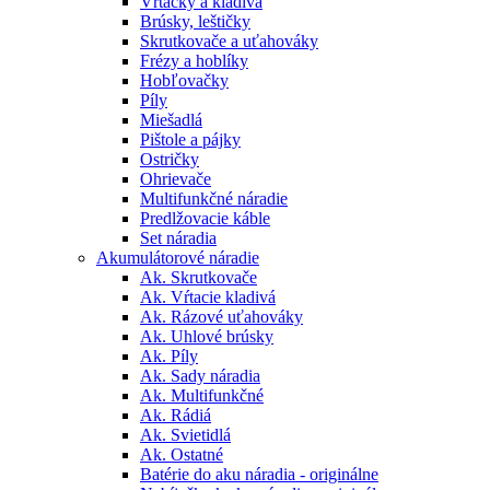
Vŕtačky a kladivá
Brúsky, leštičky
Skrutkovače a uťahováky
Frézy a hoblíky
Hobľovačky
Píly
Miešadlá
Pištole a pájky
Ostričky
Ohrievače
Multifunkčné náradie
Predlžovacie káble
Set náradia
Akumulátorové náradie
Ak. Skrutkovače
Ak. Vŕtacie kladivá
Ak. Rázové uťahováky
Ak. Uhlové brúsky
Ak. Píly
Ak. Sady náradia
Ak. Multifunkčné
Ak. Rádiá
Ak. Svietidlá
Ak. Ostatné
Batérie do aku náradia - originálne