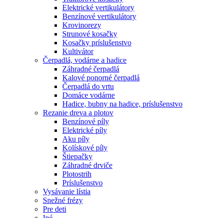
Elektrické vertikulátory
Benzínové vertikulátory
Krovinorezy
Strunové kosačky
Kosačky príslušenstvo
Kultivátor
Čerpadlá, vodárne a hadice
Záhradné čerpadlá
Kalové ponorné čerpadlá
Čerpadlá do vrtu
Domáce vodárne
Hadice, bubny na hadice, príslušenstvo
Rezanie dreva a plotov
Benzínové píly
Elektrické píly
Aku píly
Kolískové píly
Štiepačky
Záhradné drviče
Plotostrih
Príslušenstvo
Vysávanie lístia
Snežné frézy
Pre deti
Iné