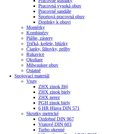
Pracovné gumáky
Pracovná vysoká obuv
Pracovné sandále
Športová pracovná obuv
Doplnky k obuvi
Montérky
Kombinézy
Plášte, zástery
Tričká, košele, blúzky
Čiapky, šiltovky, prilby
Rukavice
Okuliare
Milwaukee obuv
Ostatné
Spojovací
materiál
Vruty
ZHX zinok žltý
ZHX zinok biely
ZHX nerez
PGH zinok biely
6 HR Hlava DIN 571
Skrutky metrické
Ozdobné DIN 967
Vratové DIN 603
Turbo okenné