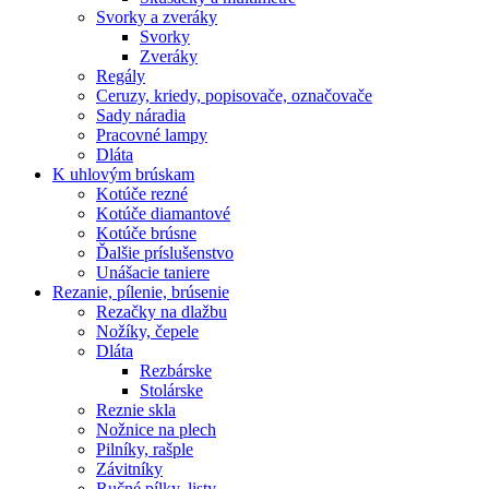
Svorky a zveráky
Svorky
Zveráky
Regály
Ceruzy, kriedy, popisovače, označovače
Sady náradia
Pracovné lampy
Dláta
K
uhlovým brúskam
Kotúče rezné
Kotúče diamantové
Kotúče brúsne
Ďalšie príslušenstvo
Unášacie taniere
Rezanie,
pílenie, brúsenie
Rezačky na dlažbu
Nožíky, čepele
Dláta
Rezbárske
Stolárske
Reznie skla
Nožnice na plech
Pilníky, rašple
Závitníky
Ručné pílky, listy