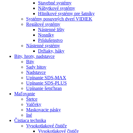
Stavebné systémy
Nábytkové systémy
Hliníkové systémy pre šatníky
Systémy posuvných dverí VIDIEK
Regálové systémy
Nástenné lišty
Nosníky
Príslušenstvo
Nástenné systémy
Držiaky, háky
Bity,
hroty, nadstavce
Bity
Sady bitov
Nadstavce
Upínanie SDS-MAX
Upínanie SDS-PLUS
Upínanie šetsťhran
Maľovanie
Štetce
Valčeky
Maskovacie pásky
Iné
Čistiaca
technika
Vysokotlakové čističe
Vysokotlakové čističe