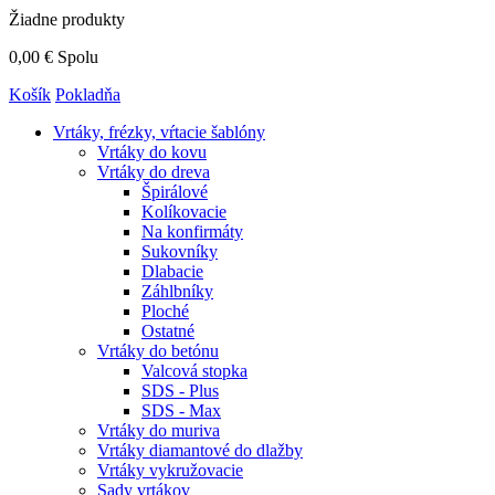
Žiadne produkty
0,00 €
Spolu
Košík
Pokladňa
Vrtáky,
frézky, vŕtacie šablóny
Vrtáky do kovu
Vrtáky do dreva
Špirálové
Kolíkovacie
Na konfirmáty
Sukovníky
Dlabacie
Záhlbníky
Ploché
Ostatné
Vrtáky do betónu
Valcová stopka
SDS - Plus
SDS - Max
Vrtáky do muriva
Vrtáky diamantové do dlažby
Vrtáky vykružovacie
Sady vrtákov