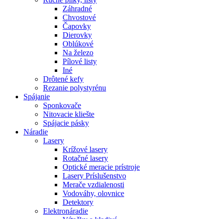
Záhradné
Chvostové
Čapovky
Dierovky
Oblúkové
Na železo
Pílové listy
Iné
Drôtené kefy
Rezanie polystyrénu
Spájanie
Sponkovače
Nitovacie kliešte
Spájacie pásky
Náradie
Lasery
Krížové lasery
Rotačné lasery
Optické meracie prístroje
Lasery Príslušenstvo
Merače vzdialenosti
Vodováhy, olovnice
Detektory
Elektronáradie