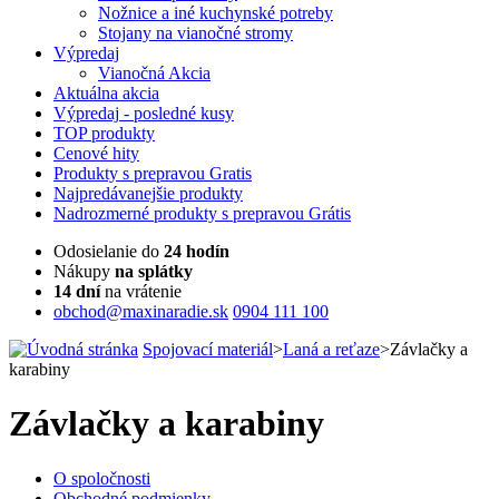
Nožnice a iné kuchynské potreby
Stojany na vianočné stromy
Výpredaj
Vianočná Akcia
Aktuálna
akcia
Výpredaj
- posledné kusy
TOP
produkty
Cenové
hity
Produkty
s prepravou Gratis
Najpredávanejšie
produkty
Nadrozmerné
produkty s prepravou Grátis
Odosielanie do
24 hodín
Nákupy
na splátky
14 dní
na vrátenie
obchod@maxinaradie.sk
0904 111 100
Spojovací materiál
>
Laná a reťaze
>
Závlačky a
karabiny
Závlačky a karabiny
O spoločnosti
Obchodné podmienky