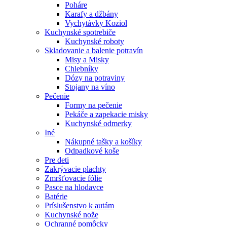
Poháre
Karafy a džbány
Vychytávky Koziol
Kuchynské spotrebiče
Kuchynské roboty
Skladovanie a balenie potravín
Misy a Misky
Chlebníky
Dózy na potraviny
Stojany na víno
Pečenie
Formy na pečenie
Pekáče a zapekacie misky
Kuchynské odmerky
Iné
Nákupné tašky a košíky
Odpadkové koše
Pre deti
Zakrývacie plachty
Zmršťovacie fólie
Pasce na hlodavce
Batérie
Príslušenstvo k autám
Kuchynské nože
Ochranné pomôcky