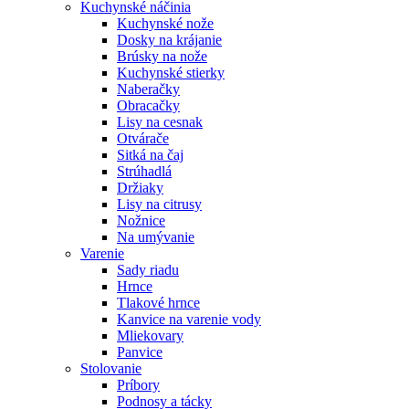
Kuchynské náčinia
Kuchynské nože
Dosky na krájanie
Brúsky na nože
Kuchynské stierky
Naberačky
Obracačky
Lisy na cesnak
Otvárače
Sitká na čaj
Strúhadlá
Držiaky
Lisy na citrusy
Nožnice
Na umývanie
Varenie
Sady riadu
Hrnce
Tlakové hrnce
Kanvice na varenie vody
Mliekovary
Panvice
Stolovanie
Príbory
Podnosy a tácky