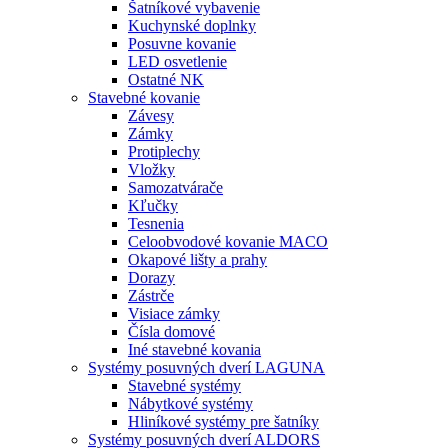
Šatníkové vybavenie
Kuchynské doplnky
Posuvne kovanie
LED osvetlenie
Ostatné NK
Stavebné kovanie
Závesy
Zámky
Protiplechy
Vložky
Samozatvárače
Kľučky
Tesnenia
Celoobvodové kovanie MACO
Okapové lišty a prahy
Dorazy
Zástrče
Visiace zámky
Čísla domové
Iné stavebné kovania
Systémy posuvných dverí LAGUNA
Stavebné systémy
Nábytkové systémy
Hliníkové systémy pre šatníky
Systémy posuvných dverí ALDORS