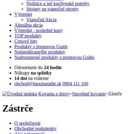
Nožnice a iné kuchynské potreby
Stojany na vianočné stromy
Výpredaj
Vianočná Akcia
Aktuálna
akcia
Výpredaj
- posledné kusy
TOP
produkty
Cenové
hity
Produkty
s prepravou Gratis
Najpredávanejšie
produkty
Nadrozmerné
produkty s prepravou Grátis
Odosielanie do
24 hodín
Nákupy
na splátky
14 dní
na vrátenie
obchod@maxinaradie.sk
0904 111 100
Kovania a drezy
>
Stavebné kovanie
>
Zástrče
Zástrče
O spoločnosti
Obchodné podmienky
Ako nakupovať