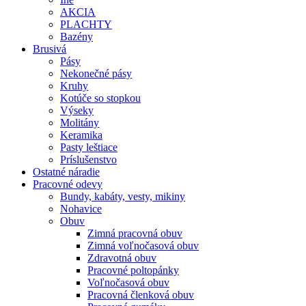
AKCIA
PLACHTY
Bazény
Brusivá
Pásy
Nekonečné pásy
Kruhy
Kotúče so stopkou
Výseky
Molitány
Keramika
Pasty leštiace
Príslušenstvo
Ostatné
náradie
Pracovné
odevy
Bundy, kabáty, vesty, mikiny
Nohavice
Obuv
Zimná pracovná obuv
Zimná voľnočasová obuv
Zdravotná obuv
Pracovné poltopánky
Voľnočasová obuv
Pracovná členková obuv