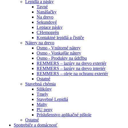
Lepidlá a pásky
Tavné
Nanášačky
Na drevo
Sekundové
Lepiace pásky
CHemoprén
Kontaktné lepidlá a čističe
Nátery na drevo
Osmo - Vnútorné nátery
Osmo - Vonkajšie nátery
Osmo - Produkty na údržbu
REMMERS – lazúry na drevo exteriér
REMMERS – lazúry na drevo interiér
REMMERS – oleje na ochranu exteriér
Ostatné
Stavebná chémia
Silikóny
Tmely
Stavebné Lepidlá
Malty
PU peny
Príslušenstvo aplikačné pištole
Ostatné
Spotrebiče
a domácnosť