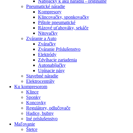
Nabíjačky k aku náradiu - originálne
Pneumatické náradie
Kompresory
Klincovačky, sponkovačky
Pištole pneumatické
Rázové uťahováky, sekáče
Nitovačky
Zváranie a Auto
Zváračky
Zváranie Príslušenstvo
Elektródy
Zdvíhacie zariadenia
Autonabíjačky
Upínacie pásy
Stavebné náradie
Elektrocentrály
Ku
kompresorom
Klince
Sponky
Koncovky
Regulátory, odlučovače
Hadice, bubny
Iné príslušenstvo
Maľovanie
Štetce