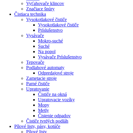
Vyťahovače klincov
Značiace šnúry
Čistiaca
technika
Vysokotlakové čističe
Vysokotlakové čističe
Príslušenstvo
Vysávače
Mokro-suché
Suché
Na popol
Vysávače Príslušenstvo
Tepovače
Podlahové automaty
Odpredajové stroje
Zametacie stroje
Parné čističe
Upratovanie
Čističe na okná
Upratovacie vozíky
Mopy
Metly
Čistenie odpadov
Čističe tvrdých podláh
Pílové
listy, pásy, kotúče
Pílové listy