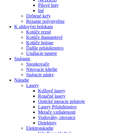
Pílové listy
Iné
Drôtené kefy
Rezanie polystyrénu
K
uhlovým brúskam
Kotúče rezné
Kotúče diamantové
Kotúče brúsne
Ďalšie príslušenstvo
Unášacie taniere
Spájanie
Sponkovače
Nitovacie kliešte
Spájacie pásky
Náradie
Lasery
Krížové lasery
Rotačné lasery
Optické meracie prístroje
Lasery Príslušenstvo
Merače vzdialenosti
Vodováhy, olovnice
Detektory
Elektronáradie