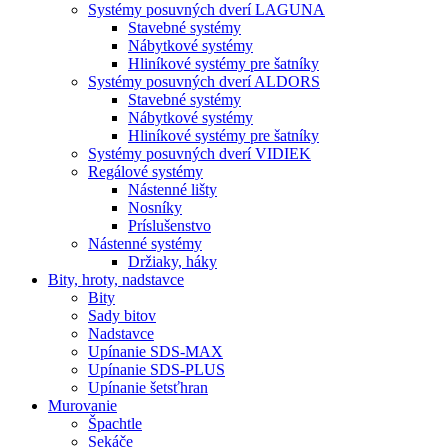
Systémy posuvných dverí LAGUNA
Stavebné systémy
Nábytkové systémy
Hliníkové systémy pre šatníky
Systémy posuvných dverí ALDORS
Stavebné systémy
Nábytkové systémy
Hliníkové systémy pre šatníky
Systémy posuvných dverí VIDIEK
Regálové systémy
Nástenné lišty
Nosníky
Príslušenstvo
Nástenné systémy
Držiaky, háky
Bity,
hroty, nadstavce
Bity
Sady bitov
Nadstavce
Upínanie SDS-MAX
Upínanie SDS-PLUS
Upínanie šetsťhran
Murovanie
Špachtle
Sekáče