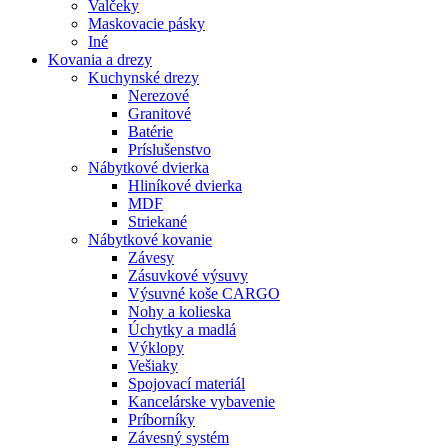
Valčeky
Maskovacie pásky
Iné
Kovania
a drezy
Kuchynské drezy
Nerezové
Granitové
Batérie
Príslušenstvo
Nábytkové dvierka
Hliníkové dvierka
MDF
Striekané
Nábytkové kovanie
Závesy
Zásuvkové výsuvy
Výsuvné koše CARGO
Nohy a kolieska
Úchytky a madlá
Výklopy
Vešiaky
Spojovací materiál
Kancelárske vybavenie
Príborníky
Závesný systém