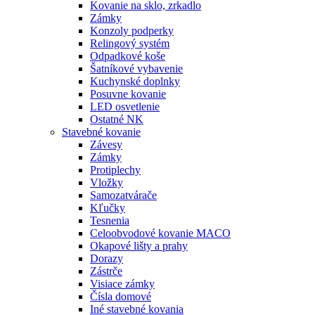
Kovanie na sklo, zrkadlo
Zámky
Konzoly podperky
Relingový systém
Odpadkové koše
Šatníkové vybavenie
Kuchynské doplnky
Posuvne kovanie
LED osvetlenie
Ostatné NK
Stavebné kovanie
Závesy
Zámky
Protiplechy
Vložky
Samozatvárače
Kľučky
Tesnenia
Celoobvodové kovanie MACO
Okapové lišty a prahy
Dorazy
Zástrče
Visiace zámky
Čísla domové
Iné stavebné kovania