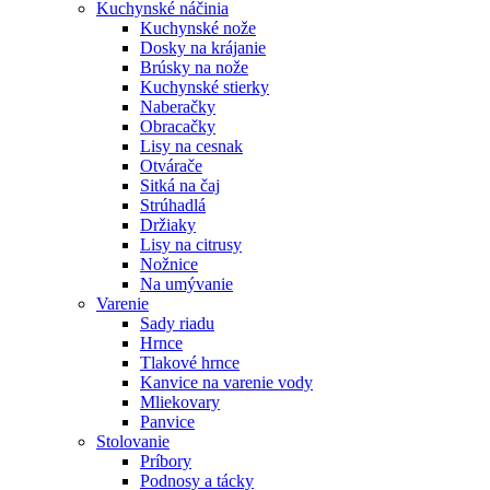
Kuchynské náčinia
Kuchynské nože
Dosky na krájanie
Brúsky na nože
Kuchynské stierky
Naberačky
Obracačky
Lisy na cesnak
Otvárače
Sitká na čaj
Strúhadlá
Držiaky
Lisy na citrusy
Nožnice
Na umývanie
Varenie
Sady riadu
Hrnce
Tlakové hrnce
Kanvice na varenie vody
Mliekovary
Panvice
Stolovanie
Príbory
Podnosy a tácky