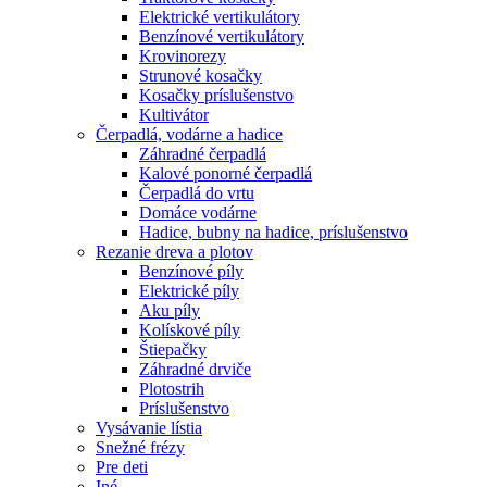
Elektrické vertikulátory
Benzínové vertikulátory
Krovinorezy
Strunové kosačky
Kosačky príslušenstvo
Kultivátor
Čerpadlá, vodárne a hadice
Záhradné čerpadlá
Kalové ponorné čerpadlá
Čerpadlá do vrtu
Domáce vodárne
Hadice, bubny na hadice, príslušenstvo
Rezanie dreva a plotov
Benzínové píly
Elektrické píly
Aku píly
Kolískové píly
Štiepačky
Záhradné drviče
Plotostrih
Príslušenstvo
Vysávanie lístia
Snežné frézy
Pre deti
Iné