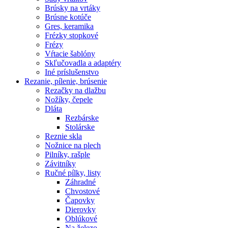
Brúsky na vrtáky
Brúsne kotúče
Gres, keramika
Frézky stopkové
Frézy
Vŕtacie šablóny
Skľučovadla a adaptéry
Iné príslušenstvo
Rezanie,
pílenie, brúsenie
Rezačky na dlažbu
Nožíky, čepele
Dláta
Rezbárske
Stolárske
Reznie skla
Nožnice na plech
Pilníky, rašple
Závitníky
Ručné pílky, listy
Záhradné
Chvostové
Čapovky
Dierovky
Oblúkové
Na železo