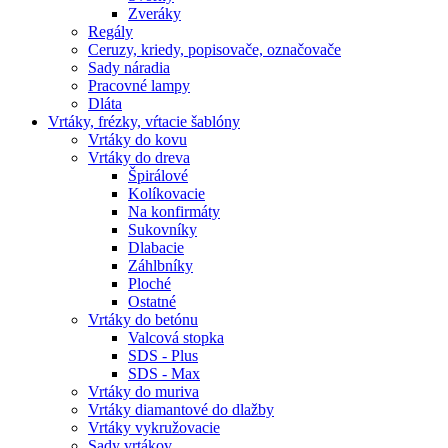
Zveráky
Regály
Ceruzy, kriedy, popisovače, označovače
Sady náradia
Pracovné lampy
Dláta
Vrtáky,
frézky, vŕtacie šablóny
Vrtáky do kovu
Vrtáky do dreva
Špirálové
Kolíkovacie
Na konfirmáty
Sukovníky
Dlabacie
Záhlbníky
Ploché
Ostatné
Vrtáky do betónu
Valcová stopka
SDS - Plus
SDS - Max
Vrtáky do muriva
Vrtáky diamantové do dlažby
Vrtáky vykružovacie
Sady vrtákov