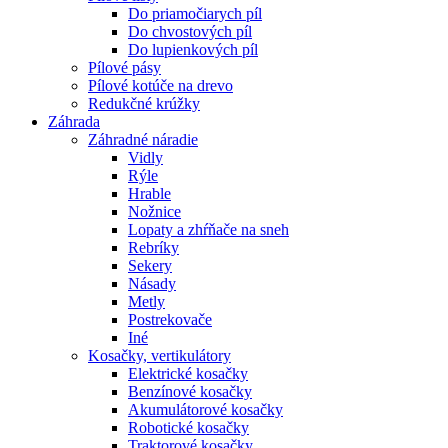
Do priamočiarych píl
Do chvostových píl
Do lupienkových píl
Pílové pásy
Pílové kotúče na drevo
Redukčné krúžky
Záhrada
Záhradné náradie
Vidly
Rýle
Hrable
Nožnice
Lopaty a zhŕňače na sneh
Rebríky
Sekery
Násady
Metly
Postrekovače
Iné
Kosačky, vertikulátory
Elektrické kosačky
Benzínové kosačky
Akumulátorové kosačky
Robotické kosačky
Traktorové kosačky