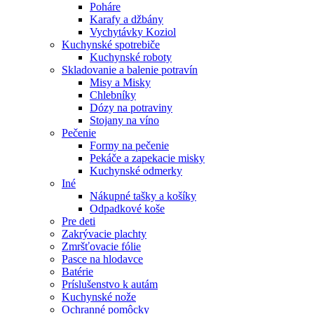
Poháre
Karafy a džbány
Vychytávky Koziol
Kuchynské spotrebiče
Kuchynské roboty
Skladovanie a balenie potravín
Misy a Misky
Chlebníky
Dózy na potraviny
Stojany na víno
Pečenie
Formy na pečenie
Pekáče a zapekacie misky
Kuchynské odmerky
Iné
Nákupné tašky a košíky
Odpadkové koše
Pre deti
Zakrývacie plachty
Zmršťovacie fólie
Pasce na hlodavce
Batérie
Príslušenstvo k autám
Kuchynské nože
Ochranné pomôcky