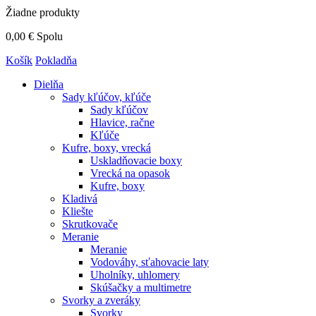
Žiadne produkty
0,00 €
Spolu
Košík
Pokladňa
Dielňa
Sady kľúčov, kľúče
Sady kľúčov
Hlavice, račne
Kľúče
Kufre, boxy, vrecká
Uskladňovacie boxy
Vrecká na opasok
Kufre, boxy
Kladivá
Kliešte
Skrutkovače
Meranie
Meranie
Vodováhy, sťahovacie laty
Uholníky, uhlomery
Skúšačky a multimetre
Svorky a zveráky
Svorky