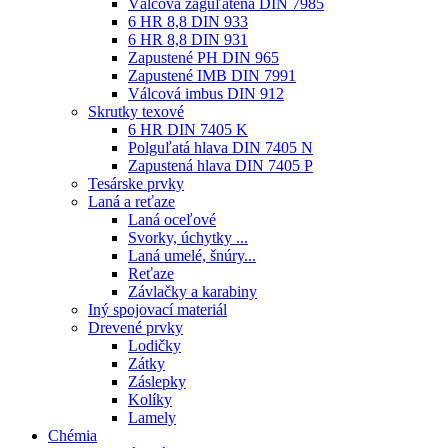
Válcová zaguľatená DIN 7985
6 HR 8,8 DIN 933
6 HR 8,8 DIN 931
Zapustené PH DIN 965
Zapustené IMB DIN 7991
Válcová imbus DIN 912
Skrutky texové
6 HR DIN 7405 K
Polguľatá hlava DIN 7405 N
Zapustená hlava DIN 7405 P
Tesárske prvky
Laná a reťaze
Laná oceľové
Svorky, úchytky ...
Laná umelé, šnúry...
Reťaze
Závlačky a karabiny
Iný spojovací materiál
Drevené prvky
Lodičky
Zátky
Záslepky
Kolíky
Lamely
Chémia