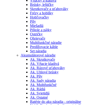
Vŕtačky a kladivá
Brúsky, leštičky
Skrutkovače a uťahováky
Frézy a hoblíky
Hobľovačky
Píly
Miešadlá
Pištole a pájky
Ostričky
Ohrievače
Multifunkčné náradie
Predlžovacie káble
Set náradia
Akumulátorové náradie
Ak. Skrutkovače
Ak. Vŕtacie kladivá
Ak. Rázové uťahováky
Ak. Uhlové brúsky
Ak. Píly
Ak. Sady náradia
Ak. Multifunkčné
Ak. Rádiá
Ak. Svietidlá
Ak. Ostatné
Batérie do aku náradia - originálne