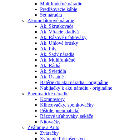
Multifunkčné náradie
Predlžovacie káble
Set náradia
Akumulátorové náradie
Ak. Skrutkovače
Ak. Vŕtacie kladivá
Ak. Rázové uťahováky
Ak. Uhlové brúsky
Ak. Píly
Ak. Sady náradia
Ak. Multifunkčné
Ak. Rádiá
Ak. Svietidlá
Ak. Ostatné
Batérie do aku náradia - originálne
Nabíjačky k aku náradiu - originálne
Pneumatické náradie
Kompresory
Klincovačky, sponkovačky
Pištole pneumatické
Rázové uťahováky, sekáče
Nitovačky
Zváranie a Auto
Zváračky
Zváranie Príslušenstvo