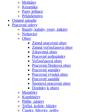
Molitány
Keramika
Pasty leštiace
Príslušenstvo
Ostatné
náradie
Pracovné
odevy
Bundy, kabáty, vesty, mikiny
Nohavice
Obuv
Zimná pracovná obuv
Zimná voľnočasová obuv
Zdravotná obuv
Pracovné poltopánky
Voľnočasová obuv
Pracovná členková obuv
Pracovné gumáky
Pracovná vysoká obuv
Pracovné sandále
Športová pracovná obuv
Doplnky k obuvi
Montérky
Kombinézy
Plášte, zástery
Tričká, košele, blúzky
Čiapky, šiltovky, prilby