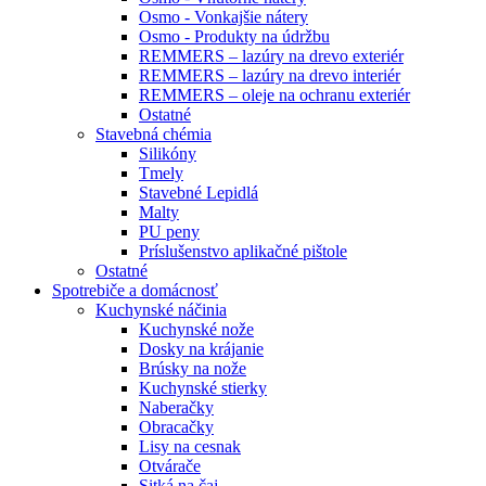
Osmo - Vonkajšie nátery
Osmo - Produkty na údržbu
REMMERS – lazúry na drevo exteriér
REMMERS – lazúry na drevo interiér
REMMERS – oleje na ochranu exteriér
Ostatné
Stavebná chémia
Silikóny
Tmely
Stavebné Lepidlá
Malty
PU peny
Príslušenstvo aplikačné pištole
Ostatné
Spotrebiče
a domácnosť
Kuchynské náčinia
Kuchynské nože
Dosky na krájanie
Brúsky na nože
Kuchynské stierky
Naberačky
Obracačky
Lisy na cesnak
Otvárače
Sitká na čaj