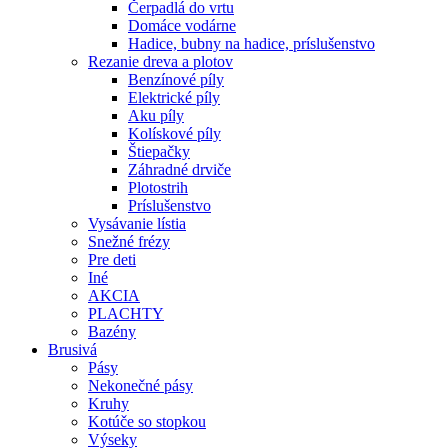
Čerpadlá do vrtu
Domáce vodárne
Hadice, bubny na hadice, príslušenstvo
Rezanie dreva a plotov
Benzínové píly
Elektrické píly
Aku píly
Kolískové píly
Štiepačky
Záhradné drviče
Plotostrih
Príslušenstvo
Vysávanie lístia
Snežné frézy
Pre deti
Iné
AKCIA
PLACHTY
Bazény
Brusivá
Pásy
Nekonečné pásy
Kruhy
Kotúče so stopkou
Výseky