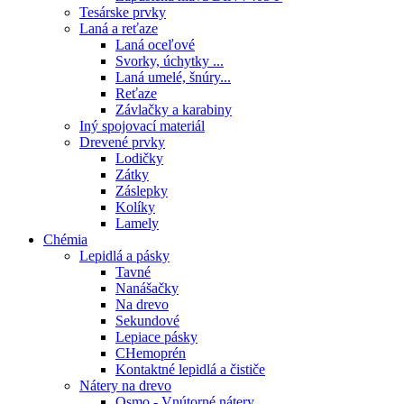
Tesárske prvky
Laná a reťaze
Laná oceľové
Svorky, úchytky ...
Laná umelé, šnúry...
Reťaze
Závlačky a karabiny
Iný spojovací materiál
Drevené prvky
Lodičky
Zátky
Záslepky
Kolíky
Lamely
Chémia
Lepidlá a pásky
Tavné
Nanášačky
Na drevo
Sekundové
Lepiace pásky
CHemoprén
Kontaktné lepidlá a čističe
Nátery na drevo
Osmo - Vnútorné nátery