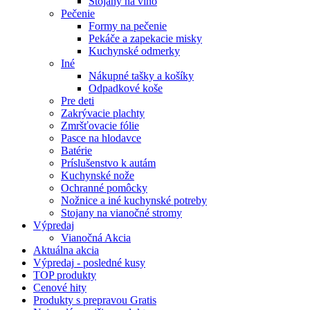
Stojany na víno
Pečenie
Formy na pečenie
Pekáče a zapekacie misky
Kuchynské odmerky
Iné
Nákupné tašky a košíky
Odpadkové koše
Pre deti
Zakrývacie plachty
Zmršťovacie fólie
Pasce na hlodavce
Batérie
Príslušenstvo k autám
Kuchynské nože
Ochranné pomôcky
Nožnice a iné kuchynské potreby
Stojany na vianočné stromy
Výpredaj
Vianočná Akcia
Aktuálna
akcia
Výpredaj
- posledné kusy
TOP
produkty
Cenové
hity
Produkty
s prepravou Gratis