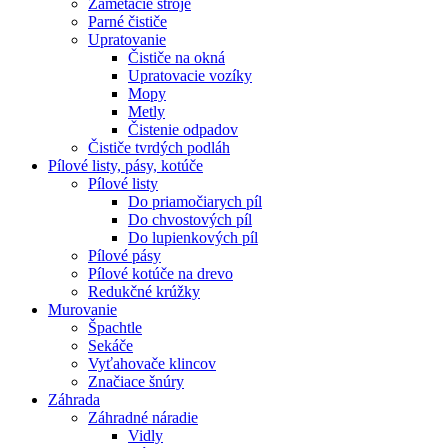
Zametacie stroje
Parné čističe
Upratovanie
Čističe na okná
Upratovacie vozíky
Mopy
Metly
Čistenie odpadov
Čističe tvrdých podláh
Pílové
listy, pásy, kotúče
Pílové listy
Do priamočiarych píl
Do chvostových píl
Do lupienkových píl
Pílové pásy
Pílové kotúče na drevo
Redukčné krúžky
Murovanie
Špachtle
Sekáče
Vyťahovače klincov
Značiace šnúry
Záhrada
Záhradné náradie
Vidly