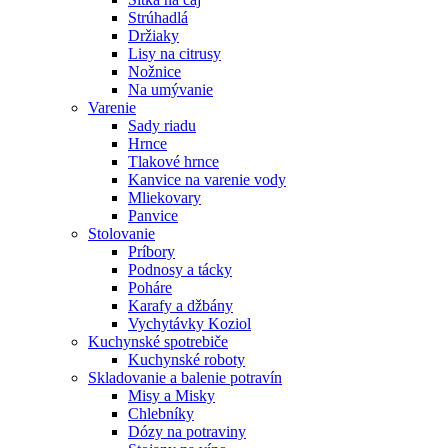
Strúhadlá
Držiaky
Lisy na citrusy
Nožnice
Na umývanie
Varenie
Sady riadu
Hrnce
Tlakové hrnce
Kanvice na varenie vody
Mliekovary
Panvice
Stolovanie
Príbory
Podnosy a tácky
Poháre
Karafy a džbány
Vychytávky Koziol
Kuchynské spotrebiče
Kuchynské roboty
Skladovanie a balenie potravín
Misy a Misky
Chlebníky
Dózy na potraviny