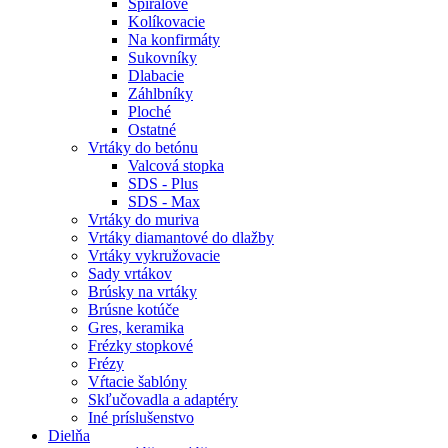
Špirálové
Kolíkovacie
Na konfirmáty
Sukovníky
Dlabacie
Záhlbníky
Ploché
Ostatné
Vrtáky do betónu
Valcová stopka
SDS - Plus
SDS - Max
Vrtáky do muriva
Vrtáky diamantové do dlažby
Vrtáky vykružovacie
Sady vrtákov
Brúsky na vrtáky
Brúsne kotúče
Gres, keramika
Frézky stopkové
Frézy
Vŕtacie šablóny
Skľučovadla a adaptéry
Iné príslušenstvo
Dielňa