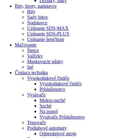
Držiaky, háky
Bity,
hroty, nadstavce
Bity
Sady bitov
Nadstavce
Upínanie SDS-MAX
Upínanie SDS-PLUS
Upínanie šetsťhran
Maľovanie
Štetce
Valčeky
Maskovacie pásky
Iné
Čistiaca
technika
Vysokotlakové čističe
Vysokotlakové čističe
Príslušenstvo
Vysávače
Mokro-suché
Suché
Na popol
Vysávače Príslušenstvo
Tepovače
Podlahové automaty
Odpredajové stroje