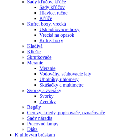
Sady kľúčov, kľúče
Sady kľúčov
Hlavice, račne
Kľúče
Kufre, boxy, vrecká
Uskladňovacie boxy
Vrecká na opasok
Kufre, boxy
Kladivá
Kliešte
Skrutkovače
Meranie
Meranie
Vodováhy, sťahovacie laty
Uholníky, uhlomery
Skúšačky a multimetre
Svorky a zveráky
Svorky
Zveráky
Regály
Ceruzy, kriedy, popisovače, označovače
Sady náradia
Pracovné lampy
Dláta
K
uhlovým brúskam