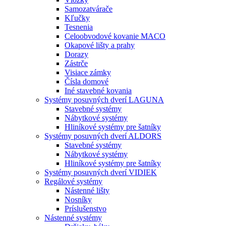
Samozatvárače
Kľučky
Tesnenia
Celoobvodové kovanie MACO
Okapové lišty a prahy
Dorazy
Zástrče
Visiace zámky
Čísla domové
Iné stavebné kovania
Systémy posuvných dverí LAGUNA
Stavebné systémy
Nábytkové systémy
Hliníkové systémy pre šatníky
Systémy posuvných dverí ALDORS
Stavebné systémy
Nábytkové systémy
Hliníkové systémy pre šatníky
Systémy posuvných dverí VIDIEK
Regálové systémy
Nástenné lišty
Nosníky
Príslušenstvo
Nástenné systémy