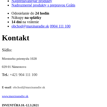
Najpredávanejšie
produkty
Nadrozmerné
produkty s prepravou Grátis
Odosielanie do
24 hodín
Nákupy
na splátky
14 dní
na vrátenie
obchod@maxinaradie.sk
0904 111 100
Kontakt
Sídlo:
Miestneho priemyslu 1028
029 01
Námestovo
Tel.
: +421 904 111 100
E-mail
: obchod@maxinaradie.sk
www.maxinaradie.sk
INVENTÚRA 10.-12.3.2021