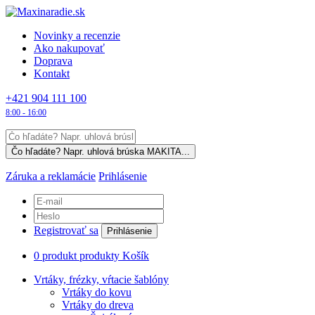
Novinky a recenzie
Ako nakupovať
Doprava
Kontakt
+421 904 111 100
8:00 - 16:00
Záruka a reklamácie
Prihlásenie
Registrovať sa
Prihlásenie
0
produkt
produkty
Košík
Vrtáky,
frézky, vŕtacie šablóny
Vrtáky do kovu
Vrtáky do dreva