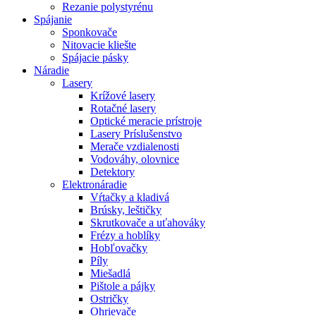
Rezanie polystyrénu
Spájanie
Sponkovače
Nitovacie kliešte
Spájacie pásky
Náradie
Lasery
Krížové lasery
Rotačné lasery
Optické meracie prístroje
Lasery Príslušenstvo
Merače vzdialenosti
Vodováhy, olovnice
Detektory
Elektronáradie
Vŕtačky a kladivá
Brúsky, leštičky
Skrutkovače a uťahováky
Frézy a hoblíky
Hobľovačky
Píly
Miešadlá
Pištole a pájky
Ostričky
Ohrievače