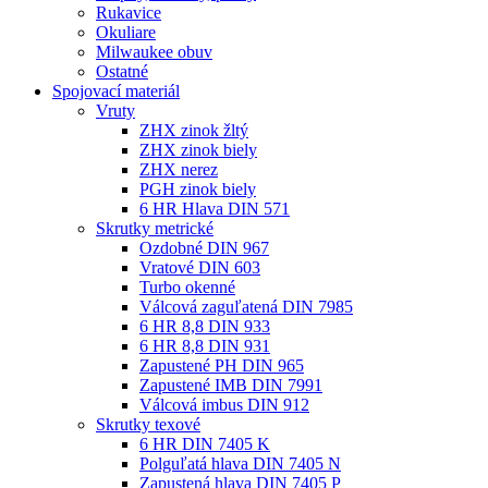
Rukavice
Okuliare
Milwaukee obuv
Ostatné
Spojovací
materiál
Vruty
ZHX zinok žltý
ZHX zinok biely
ZHX nerez
PGH zinok biely
6 HR Hlava DIN 571
Skrutky metrické
Ozdobné DIN 967
Vratové DIN 603
Turbo okenné
Válcová zaguľatená DIN 7985
6 HR 8,8 DIN 933
6 HR 8,8 DIN 931
Zapustené PH DIN 965
Zapustené IMB DIN 7991
Válcová imbus DIN 912
Skrutky texové
6 HR DIN 7405 K
Polguľatá hlava DIN 7405 N
Zapustená hlava DIN 7405 P