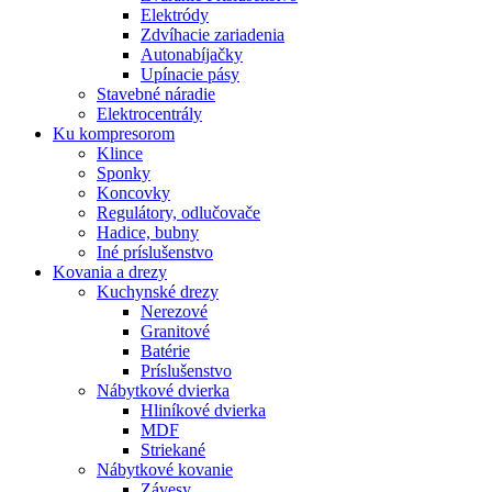
Elektródy
Zdvíhacie zariadenia
Autonabíjačky
Upínacie pásy
Stavebné náradie
Elektrocentrály
Ku
kompresorom
Klince
Sponky
Koncovky
Regulátory, odlučovače
Hadice, bubny
Iné príslušenstvo
Kovania
a drezy
Kuchynské drezy
Nerezové
Granitové
Batérie
Príslušenstvo
Nábytkové dvierka
Hliníkové dvierka
MDF
Striekané
Nábytkové kovanie
Závesy