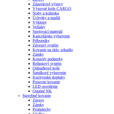
Zásuvkové výsuvy
Výsuvné koše CARGO
Nohy a kolieska
Úchytky a madlá
Výklopy
Vešiaky
Spojovací materiál
Kancelárske vybavenie
Príborníky
Závesný systém
Kovanie na sklo, zrkadlo
Zámky
Konzoly podperky
Relingový systém
Odpadkové koše
Šatníkové vybavenie
Kuchynské doplnky
Posuvne kovanie
LED osvetlenie
Ostatné NK
Stavebné kovanie
Závesy
Zámky
Protiplechy
Vložky