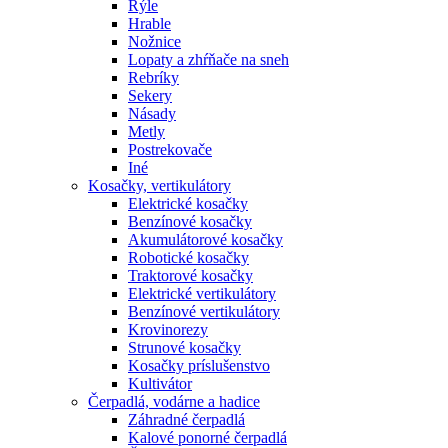
Rýle
Hrable
Nožnice
Lopaty a zhŕňače na sneh
Rebríky
Sekery
Násady
Metly
Postrekovače
Iné
Kosačky, vertikulátory
Elektrické kosačky
Benzínové kosačky
Akumulátorové kosačky
Robotické kosačky
Traktorové kosačky
Elektrické vertikulátory
Benzínové vertikulátory
Krovinorezy
Strunové kosačky
Kosačky príslušenstvo
Kultivátor
Čerpadlá, vodárne a hadice
Záhradné čerpadlá
Kalové ponorné čerpadlá