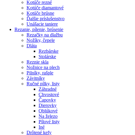
Kotúče rezné
Kotúče diamantové
Kotúče brúsne
Ďalšie príslušenstvo
Unášacie taniere
Rezanie,
pílenie, brúsenie
Rezačky na dlažbu
Nožíky, čepele
Dláta
Rezbárske
Stolárske
Reznie skla
Nožnice na plech
Pilníky, rašple
Závitníky
Ručné pílky, listy
Záhradné
Chvostové
Čapovky
Dierovky
Oblúkové
Na železo
Pílové listy
Iné
Drôtené kefy