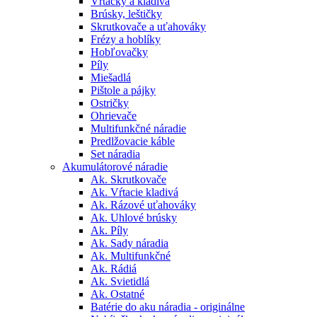
Vŕtačky a kladivá
Brúsky, leštičky
Skrutkovače a uťahováky
Frézy a hoblíky
Hobľovačky
Píly
Miešadlá
Pištole a pájky
Ostričky
Ohrievače
Multifunkčné náradie
Predlžovacie káble
Set náradia
Akumulátorové náradie
Ak. Skrutkovače
Ak. Vŕtacie kladivá
Ak. Rázové uťahováky
Ak. Uhlové brúsky
Ak. Píly
Ak. Sady náradia
Ak. Multifunkčné
Ak. Rádiá
Ak. Svietidlá
Ak. Ostatné
Batérie do aku náradia - originálne