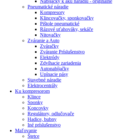
Nabíjačky k aku náradiu - originálne
Pneumatické náradie
Kompresory
Klincovačky, sponkovačky
Pištole pneumatické
Rázové uťahováky, sekáče
Nitovačky
Zváranie a Auto
Zváračky
Zváranie Príslušenstvo
Elektródy
Zdvíhacie zariadenia
Autonabíjačky
Upínacie pásy
Stavebné náradie
Elektrocentrály
Ku
kompresorom
Klince
Sponky
Koncovky
Regulátory, odlučovače
Hadice, bubny
Iné príslušenstvo
Maľovanie
Štetce