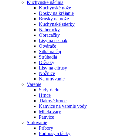
Kuchynské náčinia
Kuchynské nože
Dosky na krájanie
Brúsky na nože
Kuchynské stierky
Naberačky
Obracačky
Lisy na cesnak
Otvárače
Sitká na čaj
Strúhadlá
Držiaky
Lisy na citrusy
Nožnice
Na umývanie
Varenie
Sady riadu
Hrnce
Tlakové hrnce
Kanvice na varenie vody
Mliekovary
Panvice
Stolovanie
Príbory
Podnosy a tácky