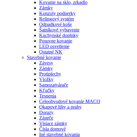
Kovanie na sklo, zrkadlo
Zámky
Konzoly podperky
Relingový systém
Odpadkové koše
Šatníkové vybavenie
Kuchynské doplnky
Posuvne kovanie
LED osvetlenie
Ostatné NK
Stavebné kovanie
Závesy
Zámky
Protiplechy
Vložky
Samozatvárače
Kľučky
Tesnenia
Celoobvodové kovanie MACO
Okapové lišty a prahy
Dorazy
Zástrče
Visiace zámky
Čísla domové
Iné stavebné kovania