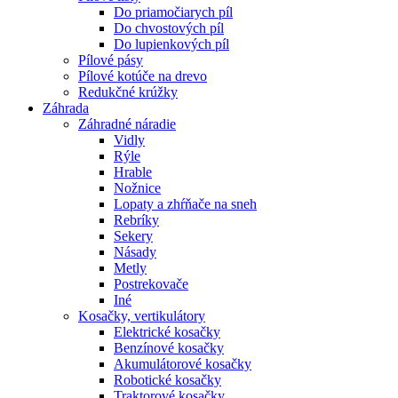
Do priamočiarych píl
Do chvostových píl
Do lupienkových píl
Pílové pásy
Pílové kotúče na drevo
Redukčné krúžky
Záhrada
Záhradné náradie
Vidly
Rýle
Hrable
Nožnice
Lopaty a zhŕňače na sneh
Rebríky
Sekery
Násady
Metly
Postrekovače
Iné
Kosačky, vertikulátory
Elektrické kosačky
Benzínové kosačky
Akumulátorové kosačky
Robotické kosačky
Traktorové kosačky