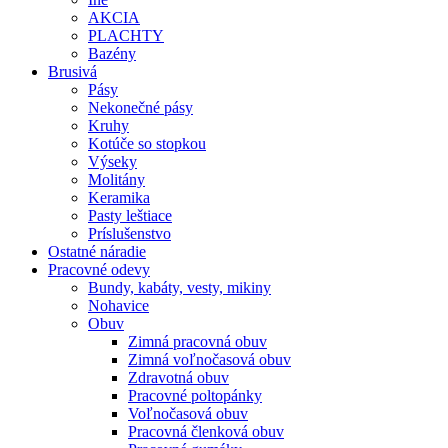
AKCIA
PLACHTY
Bazény
Brusivá
Pásy
Nekonečné pásy
Kruhy
Kotúče so stopkou
Výseky
Molitány
Keramika
Pasty leštiace
Príslušenstvo
Ostatné
náradie
Pracovné
odevy
Bundy, kabáty, vesty, mikiny
Nohavice
Obuv
Zimná pracovná obuv
Zimná voľnočasová obuv
Zdravotná obuv
Pracovné poltopánky
Voľnočasová obuv
Pracovná členková obuv