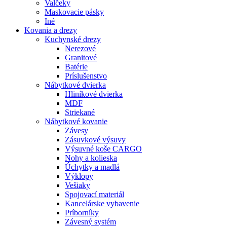
Valčeky
Maskovacie pásky
Iné
Kovania
a drezy
Kuchynské drezy
Nerezové
Granitové
Batérie
Príslušenstvo
Nábytkové dvierka
Hliníkové dvierka
MDF
Striekané
Nábytkové kovanie
Závesy
Zásuvkové výsuvy
Výsuvné koše CARGO
Nohy a kolieska
Úchytky a madlá
Výklopy
Vešiaky
Spojovací materiál
Kancelárske vybavenie
Príborníky
Závesný systém