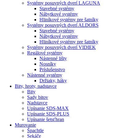
Systémy posuvných dverí LAGUNA
Stavebné systémy
Nábytkové systémy
Hliníkové systémy pre šatníky
Systémy posuvných dverí ALDORS
Stavebné systémy
Nábytkové systémy
Hliníkové systémy pre šatníky
Systémy posuvných dverí VIDIEK
Regálové systémy
Nástenné lišty
Nosníky
Príslušenstvo
Nástenné systémy
Držiaky, háky
Bity,
hroty, nadstavce
Bity
Sady bitov
Nadstavce
Upínanie SDS-MAX
Upínanie SDS-PLUS
Upínanie šetsťhran
Murovanie
Špachtle
Sekáče