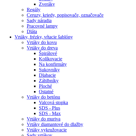
Zveráky
Regály
Ceruzy, kriedy, popisovače, označovače
Sady náradia
Pracovné lampy
Dláta
Vrtáky,
frézky, vŕtacie šablóny
Vrtáky do kovu
Vrtáky do dreva
Špirálové
Kolíkovacie
Na konfirmáty
Sukovníky
Dlabacie
Záhlbníky
Ploché
Ostatné
Vrtáky do betónu
Valcová stopka
SDS - Plus
SDS - Max
Vrtáky do muriva
Vrtáky diamantové do dlažby
Vrtáky vykružovacie
Sady vrtákov