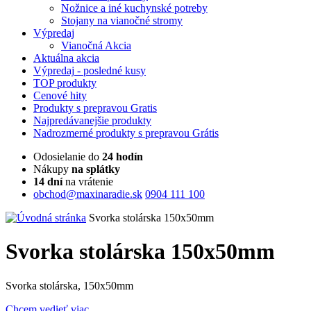
Nožnice a iné kuchynské potreby
Stojany na vianočné stromy
Výpredaj
Vianočná Akcia
Aktuálna
akcia
Výpredaj
- posledné kusy
TOP
produkty
Cenové
hity
Produkty
s prepravou Gratis
Najpredávanejšie
produkty
Nadrozmerné
produkty s prepravou Grátis
Odosielanie do
24 hodín
Nákupy
na splátky
14 dní
na vrátenie
obchod@maxinaradie.sk
0904 111 100
Svorka stolárska 150x50mm
Svorka stolárska 150x50mm
Svorka stolárska, 150x50mm
Chcem vedieť viac