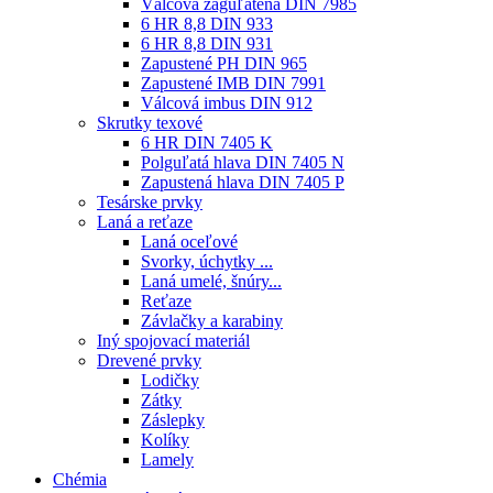
Válcová zaguľatená DIN 7985
6 HR 8,8 DIN 933
6 HR 8,8 DIN 931
Zapustené PH DIN 965
Zapustené IMB DIN 7991
Válcová imbus DIN 912
Skrutky texové
6 HR DIN 7405 K
Polguľatá hlava DIN 7405 N
Zapustená hlava DIN 7405 P
Tesárske prvky
Laná a reťaze
Laná oceľové
Svorky, úchytky ...
Laná umelé, šnúry...
Reťaze
Závlačky a karabiny
Iný spojovací materiál
Drevené prvky
Lodičky
Zátky
Záslepky
Kolíky
Lamely
Chémia