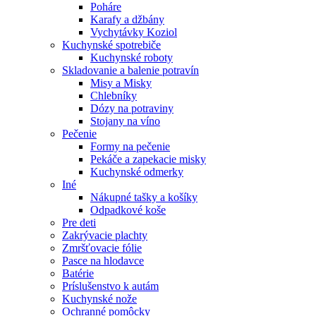
Poháre
Karafy a džbány
Vychytávky Koziol
Kuchynské spotrebiče
Kuchynské roboty
Skladovanie a balenie potravín
Misy a Misky
Chlebníky
Dózy na potraviny
Stojany na víno
Pečenie
Formy na pečenie
Pekáče a zapekacie misky
Kuchynské odmerky
Iné
Nákupné tašky a košíky
Odpadkové koše
Pre deti
Zakrývacie plachty
Zmršťovacie fólie
Pasce na hlodavce
Batérie
Príslušenstvo k autám
Kuchynské nože
Ochranné pomôcky