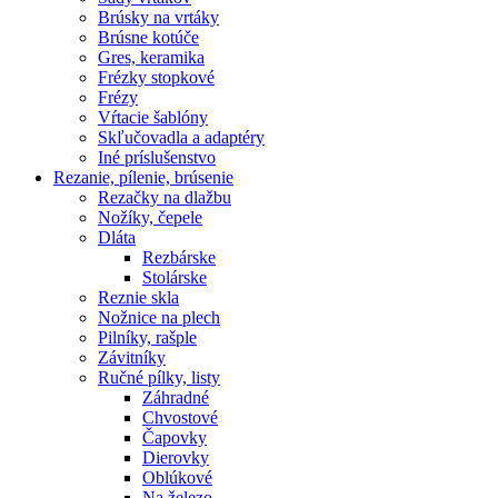
Brúsky na vrtáky
Brúsne kotúče
Gres, keramika
Frézky stopkové
Frézy
Vŕtacie šablóny
Skľučovadla a adaptéry
Iné príslušenstvo
Rezanie,
pílenie, brúsenie
Rezačky na dlažbu
Nožíky, čepele
Dláta
Rezbárske
Stolárske
Reznie skla
Nožnice na plech
Pilníky, rašple
Závitníky
Ručné pílky, listy
Záhradné
Chvostové
Čapovky
Dierovky
Oblúkové
Na železo