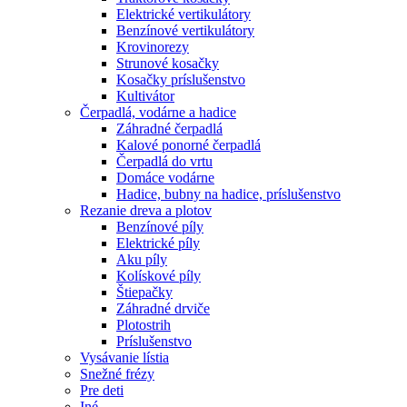
Elektrické vertikulátory
Benzínové vertikulátory
Krovinorezy
Strunové kosačky
Kosačky príslušenstvo
Kultivátor
Čerpadlá, vodárne a hadice
Záhradné čerpadlá
Kalové ponorné čerpadlá
Čerpadlá do vrtu
Domáce vodárne
Hadice, bubny na hadice, príslušenstvo
Rezanie dreva a plotov
Benzínové píly
Elektrické píly
Aku píly
Kolískové píly
Štiepačky
Záhradné drviče
Plotostrih
Príslušenstvo
Vysávanie lístia
Snežné frézy
Pre deti
Iné