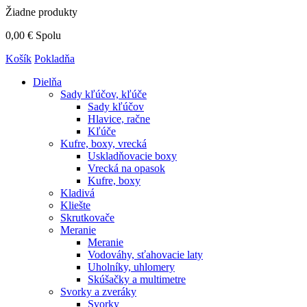
Žiadne produkty
0,00 €
Spolu
Košík
Pokladňa
Dielňa
Sady kľúčov, kľúče
Sady kľúčov
Hlavice, račne
Kľúče
Kufre, boxy, vrecká
Uskladňovacie boxy
Vrecká na opasok
Kufre, boxy
Kladivá
Kliešte
Skrutkovače
Meranie
Meranie
Vodováhy, sťahovacie laty
Uholníky, uhlomery
Skúšačky a multimetre
Svorky a zveráky
Svorky