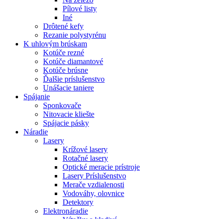
Pílové listy
Iné
Drôtené kefy
Rezanie polystyrénu
K
uhlovým brúskam
Kotúče rezné
Kotúče diamantové
Kotúče brúsne
Ďalšie príslušenstvo
Unášacie taniere
Spájanie
Sponkovače
Nitovacie kliešte
Spájacie pásky
Náradie
Lasery
Krížové lasery
Rotačné lasery
Optické meracie prístroje
Lasery Príslušenstvo
Merače vzdialenosti
Vodováhy, olovnice
Detektory
Elektronáradie