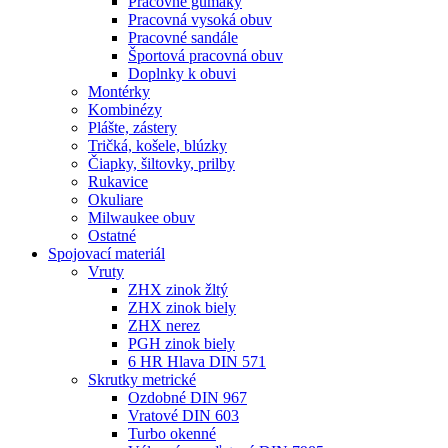
Pracovné gumáky
Pracovná vysoká obuv
Pracovné sandále
Športová pracovná obuv
Doplnky k obuvi
Montérky
Kombinézy
Plášte, zástery
Tričká, košele, blúzky
Čiapky, šiltovky, prilby
Rukavice
Okuliare
Milwaukee obuv
Ostatné
Spojovací
materiál
Vruty
ZHX zinok žltý
ZHX zinok biely
ZHX nerez
PGH zinok biely
6 HR Hlava DIN 571
Skrutky metrické
Ozdobné DIN 967
Vratové DIN 603
Turbo okenné