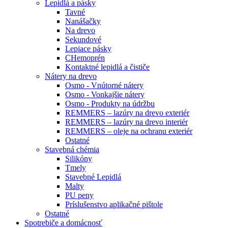
Lepidlá a pásky
Tavné
Nanášačky
Na drevo
Sekundové
Lepiace pásky
CHemoprén
Kontaktné lepidlá a čističe
Nátery na drevo
Osmo - Vnútorné nátery
Osmo - Vonkajšie nátery
Osmo - Produkty na údržbu
REMMERS – lazúry na drevo exteriér
REMMERS – lazúry na drevo interiér
REMMERS – oleje na ochranu exteriér
Ostatné
Stavebná chémia
Silikóny
Tmely
Stavebné Lepidlá
Malty
PU peny
Príslušenstvo aplikačné pištole
Ostatné
Spotrebiče
a domácnosť