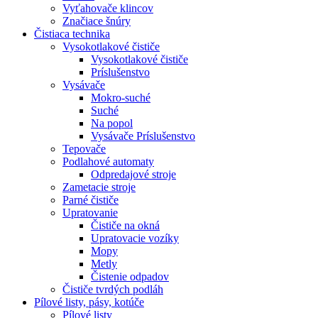
Vyťahovače klincov
Značiace šnúry
Čistiaca
technika
Vysokotlakové čističe
Vysokotlakové čističe
Príslušenstvo
Vysávače
Mokro-suché
Suché
Na popol
Vysávače Príslušenstvo
Tepovače
Podlahové automaty
Odpredajové stroje
Zametacie stroje
Parné čističe
Upratovanie
Čističe na okná
Upratovacie vozíky
Mopy
Metly
Čistenie odpadov
Čističe tvrdých podláh
Pílové
listy, pásy, kotúče
Pílové listy