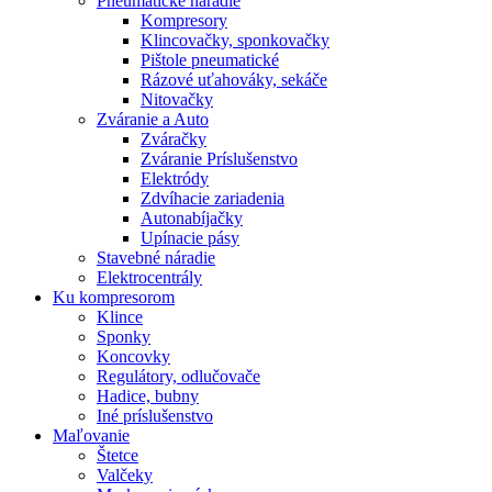
Pneumatické náradie
Kompresory
Klincovačky, sponkovačky
Pištole pneumatické
Rázové uťahováky, sekáče
Nitovačky
Zváranie a Auto
Zváračky
Zváranie Príslušenstvo
Elektródy
Zdvíhacie zariadenia
Autonabíjačky
Upínacie pásy
Stavebné náradie
Elektrocentrály
Ku
kompresorom
Klince
Sponky
Koncovky
Regulátory, odlučovače
Hadice, bubny
Iné príslušenstvo
Maľovanie
Štetce
Valčeky