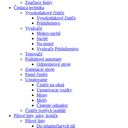
Značiace šnúry
Čistiaca
technika
Vysokotlakové čističe
Vysokotlakové čističe
Príslušenstvo
Vysávače
Mokro-suché
Suché
Na popol
Vysávače Príslušenstvo
Tepovače
Podlahové automaty
Odpredajové stroje
Zametacie stroje
Parné čističe
Upratovanie
Čističe na okná
Upratovacie vozíky
Mopy
Metly
Čistenie odpadov
Čističe tvrdých podláh
Pílové
listy, pásy, kotúče
Pílové listy
Do priamočiarych píl