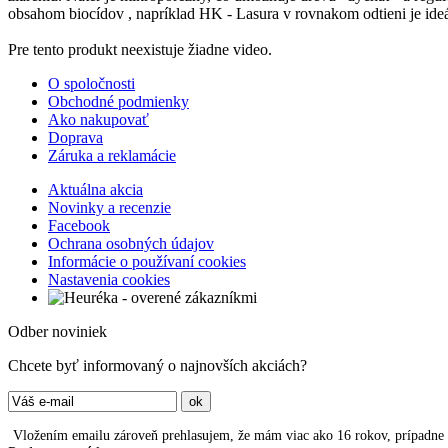
obsahom biocídov , napríklad HK - Lasura v rovnakom odtieni je ide
Pre tento produkt neexistuje žiadne video.
O spoločnosti
Obchodné podmienky
Ako nakupovať
Doprava
Záruka a reklamácie
Aktuálna akcia
Novinky a recenzie
Facebook
Ochrana osobných údajov
Informácie o používaní cookies
Nastavenia cookies
Odber noviniek
Chcete byť informovaný o najnovších akciách?
Vložením emailu zároveň prehlasujem, že mám viac ako 16 rokov, prípadne