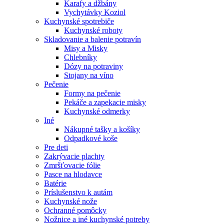
Karafy a džbány
Vychytávky Koziol
Kuchynské spotrebiče
Kuchynské roboty
Skladovanie a balenie potravín
Misy a Misky
Chlebníky
Dózy na potraviny
Stojany na víno
Pečenie
Formy na pečenie
Pekáče a zapekacie misky
Kuchynské odmerky
Iné
Nákupné tašky a košíky
Odpadkové koše
Pre deti
Zakrývacie plachty
Zmršťovacie fólie
Pasce na hlodavce
Batérie
Príslušenstvo k autám
Kuchynské nože
Ochranné pomôcky
Nožnice a iné kuchynské potreby