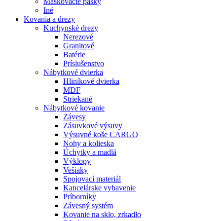
Maskovacie pásky
Iné
Kovania
a drezy
Kuchynské drezy
Nerezové
Granitové
Batérie
Príslušenstvo
Nábytkové dvierka
Hliníkové dvierka
MDF
Striekané
Nábytkové kovanie
Závesy
Zásuvkové výsuvy
Výsuvné koše CARGO
Nohy a kolieska
Úchytky a madlá
Výklopy
Vešiaky
Spojovací materiál
Kancelárske vybavenie
Príborníky
Závesný systém
Kovanie na sklo, zrkadlo