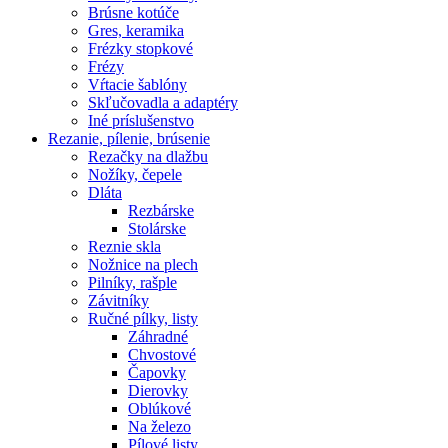
Brúsne kotúče
Gres, keramika
Frézky stopkové
Frézy
Vŕtacie šablóny
Skľučovadla a adaptéry
Iné príslušenstvo
Rezanie,
pílenie, brúsenie
Rezačky na dlažbu
Nožíky, čepele
Dláta
Rezbárske
Stolárske
Reznie skla
Nožnice na plech
Pilníky, rašple
Závitníky
Ručné pílky, listy
Záhradné
Chvostové
Čapovky
Dierovky
Oblúkové
Na železo
Pílové listy