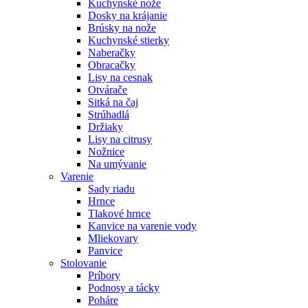
Kuchynské nože
Dosky na krájanie
Brúsky na nože
Kuchynské stierky
Naberačky
Obracačky
Lisy na cesnak
Otvárače
Sitká na čaj
Strúhadlá
Držiaky
Lisy na citrusy
Nožnice
Na umývanie
Varenie
Sady riadu
Hrnce
Tlakové hrnce
Kanvice na varenie vody
Mliekovary
Panvice
Stolovanie
Príbory
Podnosy a tácky
Poháre