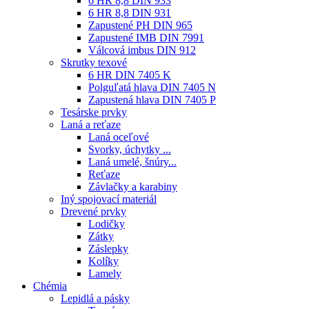
6 HR 8,8 DIN 933
6 HR 8,8 DIN 931
Zapustené PH DIN 965
Zapustené IMB DIN 7991
Válcová imbus DIN 912
Skrutky texové
6 HR DIN 7405 K
Polguľatá hlava DIN 7405 N
Zapustená hlava DIN 7405 P
Tesárske prvky
Laná a reťaze
Laná oceľové
Svorky, úchytky ...
Laná umelé, šnúry...
Reťaze
Závlačky a karabiny
Iný spojovací materiál
Drevené prvky
Lodičky
Zátky
Záslepky
Kolíky
Lamely
Chémia
Lepidlá a pásky