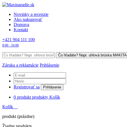
Novinky a recenzie
Ako nakupovať
Doprava
Kontakt
+421 904 111 100
8:00 - 16:00
Záruka a reklamácie
Prihlásenie
Registrovať sa
Prihlásenie
0
produkt
produkty
Košík
Košík
produkt
(prázdne)
Žiadne produkty