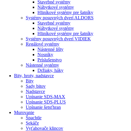
Stavebné systémy
Nábytkové systémy
Hliníkové systémy pre šatníky
Systémy posuvných dverí ALDORS
Stavebné systémy
Nábytkové systémy
Hliníkové systémy pre šatníky
Systémy posuvných dverí VIDIEK
Regálové systémy
Nástenné lišty
Nosníky
Príslušenstvo
Nástenné systémy
Držiaky, háky
Bity,
hroty, nadstavce
Bity
Sady bitov
Nadstavce
Upínanie SDS-MAX
Upínanie SDS-PLUS
Upínanie šetsťhran
Murovanie
Špachtle
Sekáče
Vyťahovače klincov