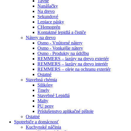
Tavné
Nanášačky
Na drevo
Sekundové
Lepiace pásky
CHemoprén
Kontaktné lepidlá a čističe
Nátery na drevo
Osmo - Vnútorné nátery
Osmo - Vonkajšie nátery
Osmo - Produkty na údržbu
REMMERS – lazúry na drevo exteriér
REMMERS – lazúry na drevo interiér
REMMERS – oleje na ochranu exteriér
Ostatné
Stavebná chémia
Silikóny
Tmely
Stavebné Lepidlá
Malty
PU peny
Príslušenstvo aplikačné pištole
Ostatné
Spotrebiče
a domácnosť
Kuchynské náčinia