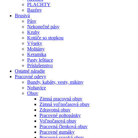
PLACHTY
Bazény
Brusivá
Pásy
Nekonečné pásy
Kruhy
Kotúče so stopkou
Výseky
Molitány
Keramika
Pasty leštiace
Príslušenstvo
Ostatné
náradie
Pracovné
odevy
Bundy, kabáty, vesty, mikiny
Nohavice
Obuv
Zimná pracovná obuv
Zimná voľnočasová obuv
Zdravotná obuv
Pracovné poltopánky
Voľnočasová obuv
Pracovná členková obuv
Pracovné gumáky
Pracovná vysoká obuv