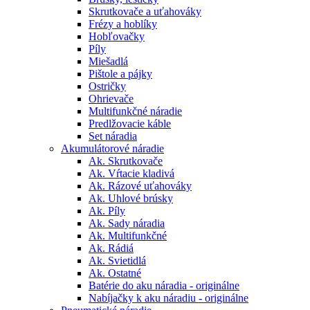
Skrutkovače a uťahováky
Frézy a hoblíky
Hobľovačky
Píly
Miešadlá
Pištole a pájky
Ostričky
Ohrievače
Multifunkčné náradie
Predlžovacie káble
Set náradia
Akumulátorové náradie
Ak. Skrutkovače
Ak. Vŕtacie kladivá
Ak. Rázové uťahováky
Ak. Uhlové brúsky
Ak. Píly
Ak. Sady náradia
Ak. Multifunkčné
Ak. Rádiá
Ak. Svietidlá
Ak. Ostatné
Batérie do aku náradia - originálne
Nabíjačky k aku náradiu - originálne