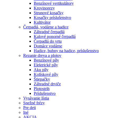
Benzínové vertikulátory
Krovinorezy
Strunové kosačky
Kosačky príslušenstvo
Kultivátor
Čerpadlá, vodárne a hadice
Záhradné čerpadlá
Kalové ponorné čerpadlá
Čerpadlá do vrtu
Domáce vodárne
Hadice, bubny na hadice, príslušenstvo
Rezanie dreva a plotov
Benzínové píly
Elektrické píly
Aku píly
Kolískové píly
Štiepačky
Záhradné drviče
Plotostrih
Príslušenstvo
Vysávanie lístia
Snežné frézy
Pre deti
Iné
AKCIA