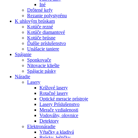
Iné
Drôtené kefy
Rezanie polystyrénu
K
uhlovým brúskam
Kotúče rezné
Kotúče diamantové
Kotúče brúsne
Ďalšie príslušenstvo
Unášacie taniere
Spájanie
Sponkovače
Nitovacie kliešte
Spájacie pásky
Náradie
Lasery
Krížové lasery
Rotačné lasery
Optické meracie prístroje
Lasery Príslušenstvo
Merače vzdialenosti
Vodováhy, olovnice
Detektory
Elektronáradie
Vŕtačky a kladivá
Brúsky, leštičky