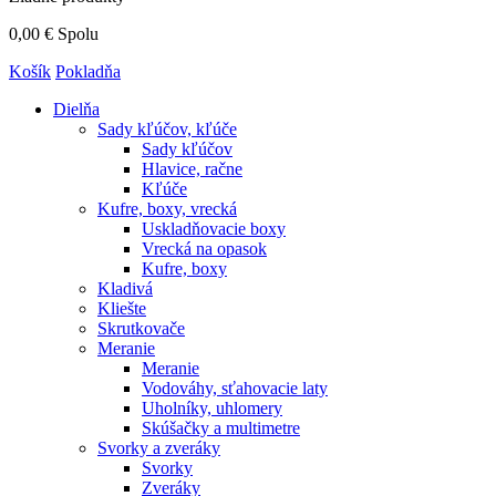
0,00 €
Spolu
Košík
Pokladňa
Dielňa
Sady kľúčov, kľúče
Sady kľúčov
Hlavice, račne
Kľúče
Kufre, boxy, vrecká
Uskladňovacie boxy
Vrecká na opasok
Kufre, boxy
Kladivá
Kliešte
Skrutkovače
Meranie
Meranie
Vodováhy, sťahovacie laty
Uholníky, uhlomery
Skúšačky a multimetre
Svorky a zveráky
Svorky
Zveráky