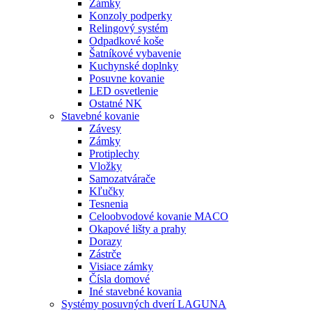
Zámky
Konzoly podperky
Relingový systém
Odpadkové koše
Šatníkové vybavenie
Kuchynské doplnky
Posuvne kovanie
LED osvetlenie
Ostatné NK
Stavebné kovanie
Závesy
Zámky
Protiplechy
Vložky
Samozatvárače
Kľučky
Tesnenia
Celoobvodové kovanie MACO
Okapové lišty a prahy
Dorazy
Zástrče
Visiace zámky
Čísla domové
Iné stavebné kovania
Systémy posuvných dverí LAGUNA