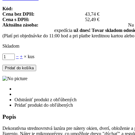
Kód:
Cena bez DPH:
43,74 €
Cena s DPH:
52,49 €
Aktuálna zásoba:
Na 
expedícia
už dnes! Tovar skladom odosi
(Platí pri objednávke do 11:00 hod a pri platbe kreditnou kartou alebo
Skladom
−
+
× kus
Odstrániť produkt z obľúbených
Pridať produkt do obľúbených
Popis
Dekoratívna strednovrstvá lazúra pre nátery okien, dverí, obloženie 
žiareniu. Náter je mikroporézny, co umožňuje drevu "dýchať" a regulo