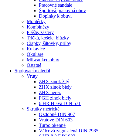
Pracovné sandále
Športová pracovná obuv
Doplnky k obuvi
Montérky
Kombinézy
Plášte, zástery
Tričká, košele, blúzky
Čiapky, šiltovky, prilby
Rukavice
Okuliare
Milwaukee obuv
Ostatné
Spojovací
materiál
Vruty
ZHX zinok žltý
ZHX zinok biely
ZHX nerez
PGH zinok biely
6 HR Hlava DIN 571
Skrutky metrické
Ozdobné DIN 967
Vratové DIN 603
Turbo okenné
Válcová zaguľatená DIN 7985