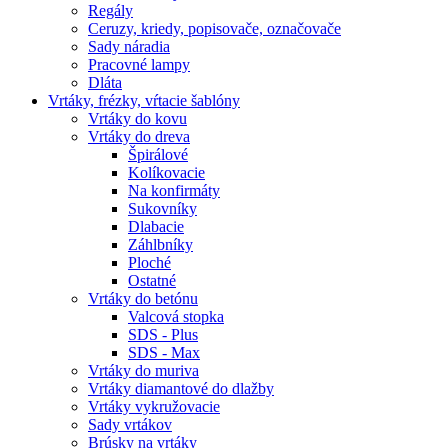
Regály
Ceruzy, kriedy, popisovače, označovače
Sady náradia
Pracovné lampy
Dláta
Vrtáky,
frézky, vŕtacie šablóny
Vrtáky do kovu
Vrtáky do dreva
Špirálové
Kolíkovacie
Na konfirmáty
Sukovníky
Dlabacie
Záhlbníky
Ploché
Ostatné
Vrtáky do betónu
Valcová stopka
SDS - Plus
SDS - Max
Vrtáky do muriva
Vrtáky diamantové do dlažby
Vrtáky vykružovacie
Sady vrtákov
Brúsky na vrtáky