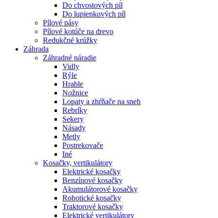
Do chvostových píl
Do lupienkových píl
Pílové pásy
Pílové kotúče na drevo
Redukčné krúžky
Záhrada
Záhradné náradie
Vidly
Rýle
Hrable
Nožnice
Lopaty a zhŕňače na sneh
Rebríky
Sekery
Násady
Metly
Postrekovače
Iné
Kosačky, vertikulátory
Elektrické kosačky
Benzínové kosačky
Akumulátorové kosačky
Robotické kosačky
Traktorové kosačky
Elektrické vertikulátory