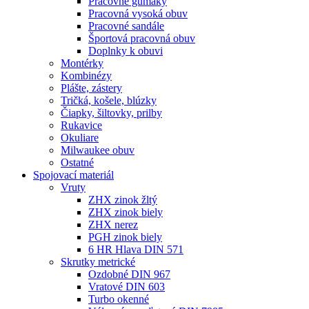
Pracovné gumáky
Pracovná vysoká obuv
Pracovné sandále
Športová pracovná obuv
Doplnky k obuvi
Montérky
Kombinézy
Plášte, zástery
Tričká, košele, blúzky
Čiapky, šiltovky, prilby
Rukavice
Okuliare
Milwaukee obuv
Ostatné
Spojovací
materiál
Vruty
ZHX zinok žltý
ZHX zinok biely
ZHX nerez
PGH zinok biely
6 HR Hlava DIN 571
Skrutky metrické
Ozdobné DIN 967
Vratové DIN 603
Turbo okenné