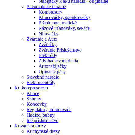
Nabíjačky k aku náradiu - originálne
Pneumatické náradie
Kompresory
Klincovačky, sponkovačky
Pištole pneumatické
Rázové uťahováky, sekáče
Nitovačky
Zváranie a Auto
Zváračky
Zváranie Príslušenstvo
Elektródy
Zdvíhacie zariadenia
Autonabíjačky
Upínacie pásy
Stavebné náradie
Elektrocentrály
Ku
kompresorom
Klince
Sponky
Koncovky
Regulátory, odlučovače
Hadice, bubny
Iné príslušenstvo
Kovania
a drezy
Kuchynské drezy