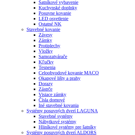
Šatníkové vybavenie
Kuchynské doplnky
Posuvne kovanie
LED osvetlenie
Ostatné NK
Stavebné kovanie
Závesy
Zámky
Protiplechy
Vložky
Samozatvárače
Kľučky
Tesnenia
Celoobvodové kovanie MACO
Okapové lišty a prahy
Dorazy
Zástrče
Visiace zámky
Čísla domové
Iné stavebné kovania
Systémy posuvných dverí LAGUNA
Stavebné systémy
Nábytkové systémy
Hliníkové systémy pre šatníky
Systémy posuvných dverí ALDORS