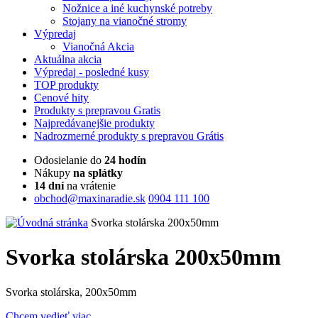
Nožnice a iné kuchynské potreby
Stojany na vianočné stromy
Výpredaj
Vianočná Akcia
Aktuálna
akcia
Výpredaj
- posledné kusy
TOP
produkty
Cenové
hity
Produkty
s prepravou Gratis
Najpredávanejšie
produkty
Nadrozmerné
produkty s prepravou Grátis
Odosielanie do
24 hodín
Nákupy
na splátky
14 dní
na vrátenie
obchod@maxinaradie.sk
0904 111 100
Svorka stolárska 200x50mm
Svorka stolárska 200x50mm
Svorka stolárska, 200x50mm
Chcem vedieť viac