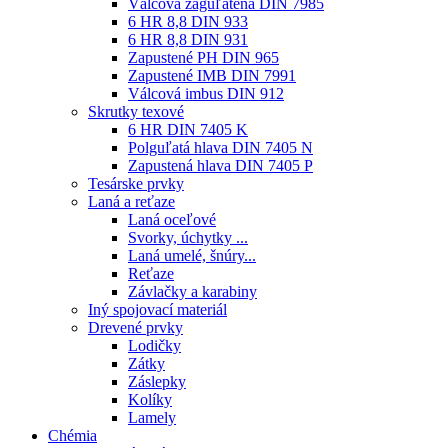
Válcová zaguľatená DIN 7985
6 HR 8,8 DIN 933
6 HR 8,8 DIN 931
Zapustené PH DIN 965
Zapustené IMB DIN 7991
Válcová imbus DIN 912
Skrutky texové
6 HR DIN 7405 K
Polguľatá hlava DIN 7405 N
Zapustená hlava DIN 7405 P
Tesárske prvky
Laná a reťaze
Laná oceľové
Svorky, úchytky ...
Laná umelé, šnúry...
Reťaze
Závlačky a karabiny
Iný spojovací materiál
Drevené prvky
Lodičky
Zátky
Záslepky
Kolíky
Lamely
Chémia