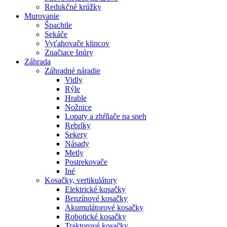
Redukčné krúžky
Murovanie
Špachtle
Sekáče
Vyťahovače klincov
Značiace šnúry
Záhrada
Záhradné náradie
Vidly
Rýle
Hrable
Nožnice
Lopaty a zhŕňače na sneh
Rebríky
Sekery
Násady
Metly
Postrekovače
Iné
Kosačky, vertikulátory
Elektrické kosačky
Benzínové kosačky
Akumulátorové kosačky
Robotické kosačky
Traktorové kosačky