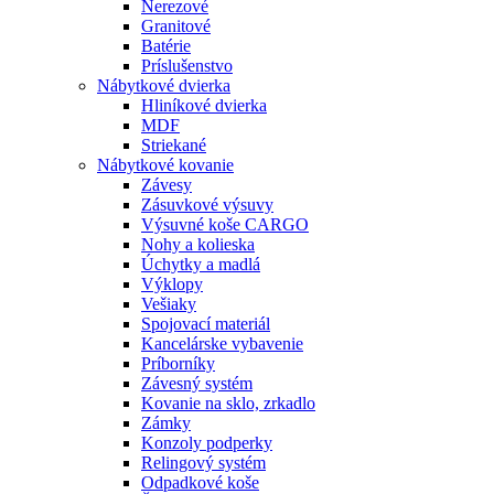
Nerezové
Granitové
Batérie
Príslušenstvo
Nábytkové dvierka
Hliníkové dvierka
MDF
Striekané
Nábytkové kovanie
Závesy
Zásuvkové výsuvy
Výsuvné koše CARGO
Nohy a kolieska
Úchytky a madlá
Výklopy
Vešiaky
Spojovací materiál
Kancelárske vybavenie
Príborníky
Závesný systém
Kovanie na sklo, zrkadlo
Zámky
Konzoly podperky
Relingový systém
Odpadkové koše