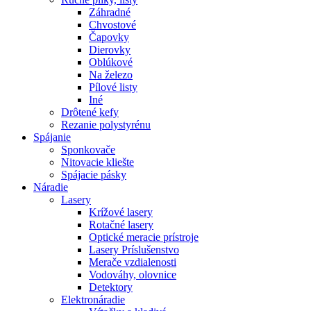
Záhradné
Chvostové
Čapovky
Dierovky
Oblúkové
Na železo
Pílové listy
Iné
Drôtené kefy
Rezanie polystyrénu
Spájanie
Sponkovače
Nitovacie kliešte
Spájacie pásky
Náradie
Lasery
Krížové lasery
Rotačné lasery
Optické meracie prístroje
Lasery Príslušenstvo
Merače vzdialenosti
Vodováhy, olovnice
Detektory
Elektronáradie