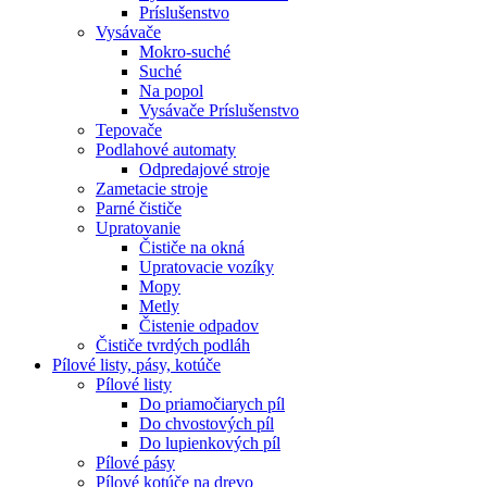
Príslušenstvo
Vysávače
Mokro-suché
Suché
Na popol
Vysávače Príslušenstvo
Tepovače
Podlahové automaty
Odpredajové stroje
Zametacie stroje
Parné čističe
Upratovanie
Čističe na okná
Upratovacie vozíky
Mopy
Metly
Čistenie odpadov
Čističe tvrdých podláh
Pílové
listy, pásy, kotúče
Pílové listy
Do priamočiarych píl
Do chvostových píl
Do lupienkových píl
Pílové pásy
Pílové kotúče na drevo