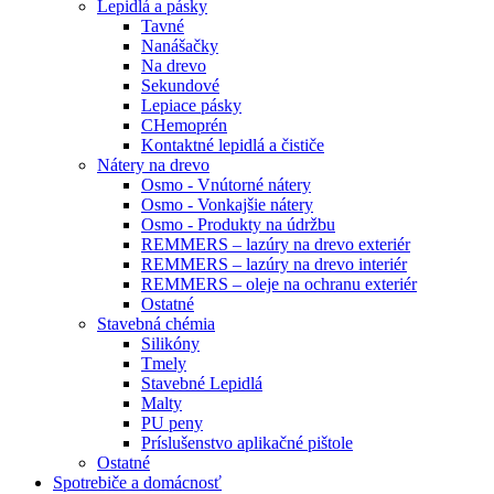
Lepidlá a pásky
Tavné
Nanášačky
Na drevo
Sekundové
Lepiace pásky
CHemoprén
Kontaktné lepidlá a čističe
Nátery na drevo
Osmo - Vnútorné nátery
Osmo - Vonkajšie nátery
Osmo - Produkty na údržbu
REMMERS – lazúry na drevo exteriér
REMMERS – lazúry na drevo interiér
REMMERS – oleje na ochranu exteriér
Ostatné
Stavebná chémia
Silikóny
Tmely
Stavebné Lepidlá
Malty
PU peny
Príslušenstvo aplikačné pištole
Ostatné
Spotrebiče
a domácnosť