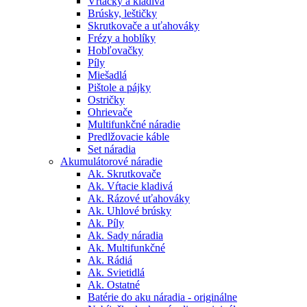
Vŕtačky a kladivá
Brúsky, leštičky
Skrutkovače a uťahováky
Frézy a hoblíky
Hobľovačky
Píly
Miešadlá
Pištole a pájky
Ostričky
Ohrievače
Multifunkčné náradie
Predlžovacie káble
Set náradia
Akumulátorové náradie
Ak. Skrutkovače
Ak. Vŕtacie kladivá
Ak. Rázové uťahováky
Ak. Uhlové brúsky
Ak. Píly
Ak. Sady náradia
Ak. Multifunkčné
Ak. Rádiá
Ak. Svietidlá
Ak. Ostatné
Batérie do aku náradia - originálne