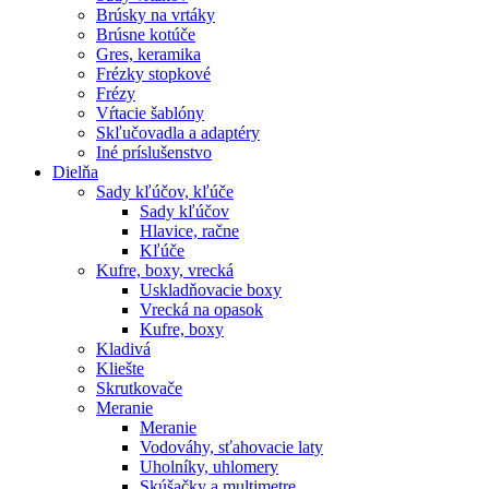
Brúsky na vrtáky
Brúsne kotúče
Gres, keramika
Frézky stopkové
Frézy
Vŕtacie šablóny
Skľučovadla a adaptéry
Iné príslušenstvo
Dielňa
Sady kľúčov, kľúče
Sady kľúčov
Hlavice, račne
Kľúče
Kufre, boxy, vrecká
Uskladňovacie boxy
Vrecká na opasok
Kufre, boxy
Kladivá
Kliešte
Skrutkovače
Meranie
Meranie
Vodováhy, sťahovacie laty
Uholníky, uhlomery
Skúšačky a multimetre