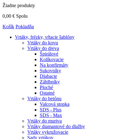
Žiadne produkty
0,00 €
Spolu
Košík
Pokladňa
Vrtáky,
frézky, vŕtacie šablóny
Vrtáky do kovu
Vrtáky do dreva
Špirálové
Kolíkovacie
Na konfirmáty
Sukovníky
Dlabacie
Záhlbníky
Ploché
Ostatné
Vrtáky do betónu
Valcová stopka
SDS - Plus
SDS - Max
Vrtáky do muriva
Vrtáky diamantové do dlažby
Vrtáky vykružovacie
Sady vrtákov