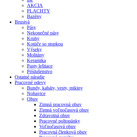
AKCIA
PLACHTY
Bazény
Brusivá
Pásy
Nekonečné pásy
Kruhy
Kotúče so stopkou
Výseky
Molitány
Keramika
Pasty leštiace
Príslušenstvo
Ostatné
náradie
Pracovné
odevy
Bundy, kabáty, vesty, mikiny
Nohavice
Obuv
Zimná pracovná obuv
Zimná voľnočasová obuv
Zdravotná obuv
Pracovné poltopánky
Voľnočasová obuv
Pracovná členková obuv