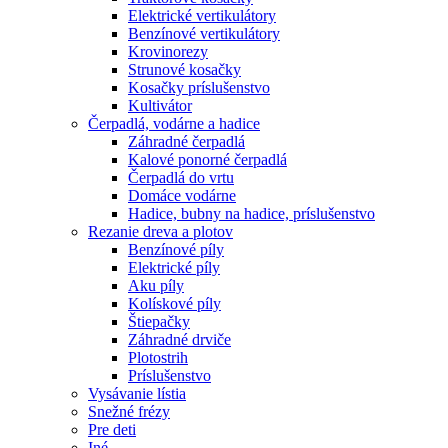
Elektrické vertikulátory
Benzínové vertikulátory
Krovinorezy
Strunové kosačky
Kosačky príslušenstvo
Kultivátor
Čerpadlá, vodárne a hadice
Záhradné čerpadlá
Kalové ponorné čerpadlá
Čerpadlá do vrtu
Domáce vodárne
Hadice, bubny na hadice, príslušenstvo
Rezanie dreva a plotov
Benzínové píly
Elektrické píly
Aku píly
Kolískové píly
Štiepačky
Záhradné drviče
Plotostrih
Príslušenstvo
Vysávanie lístia
Snežné frézy
Pre deti
Iné