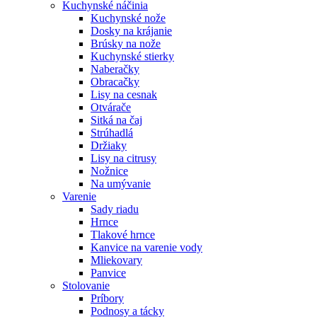
Kuchynské náčinia
Kuchynské nože
Dosky na krájanie
Brúsky na nože
Kuchynské stierky
Naberačky
Obracačky
Lisy na cesnak
Otvárače
Sitká na čaj
Strúhadlá
Držiaky
Lisy na citrusy
Nožnice
Na umývanie
Varenie
Sady riadu
Hrnce
Tlakové hrnce
Kanvice na varenie vody
Mliekovary
Panvice
Stolovanie
Príbory
Podnosy a tácky