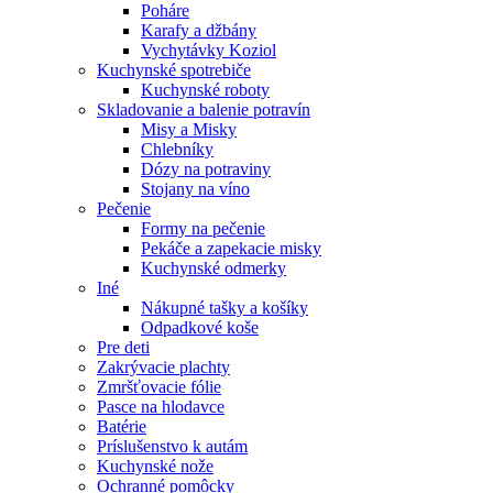
Poháre
Karafy a džbány
Vychytávky Koziol
Kuchynské spotrebiče
Kuchynské roboty
Skladovanie a balenie potravín
Misy a Misky
Chlebníky
Dózy na potraviny
Stojany na víno
Pečenie
Formy na pečenie
Pekáče a zapekacie misky
Kuchynské odmerky
Iné
Nákupné tašky a košíky
Odpadkové koše
Pre deti
Zakrývacie plachty
Zmršťovacie fólie
Pasce na hlodavce
Batérie
Príslušenstvo k autám
Kuchynské nože
Ochranné pomôcky