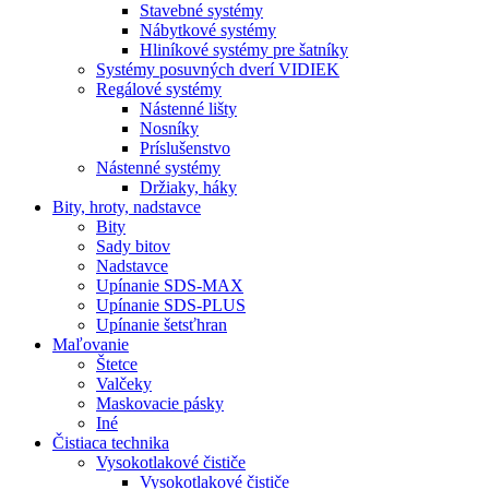
Stavebné systémy
Nábytkové systémy
Hliníkové systémy pre šatníky
Systémy posuvných dverí VIDIEK
Regálové systémy
Nástenné lišty
Nosníky
Príslušenstvo
Nástenné systémy
Držiaky, háky
Bity,
hroty, nadstavce
Bity
Sady bitov
Nadstavce
Upínanie SDS-MAX
Upínanie SDS-PLUS
Upínanie šetsťhran
Maľovanie
Štetce
Valčeky
Maskovacie pásky
Iné
Čistiaca
technika
Vysokotlakové čističe
Vysokotlakové čističe