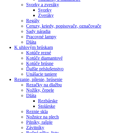
Svorky a zveráky
Svorky
Zveráky
Regály
Ceruzy, kriedy, popisovače, označovače
Sady náradia
Pracovné lampy
Dláta
K
uhlovým brúskam
Kotúče rezné
Kotúče diamantové
Kotúče brúsne
Ďalšie príslušenstvo
Unášacie taniere
Rezanie,
pílenie, brúsenie
Rezačky na dlažbu
Nožíky, čepele
Dláta
Rezbárske
Stolárske
Reznie skla
Nožnice na plech
Pilníky, rašple
Závitníky
Ručné pílky, listy