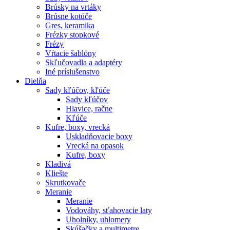
Brúsky na vrtáky
Brúsne kotúče
Gres, keramika
Frézky stopkové
Frézy
Vŕtacie šablóny
Skľučovadla a adaptéry
Iné príslušenstvo
Dielňa
Sady kľúčov, kľúče
Sady kľúčov
Hlavice, račne
Kľúče
Kufre, boxy, vrecká
Uskladňovacie boxy
Vrecká na opasok
Kufre, boxy
Kladivá
Kliešte
Skrutkovače
Meranie
Meranie
Vodováhy, sťahovacie laty
Uholníky, uhlomery
Skúšačky a multimetre