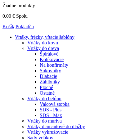
Žiadne produkty
0,00 €
Spolu
Košík
Pokladňa
Vrtáky,
frézky, vŕtacie šablóny
Vrtáky do kovu
Vrtáky do dreva
Špirálové
Kolíkovacie
Na konfirmáty
Sukovníky
Dlabacie
Záhlbníky
Ploché
Ostatné
Vrtáky do betónu
Valcová stopka
SDS - Plus
SDS - Max
Vrtáky do muriva
Vrtáky diamantové do dlažby
Vrtáky vykružovacie
Sady vrtákov