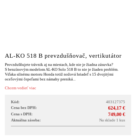
AL-KO 518 B prevzdušňovač, vertikutátor
Provzdušňujete trávnik aj na miestach, kde nie je žiadna zásuvka?
S benzínovým modelom AL-KO Solo 518 B to nie je žiaden problém.
Vďaka silnému motoru Honda totiž nožová hriadeľ s 15 dvojitými
oceľovými čepeľami bez námahy preniká...
Chcem vedieť viac
Kód:
403127375
Cena bez DPH:
624,17 €
Cena s DPH:
749,00 €
Aktuálna zásoba:
Na sklade 1 kus