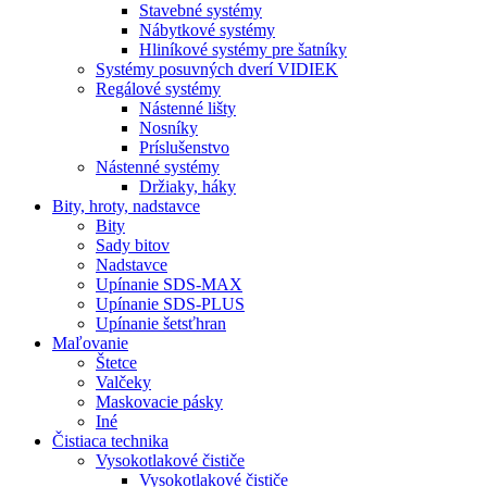
Stavebné systémy
Nábytkové systémy
Hliníkové systémy pre šatníky
Systémy posuvných dverí VIDIEK
Regálové systémy
Nástenné lišty
Nosníky
Príslušenstvo
Nástenné systémy
Držiaky, háky
Bity,
hroty, nadstavce
Bity
Sady bitov
Nadstavce
Upínanie SDS-MAX
Upínanie SDS-PLUS
Upínanie šetsťhran
Maľovanie
Štetce
Valčeky
Maskovacie pásky
Iné
Čistiaca
technika
Vysokotlakové čističe
Vysokotlakové čističe