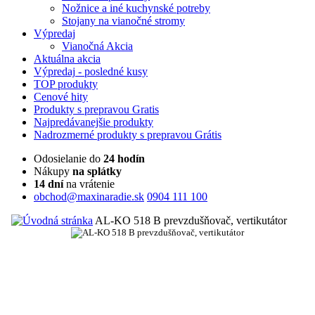
Nožnice a iné kuchynské potreby
Stojany na vianočné stromy
Výpredaj
Vianočná Akcia
Aktuálna
akcia
Výpredaj
- posledné kusy
TOP
produkty
Cenové
hity
Produkty
s prepravou Gratis
Najpredávanejšie
produkty
Nadrozmerné
produkty s prepravou Grátis
Odosielanie do
24 hodín
Nákupy
na splátky
14 dní
na vrátenie
obchod@maxinaradie.sk
0904 111 100
AL-KO 518 B prevzdušňovač, vertikutátor