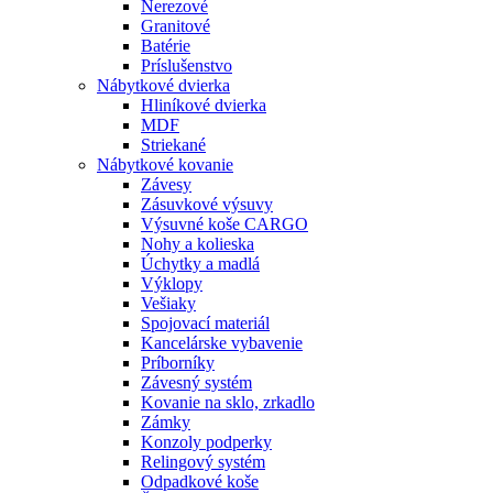
Nerezové
Granitové
Batérie
Príslušenstvo
Nábytkové dvierka
Hliníkové dvierka
MDF
Striekané
Nábytkové kovanie
Závesy
Zásuvkové výsuvy
Výsuvné koše CARGO
Nohy a kolieska
Úchytky a madlá
Výklopy
Vešiaky
Spojovací materiál
Kancelárske vybavenie
Príborníky
Závesný systém
Kovanie na sklo, zrkadlo
Zámky
Konzoly podperky
Relingový systém
Odpadkové koše