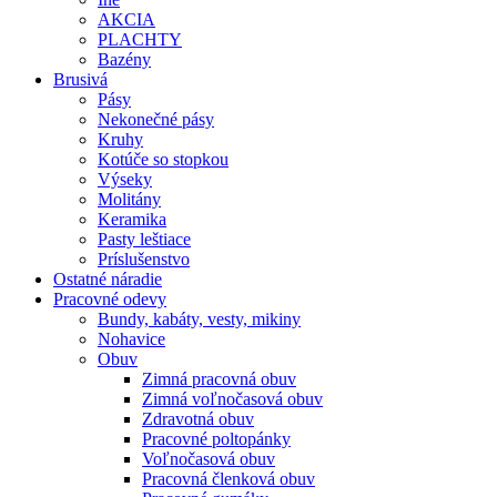
AKCIA
PLACHTY
Bazény
Brusivá
Pásy
Nekonečné pásy
Kruhy
Kotúče so stopkou
Výseky
Molitány
Keramika
Pasty leštiace
Príslušenstvo
Ostatné
náradie
Pracovné
odevy
Bundy, kabáty, vesty, mikiny
Nohavice
Obuv
Zimná pracovná obuv
Zimná voľnočasová obuv
Zdravotná obuv
Pracovné poltopánky
Voľnočasová obuv
Pracovná členková obuv