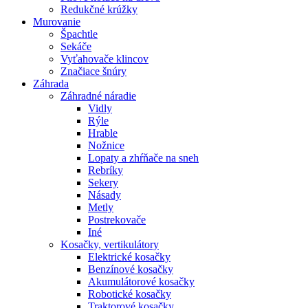
Redukčné krúžky
Murovanie
Špachtle
Sekáče
Vyťahovače klincov
Značiace šnúry
Záhrada
Záhradné náradie
Vidly
Rýle
Hrable
Nožnice
Lopaty a zhŕňače na sneh
Rebríky
Sekery
Násady
Metly
Postrekovače
Iné
Kosačky, vertikulátory
Elektrické kosačky
Benzínové kosačky
Akumulátorové kosačky
Robotické kosačky
Traktorové kosačky