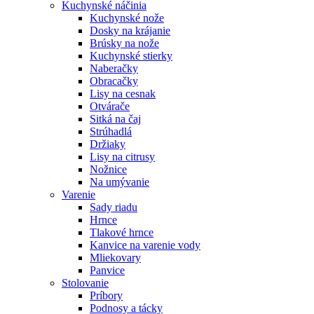
Kuchynské náčinia
Kuchynské nože
Dosky na krájanie
Brúsky na nože
Kuchynské stierky
Naberačky
Obracačky
Lisy na cesnak
Otvárače
Sitká na čaj
Strúhadlá
Držiaky
Lisy na citrusy
Nožnice
Na umývanie
Varenie
Sady riadu
Hrnce
Tlakové hrnce
Kanvice na varenie vody
Mliekovary
Panvice
Stolovanie
Príbory
Podnosy a tácky