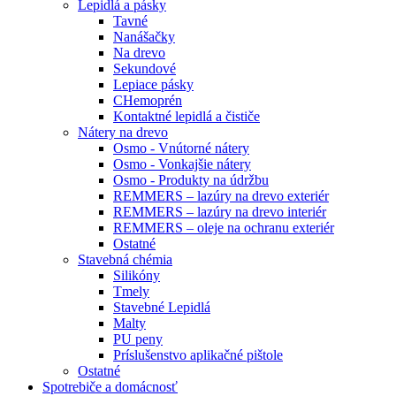
Lepidlá a pásky
Tavné
Nanášačky
Na drevo
Sekundové
Lepiace pásky
CHemoprén
Kontaktné lepidlá a čističe
Nátery na drevo
Osmo - Vnútorné nátery
Osmo - Vonkajšie nátery
Osmo - Produkty na údržbu
REMMERS – lazúry na drevo exteriér
REMMERS – lazúry na drevo interiér
REMMERS – oleje na ochranu exteriér
Ostatné
Stavebná chémia
Silikóny
Tmely
Stavebné Lepidlá
Malty
PU peny
Príslušenstvo aplikačné pištole
Ostatné
Spotrebiče
a domácnosť