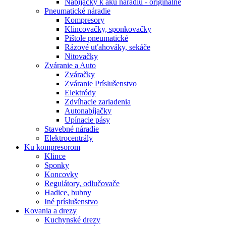
Nabíjačky k aku náradiu - originálne
Pneumatické náradie
Kompresory
Klincovačky, sponkovačky
Pištole pneumatické
Rázové uťahováky, sekáče
Nitovačky
Zváranie a Auto
Zváračky
Zváranie Príslušenstvo
Elektródy
Zdvíhacie zariadenia
Autonabíjačky
Upínacie pásy
Stavebné náradie
Elektrocentrály
Ku
kompresorom
Klince
Sponky
Koncovky
Regulátory, odlučovače
Hadice, bubny
Iné príslušenstvo
Kovania
a drezy
Kuchynské drezy