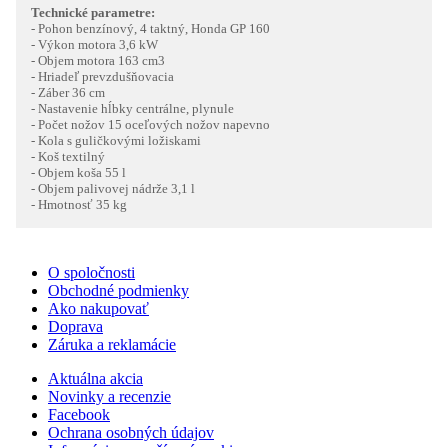
Technické parametre:
- Pohon benzínový, 4 taktný, Honda GP 160
- Výkon motora 3,6 kW
- Objem motora 163 cm3
- Hriadeľ prevzdušňovacia
- Záber 36 cm
- Nastavenie hĺbky centrálne, plynule
- Počet nožov 15 oceľových nožov napevno
- Kola s guličkovými ložiskami
- Koš textilný
- Objem koša 55 l
- Objem palivovej nádrže 3,1 l
- Hmotnosť 35 kg
O spoločnosti
Obchodné podmienky
Ako nakupovať
Doprava
Záruka a reklamácie
Aktuálna akcia
Novinky a recenzie
Facebook
Ochrana osobných údajov