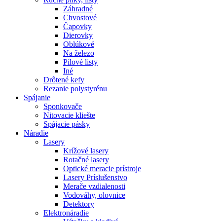
Záhradné
Chvostové
Čapovky
Dierovky
Oblúkové
Na železo
Pílové listy
Iné
Drôtené kefy
Rezanie polystyrénu
Spájanie
Sponkovače
Nitovacie kliešte
Spájacie pásky
Náradie
Lasery
Krížové lasery
Rotačné lasery
Optické meracie prístroje
Lasery Príslušenstvo
Merače vzdialenosti
Vodováhy, olovnice
Detektory
Elektronáradie