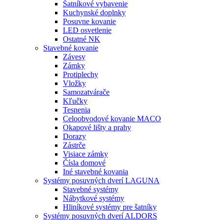
Šatníkové vybavenie
Kuchynské doplnky
Posuvne kovanie
LED osvetlenie
Ostatné NK
Stavebné kovanie
Závesy
Zámky
Protiplechy
Vložky
Samozatvárače
Kľučky
Tesnenia
Celoobvodové kovanie MACO
Okapové lišty a prahy
Dorazy
Zástrče
Visiace zámky
Čísla domové
Iné stavebné kovania
Systémy posuvných dverí LAGUNA
Stavebné systémy
Nábytkové systémy
Hliníkové systémy pre šatníky
Systémy posuvných dverí ALDORS