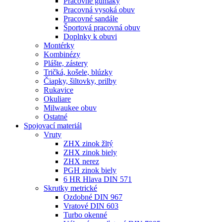
Pracovné gumáky
Pracovná vysoká obuv
Pracovné sandále
Športová pracovná obuv
Doplnky k obuvi
Montérky
Kombinézy
Plášte, zástery
Tričká, košele, blúzky
Čiapky, šiltovky, prilby
Rukavice
Okuliare
Milwaukee obuv
Ostatné
Spojovací
materiál
Vruty
ZHX zinok žltý
ZHX zinok biely
ZHX nerez
PGH zinok biely
6 HR Hlava DIN 571
Skrutky metrické
Ozdobné DIN 967
Vratové DIN 603
Turbo okenné