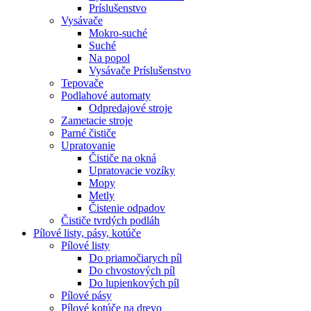
Príslušenstvo
Vysávače
Mokro-suché
Suché
Na popol
Vysávače Príslušenstvo
Tepovače
Podlahové automaty
Odpredajové stroje
Zametacie stroje
Parné čističe
Upratovanie
Čističe na okná
Upratovacie vozíky
Mopy
Metly
Čistenie odpadov
Čističe tvrdých podláh
Pílové
listy, pásy, kotúče
Pílové listy
Do priamočiarych píl
Do chvostových píl
Do lupienkových píl
Pílové pásy
Pílové kotúče na drevo