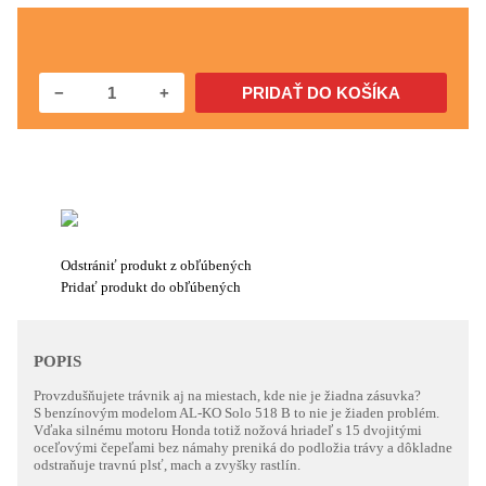
−
+
Odstrániť produkt z obľúbených
Pridať produkt do obľúbených
POPIS
Provzdušňujete trávnik aj na miestach, kde nie je žiadna zásuvka?
S benzínovým modelom AL-KO Solo 518 B to nie je žiaden problém.
Vďaka silnému motoru Honda totiž nožová hriadeľ s 15 dvojitými
oceľovými čepeľami bez námahy preniká do podložia trávy a dôkladne
odstraňuje travnú plsť, mach a zvyšky rastlín.