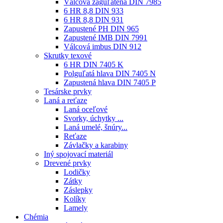
Válcová zaguľatená DIN 7985
6 HR 8,8 DIN 933
6 HR 8,8 DIN 931
Zapustené PH DIN 965
Zapustené IMB DIN 7991
Válcová imbus DIN 912
Skrutky texové
6 HR DIN 7405 K
Polguľatá hlava DIN 7405 N
Zapustená hlava DIN 7405 P
Tesárske prvky
Laná a reťaze
Laná oceľové
Svorky, úchytky ...
Laná umelé, šnúry...
Reťaze
Závlačky a karabiny
Iný spojovací materiál
Drevené prvky
Lodičky
Zátky
Záslepky
Kolíky
Lamely
Chémia