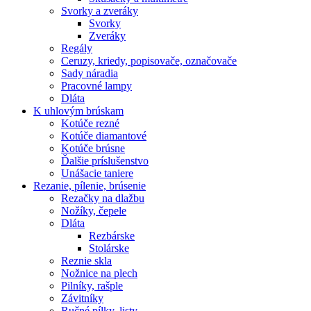
Svorky a zveráky
Svorky
Zveráky
Regály
Ceruzy, kriedy, popisovače, označovače
Sady náradia
Pracovné lampy
Dláta
K
uhlovým brúskam
Kotúče rezné
Kotúče diamantové
Kotúče brúsne
Ďalšie príslušenstvo
Unášacie taniere
Rezanie,
pílenie, brúsenie
Rezačky na dlažbu
Nožíky, čepele
Dláta
Rezbárske
Stolárske
Reznie skla
Nožnice na plech
Pilníky, rašple
Závitníky
Ručné pílky, listy