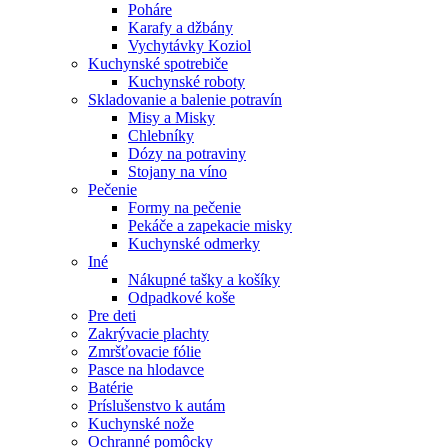
Poháre
Karafy a džbány
Vychytávky Koziol
Kuchynské spotrebiče
Kuchynské roboty
Skladovanie a balenie potravín
Misy a Misky
Chlebníky
Dózy na potraviny
Stojany na víno
Pečenie
Formy na pečenie
Pekáče a zapekacie misky
Kuchynské odmerky
Iné
Nákupné tašky a košíky
Odpadkové koše
Pre deti
Zakrývacie plachty
Zmršťovacie fólie
Pasce na hlodavce
Batérie
Príslušenstvo k autám
Kuchynské nože
Ochranné pomôcky