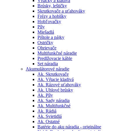
Vŕtačky a kladivá
Brúsky, leštičky
Skrutkovače a uťahováky
Frézy a hoblíky
Hobľovačky
Píly
Miešadlá
Pištole a pájky
Ostričky
Ohrievače
Multifunkčné náradie
Predlžovacie káble
Set náradia
Akumulátorové náradie
Ak. Skrutkovače
Ak. Vŕtacie kladivá
Ak. Rázové uťahováky
Ak. Uhlové brúsky
Ak. Píly
Ak. Sady náradia
Ak. Multifunkčné
Ak. Rádiá
Ak. Svietidlá
Ak. Ostatné
Batérie do aku náradia - originálne