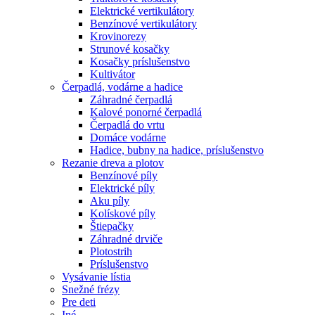
Elektrické vertikulátory
Benzínové vertikulátory
Krovinorezy
Strunové kosačky
Kosačky príslušenstvo
Kultivátor
Čerpadlá, vodárne a hadice
Záhradné čerpadlá
Kalové ponorné čerpadlá
Čerpadlá do vrtu
Domáce vodárne
Hadice, bubny na hadice, príslušenstvo
Rezanie dreva a plotov
Benzínové píly
Elektrické píly
Aku píly
Kolískové píly
Štiepačky
Záhradné drviče
Plotostrih
Príslušenstvo
Vysávanie lístia
Snežné frézy
Pre deti
Iné